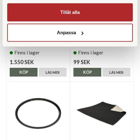
Tillåt alla
Anpassa
Leica
Leica
Leica UVa II E39 (13030)
Leica Putsduk
Finns i lager
Finns i lager
1.550 SEK
99 SEK
KÖP
KÖP
LÄS MER
LÄS MER