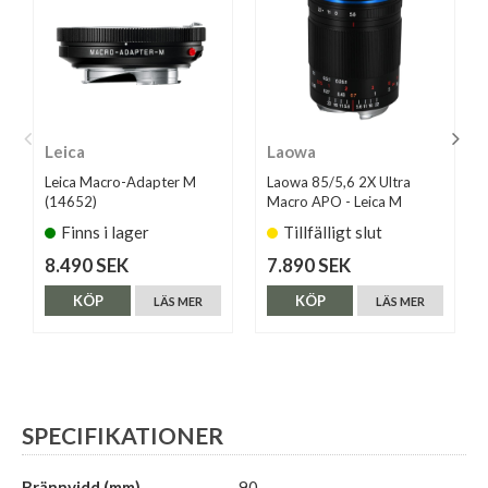
Leica
Laowa
Leica Macro-Adapter M
Laowa 85/5,6 2X Ultra
(14652)
Macro APO - Leica M
Finns i lager
Tillfälligt slut
8.490 SEK
7.890 SEK
KÖP
KÖP
LÄS MER
LÄS MER
SPECIFIKATIONER
Brännvidd (mm)
90