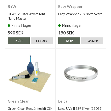
B+W
Easy Wrapper
B+W UV-Filter 39mm MRC
Easy Wrapper 28x28cm Svart
Nano Master
Finns i lager
Finns i lager
590 SEK
190 SEK
KÖP
KÖP
LÄS MER
LÄS MER
Green Clean
Leica
Green Clean Rengöringskit CS-
Leica UVa II E39 Silver (13031)