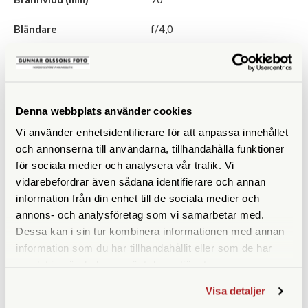
Bländare
f/4,0
Filtergänga (mm)
39
Vikt (g)
230
Denna webbplats använder cookies
Mått (mm)
59 x 52
Vi använder enhetsidentifierare för att anpassa innehållet
och annonserna till användarna, tillhandahålla funktioner
för sociala medier och analysera vår trafik. Vi
vidarebefordrar även sådana identifierare och annan
information från din enhet till de sociala medier och
ANDRA KÖPTE ÄVEN
annons- och analysföretag som vi samarbetar med.
Dessa kan i sin tur kombinera informationen med annan
information som du har tillhandahållit eller som de har
samlat in när du har använt deras tjänster.
Visa detaljer