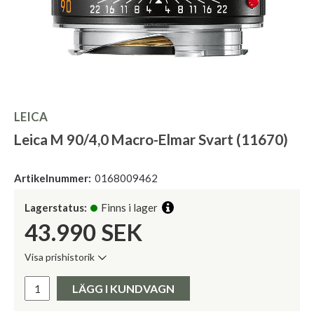
LEICA
Leica M 90/4,0 Macro-Elmar Svart (11670)
Artikelnummer:
0168009462
Lagerstatus:
Finns i lager
43.990
SEK
Visa prishistorik
Lägsta pris de senaste 30 dagarna:
Pris:
LÄGG I KUNDVAGN