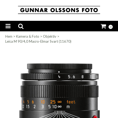
0
Hem
>
Kamera & Foto
>
Objektiv
>
Leica M 90/4,0 Macro-Elmar Svart (11670)