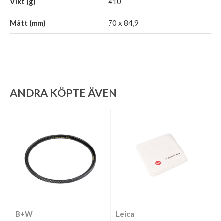
Vikt (g)
410
Mått (mm)
70 x 84,9
ANDRA KÖPTE ÄVEN
B+W
Leica