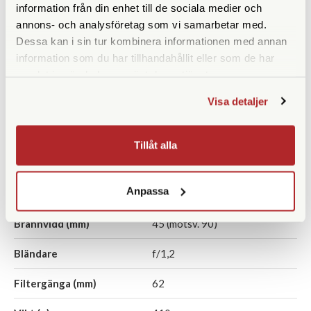
information från din enhet till de sociala medier och
OM System M.Zuiko Digital
OM System M.Zuiko Digital
annons- och analysföretag som vi samarbetar med.
1.4X Telekonverter (MC-
ED 17/1,8 II
Dessa kan i sin tur kombinera informationen med annan
14)
information som du har tillhandahållit eller som de har
Finns i lager
Finns i lager
samlat in när du har använt deras tjänster.
3.790 SEK
6.290 SEK
Visa detaljer
KÖP
KÖP
LÄS MER
LÄS MER
Tillåt alla
SPECIFIKATIONER
Anpassa
Brännvidd (mm)
45 (motsv. 90)
Bländare
f/1,2
Filtergänga (mm)
62