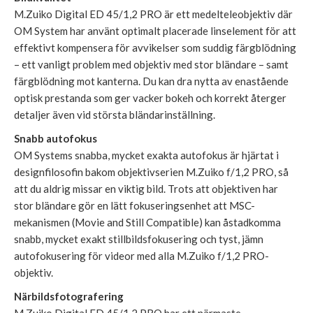
M.Zuiko Digital ED 45/1,2 PRO är ett medelteleobjektiv där
OM System har använt optimalt placerade linselement för att
effektivt kompensera för avvikelser som suddig färgblödning
– ett vanligt problem med objektiv med stor bländare – samt
färgblödning mot kanterna. Du kan dra nytta av enastående
optisk prestanda som ger vacker bokeh och korrekt återger
detaljer även vid största bländarinställning.
Snabb autofokus
OM Systems snabba, mycket exakta autofokus är hjärtat i
designfilosofin bakom objektivserien M.Zuiko f/1,2 PRO, så
att du aldrig missar en viktig bild. Trots att objektiven har
stor bländare gör en lätt fokuseringsenhet att MSC-
mekanismen (Movie and Still Compatible) kan åstadkomma
snabb, mycket exakt stillbildsfokusering och tyst, jämn
autofokusering för videor med alla M.Zuiko f/1,2 PRO-
objektiv.
Närbildsfotografering
M.Zuiko Digital ED 45/1,2 PRO har ett närmaste