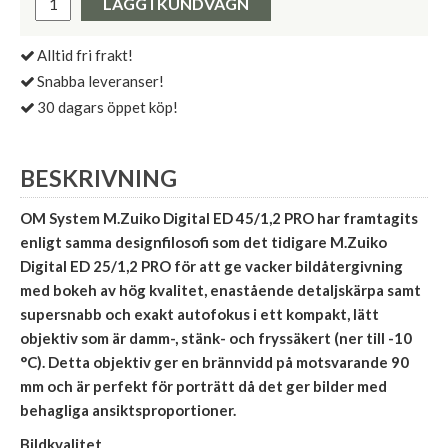
LÄGG I KUNDVAGN
Alltid fri frakt!
Snabba leveranser!
30 dagars öppet köp!
BESKRIVNING
OM System M.Zuiko Digital ED 45/1,2 PRO har framtagits
enligt samma designfilosofi som det tidigare M.Zuiko
Digital ED 25/1,2 PRO för att ge vacker bildåtergivning
med bokeh av hög kvalitet, enastående detaljskärpa samt
supersnabb och exakt autofokus i ett kompakt, lätt
objektiv som är damm-, stänk- och fryssäkert (ner till -10
°C). Detta objektiv ger en brännvidd på motsvarande 90
mm och är perfekt för porträtt då det ger bilder med
behagliga ansiktsproportioner.
Bildkvalitet