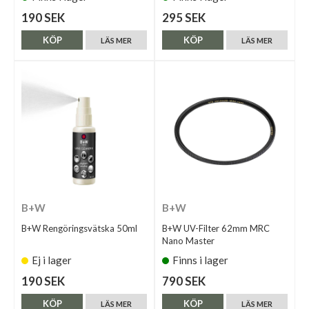
190 SEK
295 SEK
KÖP
KÖP
LÄS MER
LÄS MER
B+W
B+W
B+W Rengöringsvätska 50ml
B+W UV-Filter 62mm MRC
Nano Master
Ej i lager
Finns i lager
190 SEK
790 SEK
KÖP
KÖP
LÄS MER
LÄS MER