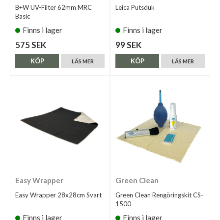
B+W UV-Filter 62mm MRC
Leica Putsduk
Basic
Finns i lager
Finns i lager
575 SEK
99 SEK
KÖP
KÖP
LÄS MER
LÄS MER
Easy Wrapper
Green Clean
Easy Wrapper 28x28cm Svart
Green Clean Rengöringskit CS-
1500
Finns i lager
Finns i lager