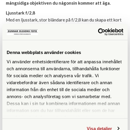
mångsidiga objektiven du någonsin kommer att äga.
Ljusstark f/2,8
Med en ljusstark, stor bländare på f/2,8 kan du skapa ett kort
skärpedjup med otrolig skärpa även vid svagt ljus. Det är
perfekt när du vill fota landskap, natur och människor, och till
och med för makrofotografering utan stativ. Det är ett
objektiv som kan användas i en rad olika miljöer och erbjuder
Denna webbplats använder cookies
enastående bildkvalitet varje gång.
Vi använder enhetsidentifierare för att anpassa innehållet
14 element i 9 grupper
och annonserna till användarna, tillhandahålla funktioner
Det finns en massa linser i världsklass inuti det här objektivet.
för sociala medier och analysera vår trafik. Vi
Du hittar 14 element konfigurerade i 9 grupper. Det finns
vidarebefordrar även sådana identifierare och annan
EDA. DSA, HD, HR. ED och 4 asfäriska linser som alla har
information från din enhet till de sociala medier och
konfigurerats för att se till att bilderna är fria från
annons- och analysföretag som vi samarbetar med.
aberrationer och ljuseffekter som kan uppstå när man zoomar.
Dessa kan i sin tur kombinera informationen med annan
Dina bilder blir högupplösta, från mitten och ända ut i
information som du har tillhandahållit eller som de har
kanterna.
samlat in när du har använt deras tjänster.
Zero-beläggning
Visa detaljer
Utöver att objektivet har utformats med glas i världsklass