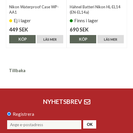
Nikon Waterproof Case WP-
Hähnel Batteri Nikon HL-EL14
AA1
(EN-EL14a)
Ej i lager
Finns i lager
449 SEK
690 SEK
KÖP
KÖP
LÄS MER
LÄS MER
Tillbaka
NYHETSBREV
Registrera
OK