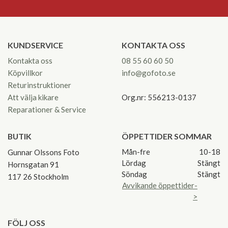
KUNDSERVICE
KONTAKTA OSS
Kontakta oss
08 55 60 60 50
Köpvillkor
info@gofoto.se
Returinstruktioner
Att välja kikare
Org.nr: 556213-0137
Reparationer & Service
BUTIK
ÖPPETTIDER SOMMAR
Mån-fre
10-18
Gunnar Olssons Foto
Lördag
Stängt
Hornsgatan 91
Söndag
Stängt
117 26 Stockholm
Avvikande öppettider-
>
FÖLJ OSS