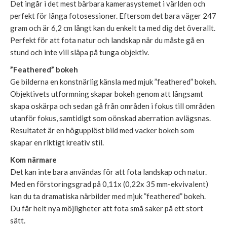
Det ingår i det mest bärbara kamerasystemet i världen och
perfekt för långa fotosessioner. Eftersom det bara väger 247
gram och är 6,2 cm långt kan du enkelt ta med dig det överallt.
Perfekt för att fota natur och landskap när du måste gå en
stund och inte vill släpa på tunga objektiv.
”Feathered” bokeh
Ge bilderna en konstnärlig känsla med mjuk ”feathered” bokeh.
Objektivets utformning skapar bokeh genom att långsamt
skapa oskärpa och sedan gå från områden i fokus till områden
utanför fokus, samtidigt som oönskad aberration avlägsnas.
Resultatet är en högupplöst bild med vacker bokeh som
skapar en riktigt kreativ stil.
Kom närmare
Det kan inte bara användas för att fota landskap och natur.
Med en förstoringsgrad på 0,11x (0,22x 35 mm-ekvivalent)
kan du ta dramatiska närbilder med mjuk ”feathered” bokeh.
Du får helt nya möjligheter att fota små saker på ett stort
sätt.