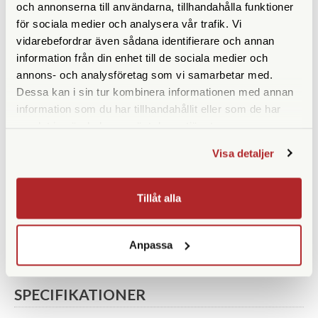
och annonserna till användarna, tillhandahålla funktioner
för sociala medier och analysera vår trafik. Vi
vidarebefordrar även sådana identifierare och annan
information från din enhet till de sociala medier och
annons- och analysföretag som vi samarbetar med.
Dessa kan i sin tur kombinera informationen med annan
OM System
Olympus
information som du har tillhandahållit eller som de har
OM System M.Zuiko Digital
Olympus M.Zuiko Digital
samlat in när du har använt deras tjänster.
ED 17/1,8 II
ED 12/2,0 Svart
Visa detaljer
Finns i lager
Finns i lager
6.290 SEK
9.290 SEK
Tillåt alla
KÖP
KÖP
LÄS MER
LÄS MER
Anpassa
SPECIFIKATIONER