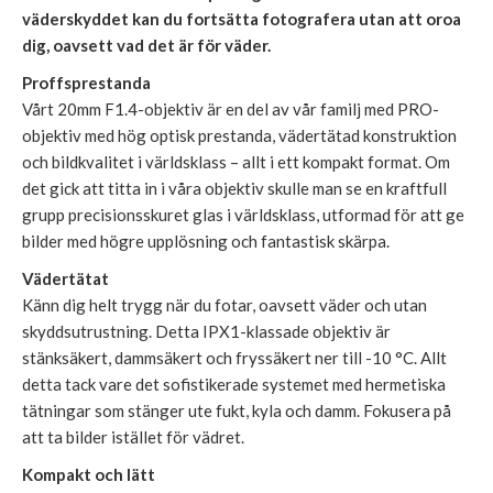
väderskyddet kan du fortsätta fotografera utan att oroa
dig, oavsett vad det är för väder.
Proffsprestanda
Vårt 20mm F1.4-objektiv är en del av vår familj med PRO-
objektiv med hög optisk prestanda, vädertätad konstruktion
och bildkvalitet i världsklass – allt i ett kompakt format. Om
det gick att titta in i våra objektiv skulle man se en kraftfull
grupp precisionsskuret glas i världsklass, utformad för att ge
bilder med högre upplösning och fantastisk skärpa.
Vädertätat
Känn dig helt trygg när du fotar, oavsett väder och utan
skyddsutrustning. Detta IPX1-klassade objektiv är
stänksäkert, dammsäkert och fryssäkert ner till -10 °C. Allt
detta tack vare det sofistikerade systemet med hermetiska
tätningar som stänger ute fukt, kyla och damm. Fokusera på
att ta bilder istället för vädret.
Kompakt och lätt