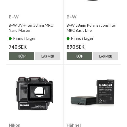
B+W
B+W
B+W UV-Filter 58mm MRC
B+W 58mm Polarisationsfilter
Nano Master
MRC Basic Line
Finns i lager
Finns i lager
740 SEK
890 SEK
KÖP
KÖP
LÄS MER
LÄS MER
Nikon
Hähnel