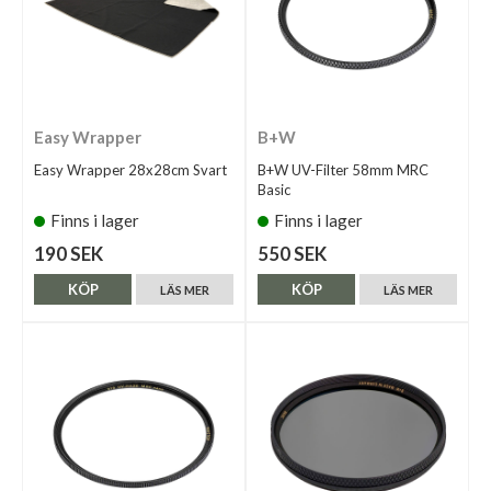
Easy Wrapper
B+W
Easy Wrapper 28x28cm Svart
B+W UV-Filter 58mm MRC
Basic
Finns i lager
Finns i lager
190 SEK
550 SEK
KÖP
KÖP
LÄS MER
LÄS MER