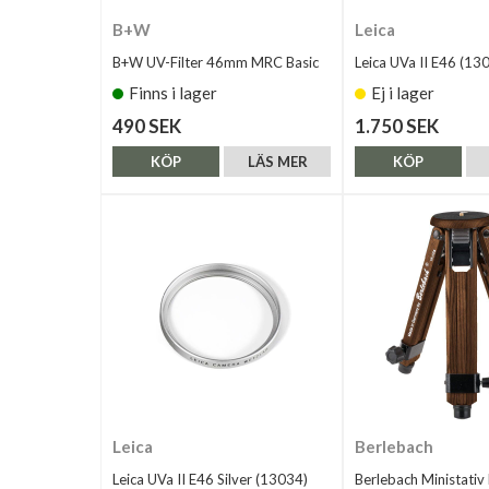
B+W
Leica
B+W UV-Filter 46mm MRC Basic
Leica UVa II E46 (13
Finns i lager
Ej i lager
490 SEK
1.750 SEK
KÖP
LÄS MER
KÖP
Leica
Berlebach
Leica UVa II E46 Silver (13034)
Berlebach Ministati