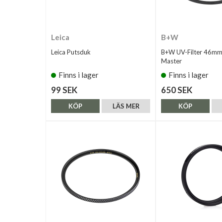
Leica
B+W
Leica Putsduk
B+W UV-Filter 46m
Master
Finns i lager
Finns i lager
99 SEK
650 SEK
KÖP
LÄS MER
KÖP