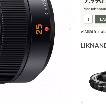
7.990
Visa prishistor
Lägsta pris 
LÄ
Alltid fri frakt
LIKNAN