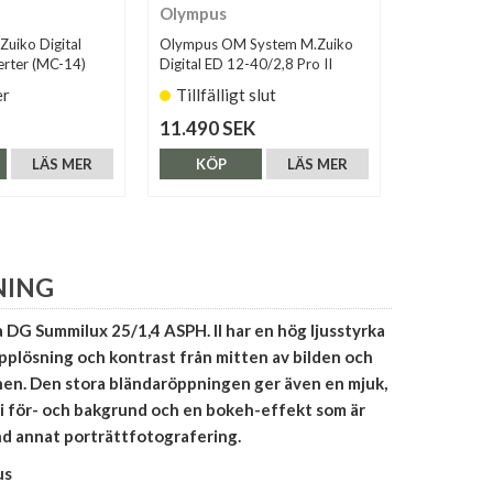
Olympus
OM Syst
uiko Digital
Olympus OM System M.Zuiko
OM System 
erter (MC-14)
Digital ED 12-40/2,8 Pro II
30/3,5 Macr
er
Tillfälligt slut
Finns i 
11.490 SEK
3.190 SE
LÄS MER
KÖP
LÄS MER
KÖP
NING
 DG Summilux 25/1,4 ASPH. II har en hög ljusstyrka
pplösning och kontrast från mitten av bilden och
rnen. Den stora bländaröppningen ger även en mjuk,
 i för- och bakgrund och en bokeh-effekt som är
and annat porträttfotografering.
us