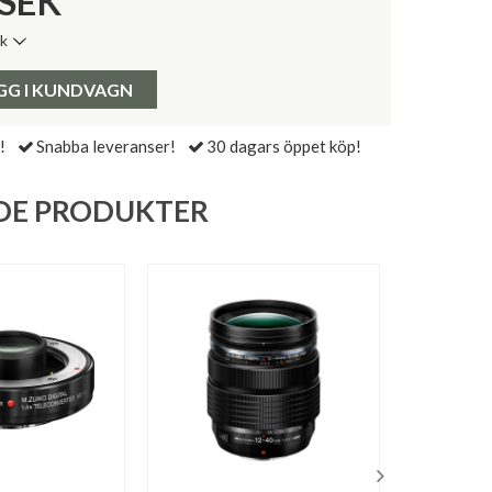
SEK
ik
de senaste 30 dagarna:
Pris:
GG I KUNDVAGN
!
Snabba leveranser!
30 dagars öppet köp!
DE PRODUKTER