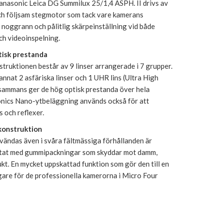
anasonic Leica DG Summilux 25/1,4 ASPH. II drivs av
och följsam stegmotor som tack vare kamerans
noggrann och pålitlig skärpeinställning vid både
ch videoinspelning.
isk prestanda
truktionen består av 9 linser arrangerade i 7 grupper.
annat 2 asfäriska linser och 1 UHR lins (Ultra High
lsammans ger de hög optisk prestanda över hela
onics Nano-ytbeläggning används också för att
s och reflexer.
konstruktion
vändas även i svåra fältmässiga förhållanden är
stat med gummipackningar som skyddar mot damm,
kt. En mycket uppskattad funktion som gör den till en
agare för de professionella kamerorna i Micro Four