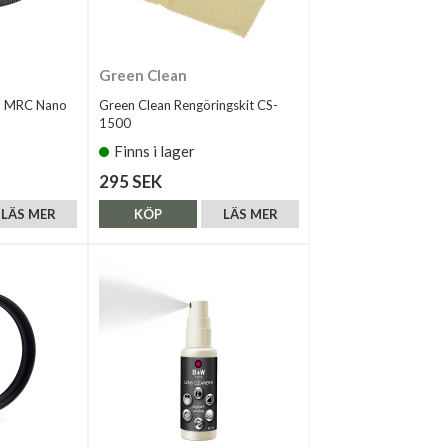
Green Clean
m MRC Nano
Green Clean Rengöringskit CS-
1500
Finns i lager
295 SEK
LÄS MER
KÖP
LÄS MER