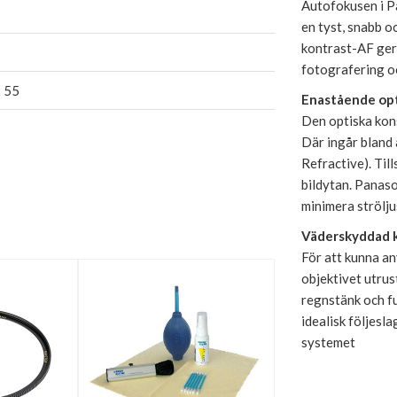
Autofokusen i P
en tyst, snabb 
kontrast-AF ger 
fotografering o
x 55
Enastående opt
Den optiska kons
Där ingår bland 
Refractive). Til
bildytan. Panas
minimera strölju
Väderskyddad 
För att kunna an
objektivet utru
regnstänk och fu
idealisk följesl
systemet