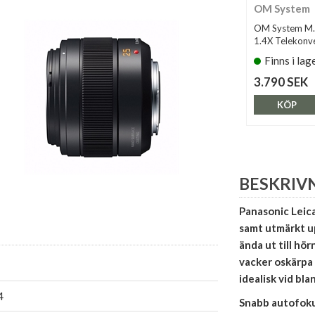
OM System
OM System M.Z
1.4X Telekonv
Finns i lag
3.790 SEK
KÖP
BESKRIV
Panasonic Leica
samt utmärkt u
ända ut till hö
vacker oskärpa
idealisk vid bl
4
Snabb autofok