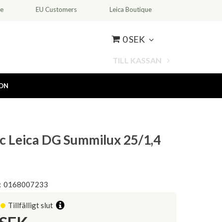
ce
EU Customers
Leica Boutique
0 SEK
TILL KASSAN
ION
c Leica DG Summilux 25/1,4
:
0168007233
Tillfälligt slut