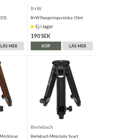
B+W
033)
B+W Rengöringsvätska 50ml
Ej i lager
190 SEK
LÄS MER
KÖP
LÄS MER
Berlebach
v Mörkbrun
Berlebach Ministativ Svart