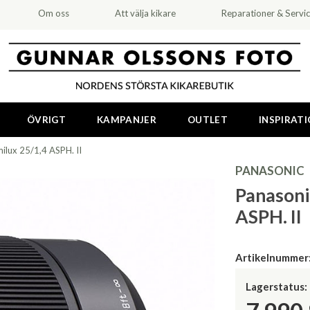
Om oss
Att välja kikare
Reparationer & Servi
ÖVRIGT
KAMPANJER
OUTLET
INSPIRAT
ilux 25/1,4 ASPH. II
PANASONIC
Panasoni
ASPH. II
Artikelnummer
Lagerstatus: