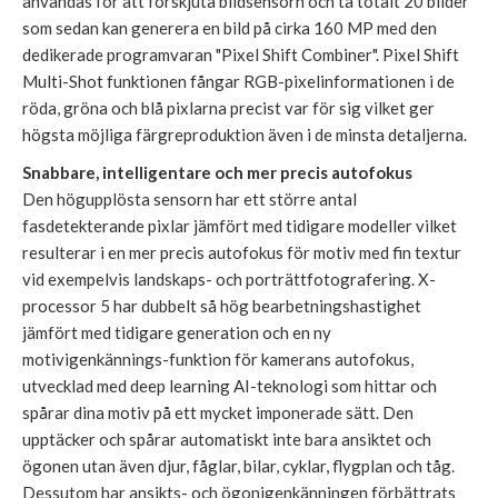
användas för att förskjuta bildsensorn och ta totalt 20 bilder
som sedan kan generera en bild på cirka 160 MP med den
dedikerade programvaran "Pixel Shift Combiner". Pixel Shift
Multi-Shot funktionen fångar RGB-pixelinformationen i de
röda, gröna och blå pixlarna precist var för sig vilket ger
högsta möjliga färgreproduktion även i de minsta detaljerna.
Snabbare, intelligentare och mer precis autofokus
Den högupplösta sensorn har ett större antal
fasdetekterande pixlar jämfört med tidigare modeller vilket
resulterar i en mer precis autofokus för motiv med fin textur
vid exempelvis landskaps- och porträttfotografering. X-
processor 5 har dubbelt så hög bearbetningshastighet
jämfört med tidigare generation och en ny
motivigenkännings-funktion för kamerans autofokus,
utvecklad med deep learning AI-teknologi som hittar och
spårar dina motiv på ett mycket imponerade sätt. Den
upptäcker och spårar automatiskt inte bara ansiktet och
ögonen utan även djur, fåglar, bilar, cyklar, flygplan och tåg.
Dessutom har ansikts- och ögonigenkänningen förbättrats