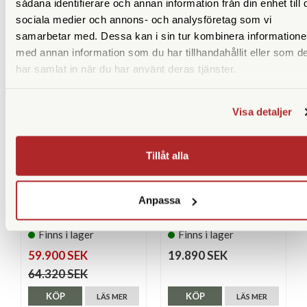
sådana identifierare och annan information från din enhet till 
sociala medier och annons- och analysföretag som vi
LIKNANDE PRODUKTER
samarbetar med. Dessa kan i sin tur kombinera information
med annan information som du har tillhandahållit eller som d
har samlat in när du har använt deras tjänster.
Visa detaljer
Tillåt alla
Fujifilm
Fujifilm
Anpassa
Fujifilm X-H2s Fågelfoto-
Fujifilm X-T5 Svart
Paket
Finns i lager
Finns i lager
59.900 SEK
19.890 SEK
64.320 SEK
KÖP
KÖP
LÄS MER
LÄS MER