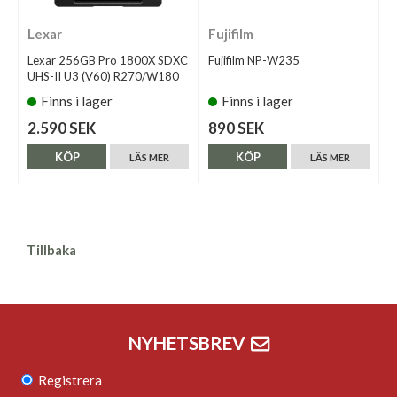
Lexar
Fujifilm
Lexar 256GB Pro 1800X SDXC
Fujifilm NP-W235
UHS-II U3 (V60) R270/W180
Finns i lager
Finns i lager
2.590 SEK
890 SEK
KÖP
KÖP
LÄS MER
LÄS MER
Tillbaka
NYHETSBREV
Registrera