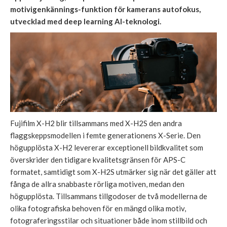
motivigenkännings-funktion för kamerans autofokus,
utvecklad med deep learning AI-teknologi.
Fujifilm X-H2 blir tillsammans med X-H2S den andra
flaggskeppsmodellen i femte generationens X-Serie. Den
högupplösta X-H2 levererar exceptionell bildkvalitet som
överskrider den tidigare kvalitetsgränsen för APS-C
formatet, samtidigt som X-H2S utmärker sig när det gäller att
fånga de allra snabbaste rörliga motiven, medan den
högupplösta. Tillsammans tillgodoser de två modellerna de
olika fotografiska behoven för en mängd olika motiv,
fotograferingsstilar och situationer både inom stillbild och