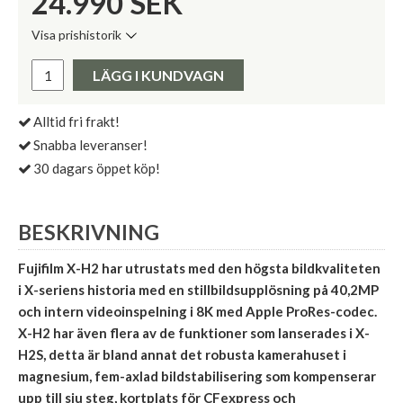
24.990
SEK
Visa prishistorik
Lägsta pris de senaste 30 dagarna:
Pris:
LÄGG I KUNDVAGN
Alltid fri frakt!
Snabba leveranser!
30 dagars öppet köp!
BESKRIVNING
Fujifilm X-H2 har utrustats med den högsta bildkvaliteten
i X-seriens historia med en stillbildsupplösning på 40,2MP
och intern videoinspelning i 8K med Apple ProRes-codec.
X-H2 har även flera av de funktioner som lanserades i X-
H2S, detta är bland annat det robusta kamerahuset i
magnesium, fem-axlad bildstabilisering som kompenserar
upp till sju steg, kortplats för CFexpress och