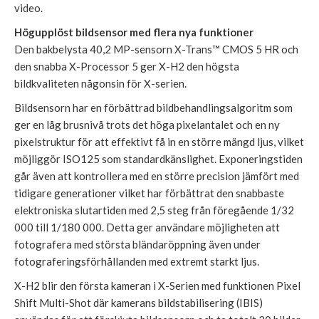
video.
Högupplöst bildsensor med flera nya funktioner
Den bakbelysta 40,2 MP-sensorn X-Trans™ CMOS 5 HR och
den snabba X-Processor 5 ger X-H2 den högsta
bildkvaliteten någonsin för X-serien.
Bildsensorn har en förbättrad bildbehandlingsalgoritm som
ger en låg brusnivå trots det höga pixelantalet och en ny
pixelstruktur för att effektivt få in en större mängd ljus, vilket
möjliggör ISO125 som standardkänslighet. Exponeringstiden
går även att kontrollera med en större precision jämfört med
tidigare generationer vilket har förbättrat den snabbaste
elektroniska slutartiden med 2,5 steg från föregående 1/32
000 till 1/180 000. Detta ger användare möjligheten att
fotografera med största bländaröppning även under
fotograferingsförhållanden med extremt starkt ljus.
X-H2 blir den första kameran i X-Serien med funktionen Pixel
Shift Multi-Shot där kamerans bildstabilisering (IBIS)