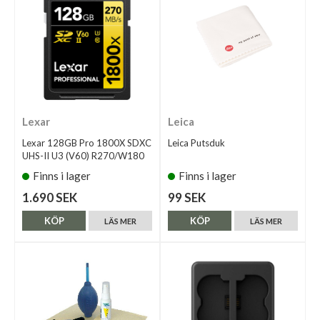
Lexar
Leica
Lexar 128GB Pro 1800X SDXC
Leica Putsduk
UHS-II U3 (V60) R270/W180
Finns i lager
Finns i lager
1.690 SEK
99 SEK
KÖP
KÖP
LÄS MER
LÄS MER