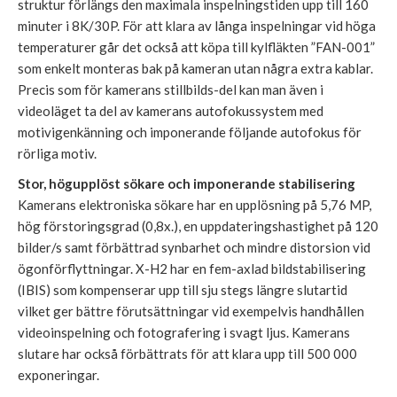
struktur förlängs den maximala inspelningstiden upp till 160
minuter i 8K/30P. För att klara av långa inspelningar vid höga
temperaturer går det också att köpa till kylfläkten ”FAN-001”
som enkelt monteras bak på kameran utan några extra kablar.
Precis som för kamerans stillbilds-del kan man även i
videoläget ta del av kamerans autofokussystem med
motivigenkänning och imponerande följande autofokus för
rörliga motiv.
Stor, högupplöst sökare och imponerande stabilisering
Kamerans elektroniska sökare har en upplösning på 5,76 MP,
hög förstoringsgrad (0,8x.), en uppdateringshastighet på 120
bilder/s samt förbättrad synbarhet och mindre distorsion vid
ögonförflyttningar. X-H2 har en fem-axlad bildstabilisering
(IBIS) som kompenserar upp till sju stegs längre slutartid
vilket ger bättre förutsättningar vid exempelvis handhållen
videoinspelning och fotografering i svagt ljus. Kamerans
slutare har också förbättrats för att klara upp till 500 000
exponeringar.