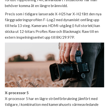
behöver komma åt en längre brännvidd.
Precis som i tidigare lanserade X-H2S har X-H2 fått den nya
färggraderingsprofilen F-Log2 med dynamiskt omfång upp
till hela 13 steg. Kamerans HDMI-utgång (i full storlek) kan
skicka ut 12-bitars ProRes Raw och Blackmagic Raw till en
extern inspelningsenhet upp till 8K/29.97P.
X-processor 5
X-processor 5 har en lägre strömförbrukning jämfört med
tidigare, i kombination med kamerahusets värmeavledande