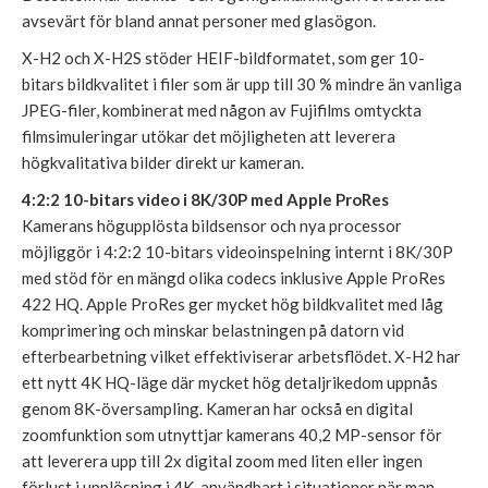
avsevärt för bland annat personer med glasögon.
X-H2 och X-H2S stöder HEIF-bildformatet, som ger 10-
bitars bildkvalitet i filer som är upp till 30 % mindre än vanliga
JPEG-filer, kombinerat med någon av Fujifilms omtyckta
filmsimuleringar utökar det möjligheten att leverera
högkvalitativa bilder direkt ur kameran.
4:2:2 10-bitars video i 8K/30P med Apple ProRes
Kamerans högupplösta bildsensor och nya processor
möjliggör i 4:2:2 10-bitars videoinspelning internt i 8K/30P
med stöd för en mängd olika codecs inklusive Apple ProRes
422 HQ. Apple ProRes ger mycket hög bildkvalitet med låg
komprimering och minskar belastningen på datorn vid
efterbearbetning vilket effektiviserar arbetsflödet. X-H2 har
ett nytt 4K HQ-läge där mycket hög detaljrikedom uppnås
genom 8K-översampling. Kameran har också en digital
zoomfunktion som utnyttjar kamerans 40,2 MP-sensor för
att leverera upp till 2x digital zoom med liten eller ingen
förlust i upplösning i 4K, användbart i situationer när man