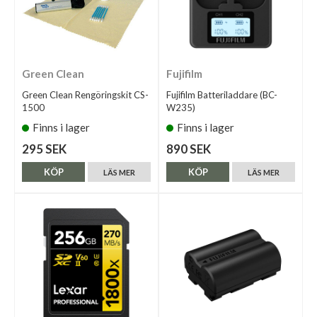
Green Clean
Fujifilm
Green Clean Rengöringskit CS-
Fujifilm Batteriladdare (BC-
1500
W235)
Finns i lager
Finns i lager
295 SEK
890 SEK
KÖP
KÖP
LÄS MER
LÄS MER