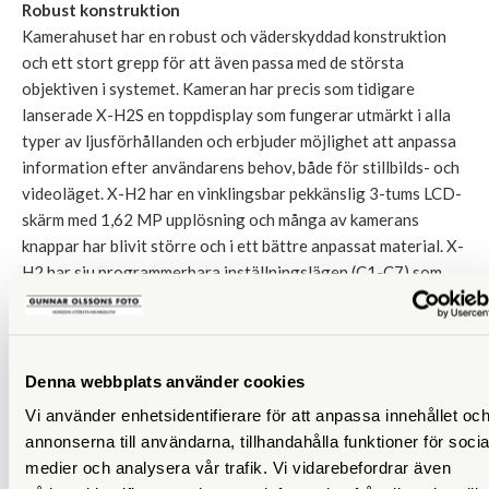
Robust konstruktion
Kamerahuset har en robust och väderskyddad konstruktion
och ett stort grepp för att även passa med de största
objektiven i systemet. Kameran har precis som tidigare
lanserade X-H2S en toppdisplay som fungerar utmärkt i alla
typer av ljusförhållanden och erbjuder möjlighet att anpassa
information efter användarens behov, både för stillbilds- och
videoläget. X-H2 har en vinklingsbar pekkänslig 3-tums LCD-
skärm med 1,62 MP upplösning och många av kamerans
knappar har blivit större och i ett bättre anpassat material. X-
H2 har sju programmerbara inställningslägen (C1-C7) som
går att dedicera för antingen stillbild eller video för snabb
åtkomst av frekvent använda inställningar.
X-H2 har dubbla minneskortplatser, en CFexpress typ B och
Denna webbplats använder cookies
en SD-kort (UHS II). För att utnyttja kamerans fulla potential
vid seriebildstagning och videoinspelning rekommenderas
Vi använder enhetsidentifierare för att anpassa innehållet oc
CFexpress typ B.
annonserna till användarna, tillhandahålla funktioner för socia
medier och analysera vår trafik. Vi vidarebefordrar även