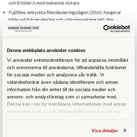
och 8 bilder/s med mekanisk slutare
Fujifilms omtyckta filmsimuleringslägen (20st), fungerar
både vid fotografering och videoinspelning inkl. den
nyutvecklade REALA ACE
Inbyggd blixt med intelligent fullautomatik
Videoinspelning i 6K 30P och 4K 60P 4: 2: 2 10bit internt
Denna webbplats använder cookies
till minneskort
Vi använder enhetsidentifierare för att anpassa innehållet
Full-HD höghastighetsvideo upp till 240p
och annonserna till användarna, tillhandahålla funktioner
Interna videoformat: H.264 och H.265 / HEVC
för sociala medier och analysera vår trafik. Vi
vidarebefordrar även sådana identifierare och annan
Videokomprimering: ALL-intra och Long GOP
information från din enhet till de sociala medier och
ETERNA och ETERNA Bleach Bypass - filmsimulering med
annons- och analysföretag som vi samarbetar med.
cinematisk stil
Dessa kan i sin tur kombinera informationen med annan
HDMI-utgång (Micro) med möjlighet att skicka ut ProRes
information som du har tillhandahållit eller som de har
Raw och Blackmagic Raw
samlat in när du har använt deras tjänster.
F-Log2 färggraderingsprofil för maximalt dynamiskt
Visa detaljer
omfång, upp till 13 steg