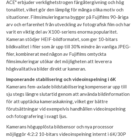
ACE" erbjuder verklighetstrogen färgåtergivning och hög
tonalitet, vilket gör den lämplig för många olika motiv och
situationer. Filmsimuleringarna bygger på Fujifilms 90-åriga
arv och erfarenhet från utveckling av fotografisk film och har
varit en viktig del av X100-seriens enorma popularitet.
Kameran stödjer HEIF-bildformatet, som ger 10-bitars
bildkvalitet i filer som är upp till 30% mindre än vanliga JPEG-
filer, kombinerat med någon av Fujifilms omtyckta
filmsimuleringar utökar det möjligheten att leverera
högkvalitativa bilder direkt ur kameran.
Imponerande stabilisering och videoinspelning i 6K
Kamerans fem-axlade bildstabilisering kompenserar upp till
sju stegs längre slutartid genom att använda bildinformation
för att upptäcka kameraskakning, vilket ger bättre
förutsättningar vid exempelvis handhållen videoinspelning
och fotografering i svagt ljus.
Kamerans högupplösta bildsensor och nya processor
möjliggör 4:2:2 10-bitars videoinspelning internt i 6K/30P