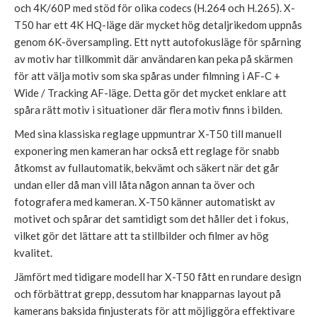
och 4K/60P med stöd för olika codecs (H.264 och H.265). X-
T50 har ett 4K HQ-läge där mycket hög detaljrikedom uppnås
genom 6K-översampling. Ett nytt autofokusläge för spårning
av motiv har tillkommit där användaren kan peka på skärmen
för att välja motiv som ska spåras under filmning i AF-C +
Wide / Tracking AF-läge. Detta gör det mycket enklare att
spåra rätt motiv i situationer där flera motiv finns i bilden.
Med sina klassiska reglage uppmuntrar X-T50 till manuell
exponering men kameran har också ett reglage för snabb
åtkomst av fullautomatik, bekvämt och säkert när det går
undan eller då man vill låta någon annan ta över och
fotografera med kameran. X-T50 känner automatiskt av
motivet och spårar det samtidigt som det håller det i fokus,
vilket gör det lättare att ta stillbilder och filmer av hög
kvalitet.
Jämfört med tidigare modell har X-T50 fått en rundare design
och förbättrat grepp, dessutom har knapparnas layout på
kamerans baksida finjusterats för att möjliggöra effektivare