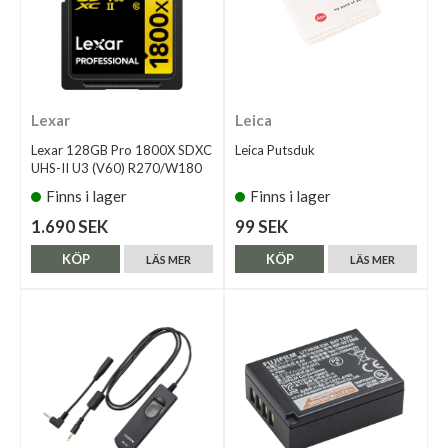
Lexar
Leica
Lexar 128GB Pro 1800X SDXC
Leica Putsduk
UHS-II U3 (V60) R270/W180
Finns i lager
Finns i lager
1.690 SEK
99 SEK
KÖP
KÖP
LÄS MER
LÄS MER