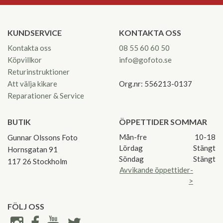
KUNDSERVICE
KONTAKTA OSS
Kontakta oss
08 55 60 60 50
Köpvillkor
info@gofoto.se
Returinstruktioner
Att välja kikare
Org.nr: 556213-0137
Reparationer & Service
BUTIK
ÖPPETTIDER SOMMAR
Mån-fre
10-18
Gunnar Olssons Foto
Lördag
Stängt
Hornsgatan 91
Söndag
Stängt
117 26 Stockholm
Avvikande öppettider-
>
FÖLJ OSS