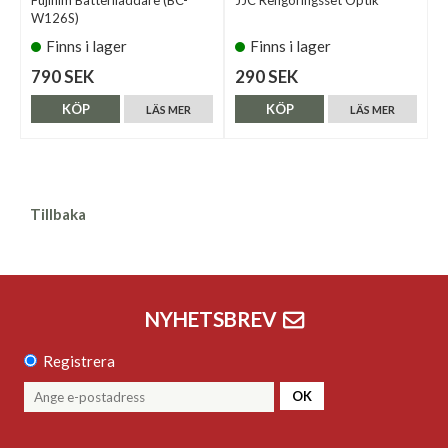
Fujifilm Batteriladdare (BC-
JJC Rengöringsset Optik
W126S)
Finns i lager
Finns i lager
790 SEK
290 SEK
KÖP
KÖP
LÄS MER
LÄS MER
Tillbaka
NYHETSBREV
Registrera
OK