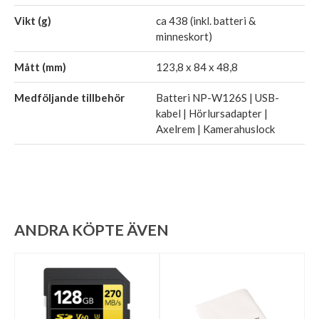
Vikt (g)
ca 438 (inkl. batteri &
minneskort)
Mått (mm)
123,8 x 84 x 48,8
Medföljande tillbehör
Batteri NP-W126S | USB-
kabel | Hörlursadapter |
Axelrem | Kamerahuslock
ANDRA KÖPTE ÄVEN