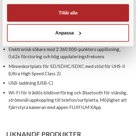
Hybrid Log Gamma (HLG) videoinspelning
Tillåt alla
Mikrofoningång (3.5 mm) och hörlursutgång via USB-C
(adapter medföljer)
Vinklingsbar pekkänslig 3-tums LCD-skärm med 1 840 000-
Anpassa
punkters upplösning
Elektronisk sökare med 2 360 000-punkters upplösning,
0,62x förstoring och hög uppdateringsfrekvens
Minneskortplats för SD/SDHC/SDXC med stöd för UHS-II
(Ultra High Speed Class 2)
USB-laddning (USB-C)
Wi-Fi för trådlös bildöverföring och Bluetooth för ständig,
strömsnål uppkoppling till telefon/surfplatta. Möjlighet att
fjärrstyra kameran med appen FUJIFILM XApp
LIKNANDE PRODUKTER