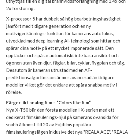
utnyttjas till en digital brännviddsförlängning med 1,4x och
2x förstoring.
X-processor 5 har dubbelt så hög bearbetningshastighet
jämfört med tidigare generation och en ny
motivigenkännings-funktion för kamerans autofokus,
utvecklad med deep learning AI-teknologi som hittar och
spårar dina motiv på ett mycket imponerade sätt. Den
upptäcker och spårar automatiskt inte bara ansiktet och
ögonen utan även djur, fåglar, bilar, cyklar, flygplan och tåg.
Dessutom är kameran utrustad med en AF-
prediktionsalgoritm som är mer avancerad än tidigare
modeller vilket gör det enklare att spåra snabba motiv i
rörelse.
Färger likt analog film – “Colors like film”
Nya X-T50 blir den första modellen I X-serien med ett
dedikerat filmsimulerings-hjul på kamerans ovansida för
snabb åtkomst till 20 av Fujifilms populära
filmsimuleringslägen inklusive det nya "REALA ACE". "REALA