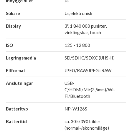
Inbyggd blixt
Ja
Sökare
Ja, elektronisk
Display
3", 1 840 000 punkter,
vinklingsbar, touch
ISO
125 - 12 800
Lagringsmedia
SD/SDHC/SDXC (UHS-II)
Filformat
JPEG/RAW/JPEG+RAW
Anslutningar
USB-
C/HDMI/Mic(3,5mm)/Wi-
Fi/Bluetooth
Batterityp
NP-W126S
Batteritid
ca. 305/390 bilder
(normal-/ekonomiläge)