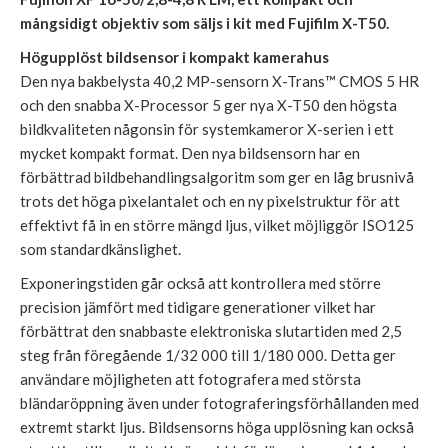
mångsidigt objektiv som säljs i kit med Fujifilm X-T50.
Högupplöst bildsensor i kompakt kamerahus
Den nya bakbelysta 40,2 MP-sensorn X-Trans™ CMOS 5 HR
och den snabba X-Processor 5 ger nya X-T50 den högsta
bildkvaliteten någonsin för systemkameror X-serien i ett
mycket kompakt format. Den nya bildsensorn har en
förbättrad bildbehandlingsalgoritm som ger en låg brusnivå
trots det höga pixelantalet och en ny pixelstruktur för att
effektivt få in en större mängd ljus, vilket möjliggör ISO125
som standardkänslighet.
Exponeringstiden går också att kontrollera med större
precision jämfört med tidigare generationer vilket har
förbättrat den snabbaste elektroniska slutartiden med 2,5
steg från föregående 1/32 000 till 1/180 000. Detta ger
användare möjligheten att fotografera med största
bländaröppning även under fotograferingsförhållanden med
extremt starkt ljus. Bildsensorns höga upplösning kan också