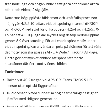
från både låga och höga vinklar samt göra det enklare att ta
bilder och video på sig själv.
Kamernas högupplösta bildsensor och kraftfulla processor
möjliggör 4:2:2 10-bitars videoinspelning internt i 6K/30P
och 4K/60P med stöd för olika codecs (H.264 och H.265). X-
E5 har ett 4K HQ-läge där mycket hög detaljrikedom uppnås
genom 6K-översampling. För att enkelt spåra motiv under
videoinspelning kan användaren peka på skärmen för att välja
det motiv som ska spåras i AF-C + Wide / Tracking AF-läge.
Detta gör det mycket enklare att spåra rätt motiv i
situationer där flera motiv finns i bilden.
Funktioner
Bakbelyst 40.2 megapixel APS-C X-Trans CMOS 5 HR
sensor utan optiskt lågpassfilter
X-Processor 5 med dubbelt så hög bearbetningshastighet
jämfört med tidigare generation
Fem-axlad bildstabilisering (IBIS) med upp till sju stegs