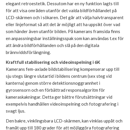
elegant retroestetik. Dessutom har en ny funktion lagts till
för att visa områden utanför det valda bildförhållandet på
LCD-skärmen och i sökaren. Det går att välja halvtransparent
eller linjeformat så att det är möjligt att ha uppsikt över vad
som händer även utanför bilden. På kamerans framsida finns
en anpassningsbar inställningsspak som kan användas t.ex för
att ändra bildförhållanden och slå på den digitala
brännviddsförlängning.
Kraftfull stabilisering och videoinspelning i 6K
Kamerans fem-axlade bildstabilisering kompenserar upp till
sju stegs längre slutartid i bildens centrum (sex steg vid
kanterna) genom större detektionsnoggrannhet i
gyrosensorn och en förbättrad responsalgoritm för
kameraskakningar. Detta ger bättre förutsättningar vid
exempelvis handhållen videoinspelning och fotografering i
svagt ljus.
Den bakre, vinklingsbara LCD-skärmen, kan vinklas uppåt och
framåt upp till 180 grader för att möjliggöra fotografering