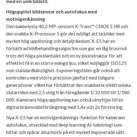
med en unik bildstil.
Högupplöst bildsensor och autofokus med
motivigenkänning
Den bakbelysta 40,2 MP-sensorn X-Trans™ CMOS 5 HR och
den snabba X-Processor 5 gör det möjligt att ta bilder med
mycket hög upplösning och detaljrikedom. X-E5 har en
förbättrad bildbehandlingsalgoritm som ger en låg brusnivå
trots det höga pixelantalet och en ny pixelstruktur för att
effektivt få in en större mängd ljus, vilket möjliggör ISO125
som standardkänslighet. Exponeringstiden går också att
kontrollera med större precision jämfört med tidigare
generationer vilket har förbättrat den snabbaste elektroniska
slutartiden med 2,5 steg från föregående 1/32 000 till 1/180
000. Kamerans höga upplösning kan också utnyttjas till en
digital brännviddsförlängning med 1,4x och 2x förstoring.
Nya X-E5 har en motivigenkännings-funktion för kamerans
autofokus, utvecklad med deep learning AI-teknologi som
hittar och spårar dina motiv på ett mycket imponerade sätt.