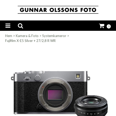
0
Hem
>
Kamera & Foto
>
Systemkameror
>
Fujifilm X-E5 Silver + 27/2,8 R WR