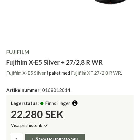
FUJIFILM
Fujifilm X-E5 Silver + 27/2,8 R WR
Fujifilm X-E5 Silver
i paket med
Fujifilm XF 27/2,8 R WR
.
Artikelnummer:
0168012014
Lagerstatus:
Finns i lager
22.280
SEK
Visa prishistorik
Lägsta pris de senaste 30 dagarna:
Pris:
LÄGG I KUNDVAGN