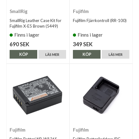
SmallRig
Fujifilm
SmallRig Leather Case Kit for
Fujifilm Fjärrkontroll (RR-100)
Fujifilm X-E5 Brown (5449)
Finns i lager
Finns i lager
690 SEK
349 SEK
KÖP
KÖP
LÄS MER
LÄS MER
Fujifilm
Fujifilm