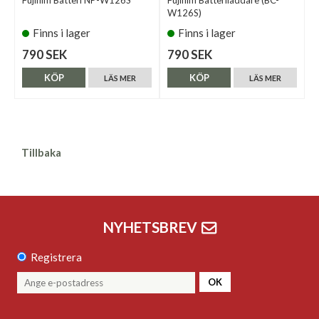
Fujifilm Batteri NP-W126S
Fujifilm Batteriladdare (BC-
W126S)
Finns i lager
Finns i lager
790 SEK
790 SEK
KÖP
KÖP
LÄS MER
LÄS MER
Tillbaka
NYHETSBREV
Registrera
OK