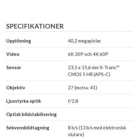
SPECIFIKATIONER
Upplösning
40,2 megapixlar
Video
6K 30P och 4K 60P
Sensor
23,5 x 15,6 mm X-Trans™
CMOS 5 HR (APS-C)
Objektiv
27 (motsv. 41)
Ljusstyrka optik
f/2,8
Optisk bildstabilisering
Sekvensbildtagning
8 b/s (13 b/s med elektronisk
slutare)