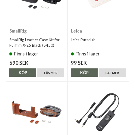
SmallRig
Leica
SmallRig Leather Case Kit for
Leica Putsduk
Fujifilm X-E5 Black (5450)
Finns i lager
Finns i lager
690 SEK
99 SEK
KÖP
KÖP
LÄS MER
LÄS MER