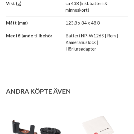
Vikt (g)
ca 438 (inkl. batteri &
minneskort)
Mått (mm)
123,8 x 84 x 48,8
Medföljande tillbehör
Batteri NP-W126S | Rem |
Kamerahuslock |
Hörlursadapter
ANDRA KÖPTE ÄVEN