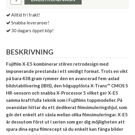
Alltid fri frakt!
Snabba leveranser!
30 dagars öppet köp!
BESKRIVNING
Fujifilm X-E5 kombinerar stilren retrodesign med
imponerande prestanda i ett smidigt format. Trots en vikt
på bara 438 gram rymmer den en avancerad fem-axlad
bildstabilisering (IBIS), den högupplösta X-Trans™ CMOS 5
HR-sensorn och snabba X-Processor 5 vilket ger X-E5
samma kraftfulla teknik som i Fujifilms toppmodeller. På
ovansidan hittar du ett dedikerat filmsimuleringshjul, som
gör det enkelt att växla mellan olika filmsimuleringar. X-E5
är dessutom först ut i serien som ger dig möjligheten att
spara dina egna filmrecept så du enkelt kan fånga bilder