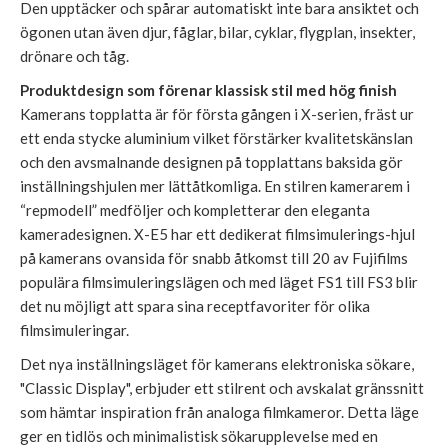
Den upptäcker och spårar automatiskt inte bara ansiktet och
ögonen utan även djur, fåglar, bilar, cyklar, flygplan, insekter,
drönare och tåg.
Produktdesign som förenar klassisk stil med hög finish
Kamerans topplatta är för första gången i X-serien, fräst ur
ett enda stycke aluminium vilket förstärker kvalitetskänslan
och den avsmalnande designen på topplattans baksida gör
inställningshjulen mer lättåtkomliga. En stilren kamerarem i
“repmodell” medföljer och kompletterar den eleganta
kameradesignen. X-E5 har ett dedikerat filmsimulerings-hjul
på kamerans ovansida för snabb åtkomst till 20 av Fujifilms
populära filmsimuleringslägen och med läget FS1 till FS3 blir
det nu möjligt att spara sina receptfavoriter för olika
filmsimuleringar.
Det nya inställningsläget för kamerans elektroniska sökare,
"Classic Display", erbjuder ett stilrent och avskalat gränssnitt
som hämtar inspiration från analoga filmkameror. Detta läge
ger en tidlös och minimalistisk sökarupplevelse med en