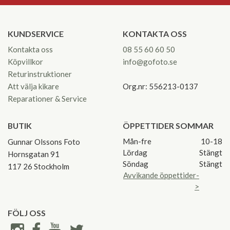
KUNDSERVICE
KONTAKTA OSS
Kontakta oss
08 55 60 60 50
Köpvillkor
info@gofoto.se
Returinstruktioner
Att välja kikare
Org.nr: 556213-0137
Reparationer & Service
BUTIK
ÖPPETTIDER SOMMAR
Mån-fre
10-18
Gunnar Olssons Foto
Lördag
Stängt
Hornsgatan 91
Söndag
Stängt
117 26 Stockholm
Avvikande öppettider-
>
FÖLJ OSS