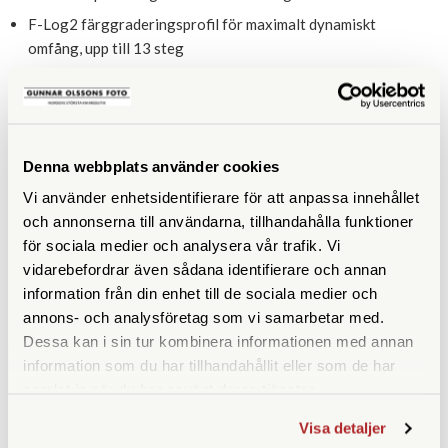
F-Log2 färggraderingsprofil för maximalt dynamiskt
omfång, upp till 13 steg
Mikrofoningång (3.5 mm) och hörlursutgång via USB-C
(adapter medföljer)
Vinklingsbar (180°) pekkänslig 3-tums LCD-skärm med 1
040 000-punkters upplösning
Denna webbplats använder cookies
Elektronisk sökare med 2 360 000-punkters upplösning,
Vi använder enhetsidentifierare för att anpassa innehållet
0,62x förstoring och hög uppdateringsfrekvens
och annonserna till användarna, tillhandahålla funktioner
för sociala medier och analysera vår trafik. Vi
Minneskortplats för SD/SDHC/SDXC med stöd för UHS-II
vidarebefordrar även sådana identifierare och annan
(Ultra High Speed Class 2)
information från din enhet till de sociala medier och
USB-laddning (USB-C)
annons- och analysföretag som vi samarbetar med.
Wi-Fi för trådlös bildöverföring och Bluetooth för ständig,
Dessa kan i sin tur kombinera informationen med annan
strömsnål uppkoppling till telefon/surfplatta. Möjlighet att
information som du har tillhandahållit eller som de har
fjärrstyra kameran med appen FUJIFILM XApp
samlat in när du har använt deras tjänster.
Visa detaljer