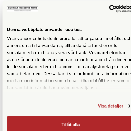
överblicka sina inställningar även när kameran är avstängd.
X-T5 har en tydlig omkopplare för att växla mellan stillbild
och video och separata menyer beroende på vilket läge
kameran är inställd på. Det går nu snabbt att växla mellan
Denna webbplats använder cookies
video och stillbild med bibehållna inställningar och knappen
för snabbmeny (Q Menu) anpassas även den efter valt
Vi använder enhetsidentifierare för att anpassa innehållet oc
inspelningsläge.
annonserna till användarna, tillhandahålla funktioner för
sociala medier och analysera vår trafik. Vi vidarebefordrar
Kamerans grepp har förbättrats och flera av knapparna har
även sådana identifierare och annan information från din enh
blivit större för att enklare kunna användas när man till
till de sociala medier och annons- och analysföretag som vi
exempel jobbar med handskar. Den pekkänsliga 3-tums LCD-
samarbetar med. Dessa kan i sin tur kombinera information
skärmen har en upplösning på 1,84 MP och kan vinklas i tre
med annan information som du har tillhandahållit eller som d
riktningar; uppåt och nedåt när man fotograferar i liggande
har samlat in när du har använt deras tjänster.
format och uppåt när kameran vänds till stående format.
Visa detaljer
LIKNANDE PRODUKTER
Tillåt alla