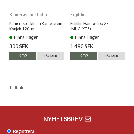
Kamerastockholm
Fujifilm
Kamerastockholm Kamerarem
Fujifilm Handgrepp X-T5
Konjak 120cm
(MHG-XT5)
Finns i lager
Finns i lager
300 SEK
1.490 SEK
KÖP
KÖP
LÄS MER
LÄS MER
Tillbaka
NYHETSBREV
Registrera