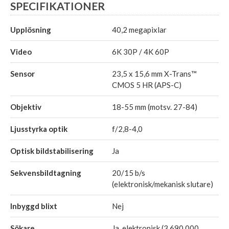
SPECIFIKATIONER
Upplösning
40,2 megapixlar
Video
6K 30P / 4K 60P
Sensor
23,5 x 15,6 mm X-Trans™
CMOS 5 HR (APS-C)
Objektiv
18-55 mm (motsv. 27-84)
Ljusstyrka optik
f/2,8-4,0
Optisk bildstabilisering
Ja
Sekvensbildtagning
20/15 b/s
(elektronisk/mekanisk slutare)
Inbyggd blixt
Nej
Sökare
Ja, elektronisk (3 690 000