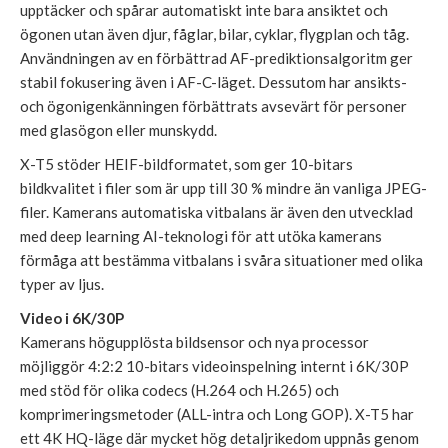
upptäcker och spårar automatiskt inte bara ansiktet och
ögonen utan även djur, fåglar, bilar, cyklar, flygplan och tåg.
Användningen av en förbättrad AF-prediktionsalgoritm ger
stabil fokusering även i AF-C-läget. Dessutom har ansikts-
och ögonigenkänningen förbättrats avsevärt för personer
med glasögon eller munskydd.
X-T5 stöder HEIF-bildformatet, som ger 10-bitars
bildkvalitet i filer som är upp till 30 % mindre än vanliga JPEG-
filer. Kamerans automatiska vitbalans är även den utvecklad
med deep learning AI-teknologi för att utöka kamerans
förmåga att bestämma vitbalans i svåra situationer med olika
typer av ljus.
Video i 6K/30P
Kamerans högupplösta bildsensor och nya processor
möjliggör 4:2:2 10-bitars videoinspelning internt i 6K/30P
med stöd för olika codecs (H.264 och H.265) och
komprimeringsmetoder (ALL-intra och Long GOP). X-T5 har
ett 4K HQ-läge där mycket hög detaljrikedom uppnås genom