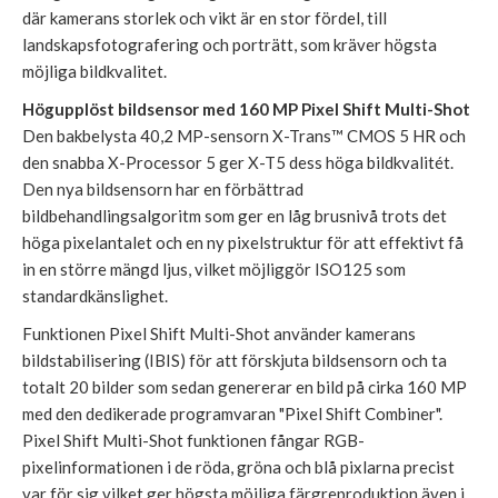
där kamerans storlek och vikt är en stor fördel, till
landskapsfotografering och porträtt, som kräver högsta
möjliga bildkvalitet.
Högupplöst bildsensor med 160 MP Pixel Shift Multi-Shot
Den bakbelysta 40,2 MP-sensorn X-Trans™ CMOS 5 HR och
den snabba X-Processor 5 ger X-T5 dess höga bildkvalitét.
Den nya bildsensorn har en förbättrad
bildbehandlingsalgoritm som ger en låg brusnivå trots det
höga pixelantalet och en ny pixelstruktur för att effektivt få
in en större mängd ljus, vilket möjliggör ISO125 som
standardkänslighet.
Funktionen Pixel Shift Multi-Shot använder kamerans
bildstabilisering (IBIS) för att förskjuta bildsensorn och ta
totalt 20 bilder som sedan genererar en bild på cirka 160 MP
med den dedikerade programvaran "Pixel Shift Combiner".
Pixel Shift Multi-Shot funktionen fångar RGB-
pixelinformationen i de röda, gröna och blå pixlarna precist
var för sig vilket ger högsta möjliga färgreproduktion även i