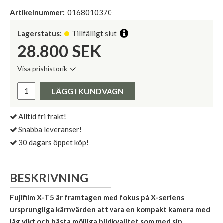
Artikelnummer:
0168010370
Lagerstatus:
Tillfälligt slut
28.800
SEK
Visa prishistorik
Lägsta pris de senaste 30 dagarna:
Pris:
LÄGG I KUNDVAGN
Alltid fri frakt!
Snabba leveranser!
30 dagars öppet köp!
BESKRIVNING
Fujifilm X-T5 är framtagen med fokus på X-seriens
ursprungliga kärnvärden att vara en kompakt kamera med
låg vikt och bästa möjliga bildkvalitet som med sin