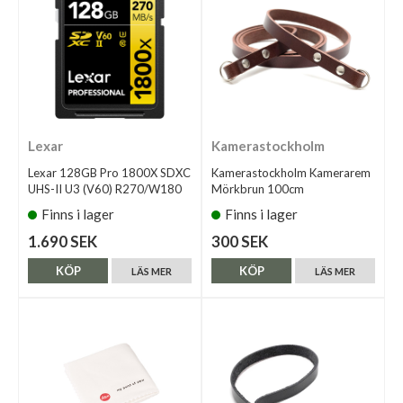
Lexar
Kamerastockholm
Lexar 128GB Pro 1800X SDXC
Kamerastockholm Kamerarem
UHS-II U3 (V60) R270/W180
Mörkbrun 100cm
Finns i lager
Finns i lager
1.690 SEK
300 SEK
KÖP
KÖP
LÄS MER
LÄS MER