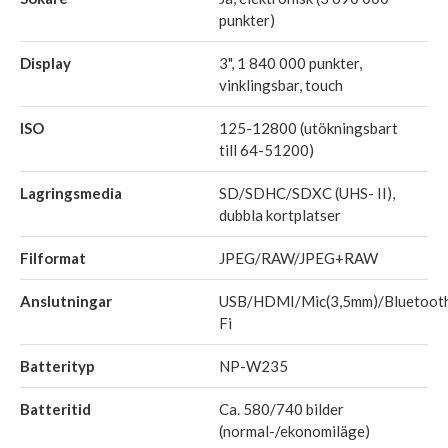
punkter)
Display
3", 1 840 000 punkter,
vinklingsbar, touch
ISO
125-12800 (utökningsbart
till 64-51200)
Lagringsmedia
SD/SDHC/SDXC (UHS- II),
dubbla kortplatser
Filformat
JPEG/RAW/JPEG+RAW
Anslutningar
USB/HDMI/Mic(3,5mm)/Bluetoot
Fi
Batterityp
NP-W235
Batteritid
Ca. 580/740 bilder
(normal-/ekonomiläge)