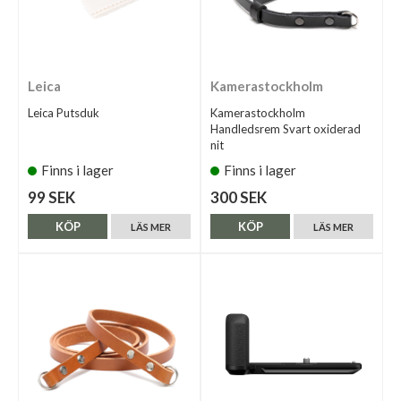
Leica
Kamerastockholm
Leica Putsduk
Kamerastockholm
Handledsrem Svart oxiderad
nit
Finns i lager
Finns i lager
99 SEK
300 SEK
KÖP
KÖP
LÄS MER
LÄS MER