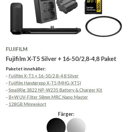
FUJIFILM
Fujifilm X-T5 Silver + 16-50/2,8-4,8 Paket
Paketet innehåller:
-
Fujifilm X-T5 + 16-50/2,8-4,8 Silver
-
Fujifilm Handgrepp X-T5 (MHG-XT5)
-
SmallRig 3822 NP-W235 Battery & Charger Kit
-
B+W UV-Filter 58mm MRC Nano Master
-
128GB Minneskort
Färger: