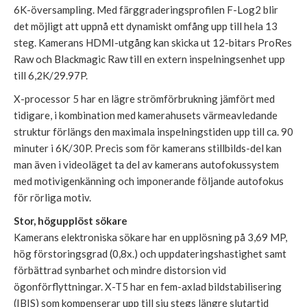
6K-översampling. Med färggraderingsprofilen F-Log2 blir
det möjligt att uppnå ett dynamiskt omfång upp till hela 13
steg. Kamerans HDMI-utgång kan skicka ut 12-bitars ProRes
Raw och Blackmagic Raw till en extern inspelningsenhet upp
till 6,2K/29.97P.
X-processor 5 har en lägre strömförbrukning jämfört med
tidigare, i kombination med kamerahusets värmeavledande
struktur förlängs den maximala inspelningstiden upp till ca. 90
minuter i 6K/30P. Precis som för kamerans stillbilds-del kan
man även i videoläget ta del av kamerans autofokussystem
med motivigenkänning och imponerande följande autofokus
för rörliga motiv.
Stor, högupplöst sökare
Kamerans elektroniska sökare har en upplösning på 3,69 MP,
hög förstoringsgrad (0,8x.) och uppdateringshastighet samt
förbättrad synbarhet och mindre distorsion vid
ögonförflyttningar. X-T5 har en fem-axlad bildstabilisering
(IBIS) som kompenserar upp till sju stegs längre slutartid