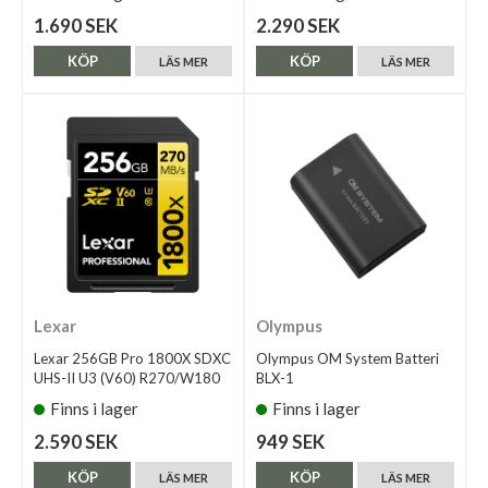
1.690 SEK
2.290 SEK
KÖP
KÖP
LÄS MER
LÄS MER
Lexar
Olympus
Lexar 256GB Pro 1800X SDXC
Olympus OM System Batteri
UHS-II U3 (V60) R270/W180
BLX-1
Finns i lager
Finns i lager
2.590 SEK
949 SEK
KÖP
KÖP
LÄS MER
LÄS MER