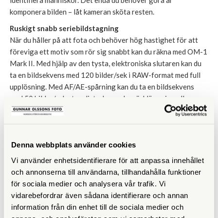
komponera bilden – låt kameran sköta resten.
Ruskigt snabb seriebildstagning
När du håller på att fota och behöver hög hastighet för att
föreviga ett motiv som rör sig snabbt kan du räkna med OM-1
Mark II. Med hjälp av den tysta, elektroniska slutaren kan du
ta en bildsekvens med 120 bilder/sek i RAW-format med full
upplösning. Med AF/AE-spårning kan du ta en bildsekvens
med 50 bilder/sek utan distraherande mörkläggning eller
displayfördröjning. Du vet alltid exakt vad du fotar.
BLX-1-batteri och laddning på språng
Jobba i timme efter timme tack vare lång batterilivslängd.
Denna webbplats använder cookies
Kameran har Om Systems senaste laddningsbara
Vi använder enhetsidentifierare för att anpassa innehållet
litiumjonbatteri, BLX-1, som låter dig ta 520 bilder på en
och annonserna till användarna, tillhandahålla funktioner
laddning. Du kan även fortsätta använda kameran medan
för sociala medier och analysera vår trafik. Vi
batterierna laddas via USB-C-kabeln, så att du inte behöver
vidarebefordrar även sådana identifierare och annan
sluta jobba. Med batteriladdaren BCX-1 (säljs separat) kan du
information från din enhet till de sociala medier och
ladda två batterier samtidigt.