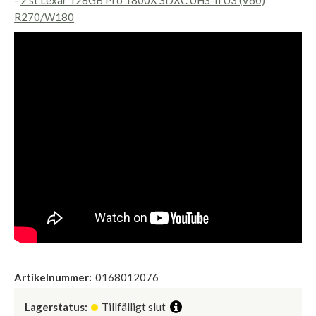
-
2 st Lexar 128GB Pro 1800X SDXC UHS-II U3 (V60)
R270/W180
Artikelnummer:
0168012076
Lagerstatus:
Tillfälligt slut