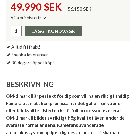
49.990
SEK
56.150 SEK
Visa prishistorik
Lägsta pris de senaste 30 dagarna:
Pris:
LÄGG I KUNDVAGN
Alltid fri frakt!
Snabba leveranser!
30 dagars öppet köp!
BESKRIVNING
OM-1 mark II är perfekt för dig som vill ha en riktigt smidig
kamera utan att kompromissa när det gäller funktioner
eller bildkvalitet. Med en kraftfull processor levererar
OM-1 mark II bilder av riktigt hög kvalitet även under de
svåraste förhållandena. Kamerans avancerade
autofokussystem hjälper dig dessutom att få skärpan