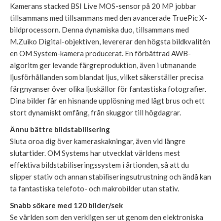
Kamerans stacked BSI Live MOS-sensor på 20 MP jobbar
tillsammans med tillsammans med den avancerade TruePic X-
bildprocessorn. Denna dynamiska duo, tillsammans med
M.Zuiko Digital-objektiven, levererar den högsta bildkvalitén
en OM System-kamera producerat. En förbättrad AWB-
algoritm ger levande färgreproduktion, även i utmanande
ljusförhållanden som blandat ljus, vilket säkerställer precisa
färgnyanser över olika ljuskällor för fantastiska fotografier.
Dina bilder får en hisnande upplösning med lågt brus och ett
stort dynamiskt omfång, från skuggor till högdagrar.
Ännu bättre bildstabilisering
Sluta oroa dig över kameraskakningar, även vid längre
slutartider. OM Systems har utvecklat världens mest
effektiva bildstabiliseringssystem i årtionden, så att du
slipper stativ och annan stabiliseringsutrustning och ändå kan
ta fantastiska telefoto- och makrobilder utan stativ.
Snabb sökare med 120 bilder/sek
Se världen som den verkligen ser ut genom den elektroniska