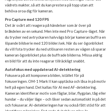
vädrets makter, så att du kan prestera på topp utan att
behöva oroa dig för kameran.
Pro Capture med 120 FPS
Det är svårt att reagera på händelser som är över på
bråkdelen av en sekund. Men inte med Pro Capture-läget. När
du trycker ned avtryckaren halvvägs börjar kameran buffra en
löpande bildserie med 120 bilder/sek. När du ser ögonblicket
du vill fota trycker du ned utlösaren resten av vägen så sparar
kameran ögonblicket plus de buffrade bilderna. Missa aldrig
en bild för att du inte reagerar tillräckligt snabbt.
Autofokus med uppdaterad AI-detektering
Fokusera på att komponera bilden, istället för på
fokuseringen. OM-1 Mark II kan upptäcka och låsa in på motiv
helt på egen hand. Det kallas för AI med AF-detektering.
Kameran identifierar motiv som fåglar, bilar, flygplan, tåg eller
hundar – du väljer läge – och låser sedan automatiskt in på det
och fokuserar. AI-detekteringen har nu också fått stöd för att
identifiera människor. Det enda du behöver göra är