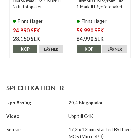
OM System OM-5 Mark II
Olympus OM System OM-
Naturfotopaket
1 Mark II Fågelfotopaket
Finns i lager
Finns i lager
24.990 SEK
59.990 SEK
28.150 SEK
64.990 SEK
KÖP
KÖP
LÄS MER
LÄS MER
SPECIFIKATIONER
Upplösning
20,4 Megapixlar
Video
Upp till C4K
Sensor
17,3 x 13 mm Stacked BSI Live
MOS (Micro 4/3)