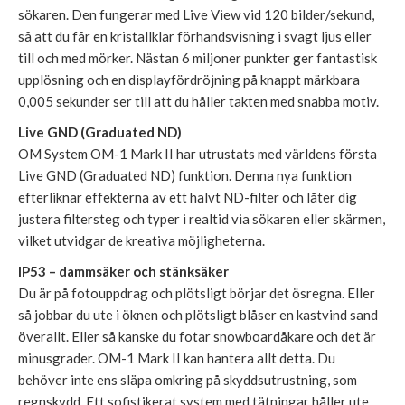
sökaren. Den fungerar med Live View vid 120 bilder/sekund,
så att du får en kristallklar förhandsvisning i svagt ljus eller
till och med mörker. Nästan 6 miljoner punkter ger fantastisk
upplösning och en displayfördröjning på knappt märkbara
0,005 sekunder ser till att du håller takten med snabba motiv.
Live GND (Graduated ND)
OM System OM-1 Mark II har utrustats med världens första
Live GND (Graduated ND) funktion. Denna nya funktion
efterliknar effekterna av ett halvt ND-filter och låter dig
justera filtersteg och typer i realtid via sökaren eller skärmen,
vilket utvidgar de kreativa möjligheterna.
IP53 – dammsäker och stänksäker
Du är på fotouppdrag och plötsligt börjar det ösregna. Eller
så jobbar du ute i öknen och plötsligt blåser en kastvind sand
överallt. Eller så kanske du fotar snowboardåkare och det är
minusgrader. OM-1 Mark II kan hantera allt detta. Du
behöver inte ens släpa omkring på skyddsutrustning, som
regnskydd. Ett sofistikerat system med tätningar håller ute