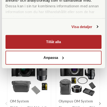
annons- och analysföretag som vi samarbetar med.
OI.Share
Dessa kan i sin tur kombinera informationen med annan
OM Systems kostnadsfria app för smarta enheter heter
information som du har tillhandahållit eller som de har
OI.Share och använder WiFi för att smidigt ansluta till
samlat in när du har använt deras tjänster.
kameran. Du kan föra över bilder och videor, ladda upp bilder
till sociala medier och fjärrstyra kameran på distans.
Visa detaljer
Tillåt alla
LIKNANDE PRODUKTER
Anpassa
OM System
Olympus OM System