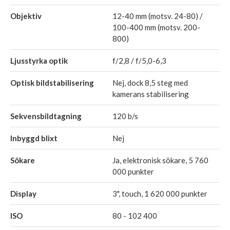
Objektiv
12-40 mm (motsv. 24-80) /
100-400 mm (motsv. 200-
800)
Ljusstyrka optik
f/2,8 / f/5,0-6,3
Optisk bildstabilisering
Nej, dock 8,5 steg med
kamerans stabilisering
Sekvensbildtagning
120 b/s
Inbyggd blixt
Nej
Sökare
Ja, elektronisk sökare, 5 760
000 punkter
Display
3", touch, 1 620 000 punkter
ISO
80 - 102 400