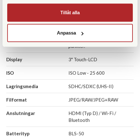
Sekvensbildtagning
30 b/s
Tillåt alla
Inbyggd blixt
Nej
Anpassa
Sökare
Ja, elektronisk. 2 360 000
punkter.
Display
3" Touch-LCD
ISO
ISO Low - 25 600
Lagringsmedia
SDHC/SDXC (UHS-II)
Filformat
JPEG/RAW/JPEG+RAW
Anslutningar
HDMI (Typ D) / Wi-Fi /
Bluetooth
Batterityp
BLS-50