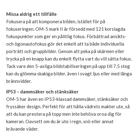
Missa aldrig ett tillfälle
Fokusera på att komponera bilden, istället för på
fokuseringen. OM-5 mark II är försedd med 121 korslagda
fokuspunkter som ger en pålitlig fokus. Förbättrad ansikts-
och ögonautofokus gör det enkelt att ta både individuella
porträtt och gruppbilder. Genom att peka på skärmen eller
trycka på en knapp kan du enkelt flytta vart du vill sätta fokus.
Tack vare den 5-axliga bildstabiliseringen på upp till 7,5 steg
kan du glömma skakiga bilder, även i svagt ljus eller med långa
brännvidder.
IP53 – dammsäker och stänksäker
OM-5 har även en IP53-klassad dammsäker, stänksäker och
fryssäker design. Perfekt för att hålla vädrets makter ute, så
att du kan prestera på topp men inte behöva oroa dig för
kameran. Oavsett om du är ute i regn, snö eller annat
krävande väder.