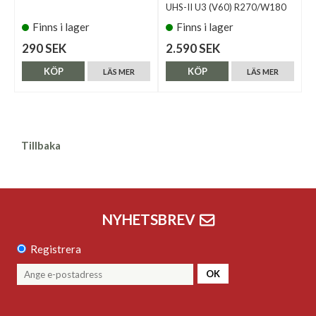
UHS-II U3 (V60) R270/W180
Finns i lager
Finns i lager
290 SEK
2.590 SEK
KÖP
KÖP
LÄS MER
LÄS MER
Tillbaka
NYHETSBREV
Registrera
OK