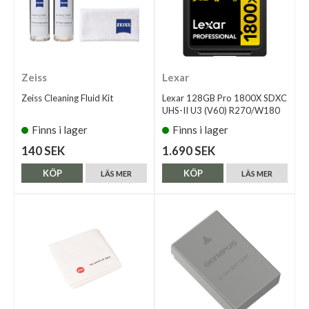
Zeiss
Lexar
Zeiss Cleaning Fluid Kit
Lexar 128GB Pro 1800X SDXC
UHS-II U3 (V60) R270/W180
Finns i lager
Finns i lager
140 SEK
1.690 SEK
KÖP
KÖP
LÄS MER
LÄS MER