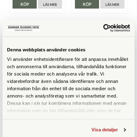
KÖP
KÖP
LÄS MER
LÄS MER
SPECIFIKATIONER
Denna webbplats använder cookies
Upplösning
20,4 megapixlar
Vi använder enhetsidentifierare för att anpassa innehållet
och annonserna till användarna, tillhandahålla funktioner
Video
Upp till C4K (4096x2160)
för sociala medier och analysera vår trafik. Vi
vidarebefordrar även sådana identifierare och annan
Sensor
17,3 x 13,0 mm Live MOS
information från din enhet till de sociala medier och
(Micro 4/3)
annons- och analysföretag som vi samarbetar med.
Objektiv
12-45mm
Dessa kan i sin tur kombinera informationen med annan
information som du har tillhandahållit eller som de har
Ljusstyrka optik
f/4,0
samlat in när du har använt deras tjänster.
Optisk bildstabilisering
5-axlig stabilisering i
Visa detaljer
kamerahuset