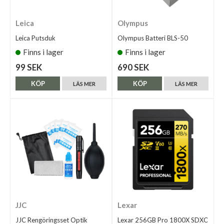
Leica
Olympus
Leica Putsduk
Olympus Batteri BLS-50
Finns i lager
Finns i lager
99 SEK
690 SEK
KÖP
KÖP
LÄS MER
LÄS MER
JJC
Lexar
JJC Rengöringsset Optik
Lexar 256GB Pro 1800X SDXC