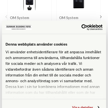
OM System
OM System
OM System LS-P5
OM System WS-883 (8GB)
Videographer Kit
Finns i lager
Finns i lager
Denna webbplats använder cookies
2.490 SEK
990 SEK
Vi använder enhetsidentifierare för att anpassa innehållet
KÖP
KÖP
LÄS MER
LÄS MER
och annonserna till användarna, tillhandahålla funktioner
för sociala medier och analysera vår trafik. Vi
vidarebefordrar även sådana identifierare och annan
information från din enhet till de sociala medier och
annons- och analysföretag som vi samarbetar med.
ANDRA KÖPTE ÄVEN
Dessa kan i sin tur kombinera informationen med annan
information som du har tillhandahållit eller som de har
samlat in när du har använt deras tjänster.
Visa detaljer