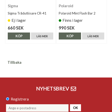
Sigma
Polaroid
Sigma Trådutlösare CR-41
Polaroid Mint Flash Bar 2
Ej i lager
Finns i lager
660 SEK
990 SEK
KÖP
KÖP
LÄS MER
LÄS MER
Tillbaka
NYHETSBREV
Registrera
OK