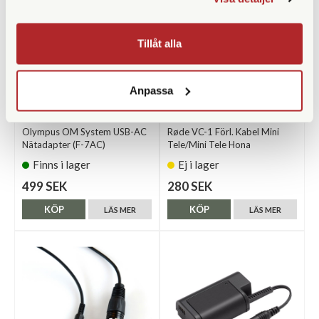
Tillåt alla
Anpassa
Olympus
Røde
Olympus OM System USB-AC
Røde VC-1 Förl. Kabel Mini
Nätadapter (F-7AC)
Tele/Mini Tele Hona
Finns i lager
Ej i lager
499 SEK
280 SEK
KÖP
KÖP
LÄS MER
LÄS MER