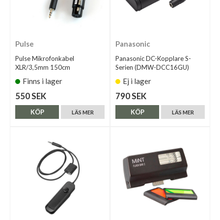
Pulse
Panasonic
Pulse Mikrofonkabel
Panasonic DC-Kopplare S-
XLR/3,5mm 150cm
Serien (DMW-DCC16GU)
Finns i lager
Ej i lager
550 SEK
790 SEK
KÖP
KÖP
LÄS MER
LÄS MER