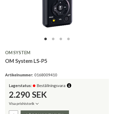
OM SYSTEM
OM System LS-P5
Artikelnummer:
0168009410
Lagerstatus:
Beställningsvara
2.290
SEK
Visa prishistorik
Lägsta pris de senaste 30 dagarna:
Pris: