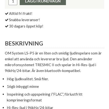
LÄGG I KUNDVAGN
Alltid fri frakt!
Snabba leveranser!
30 dagars öppet köp!
BESKRIVNING
OM System LS-P5 är en liten och smidig ljudinspelare som är
enkel att använda och levererar bra ljud. Den använder
mikrofonsystemet TRESMIC II och spelar in Hi-Res-ljud i
96kHz/24-bitar. Är även bluetooth-kompatibel.
Hög ljudkvalitet. Små filer.
16gb inbyggt minne
Inspelning och uppspelning i”FLAC”, förlustfritt
komprimeringsformat
Hi-Res-ljud i 96kHz/24-bitar