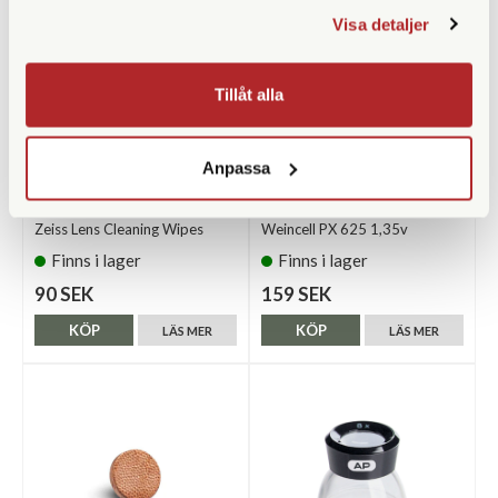
Visa detaljer
Tillåt alla
Anpassa
Zeiss
Weincell
Zeiss Lens Cleaning Wipes
Weincell PX 625 1,35v
Finns i lager
Finns i lager
90 SEK
159 SEK
KÖP
KÖP
LÄS MER
LÄS MER