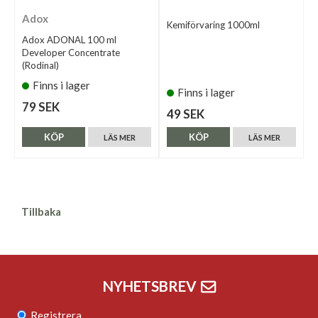
Adox
Kemiförvaring 1000ml
Adox ADONAL 100 ml
Developer Concentrate
(Rodinal)
Finns i lager
Finns i lager
79 SEK
49 SEK
KÖP
KÖP
LÄS MER
LÄS MER
Tillbaka
NYHETSBREV
Registrera