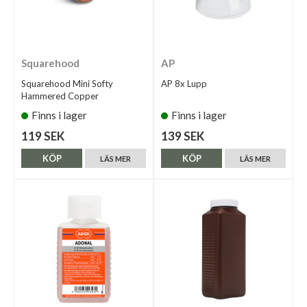
Squarehood
AP
Squarehood Mini Softy
AP 8x Lupp
Hammered Copper
Finns i lager
Finns i lager
119 SEK
139 SEK
KÖP
KÖP
LÄS MER
LÄS MER