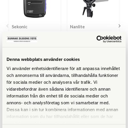
Sekonic
Nanlite
Sekonic Flashmate L-308X
Nanlite Bowens Adaptor
Ljusmätare
för Forza 60
Finns i lager
Finns i lager
Denna webbplats använder cookies
2.790 SEK
245 SEK
Vi använder enhetsidentifierare för att anpassa innehållet
KÖP
KÖP
LÄS MER
LÄS MER
och annonserna till användarna, tillhandahålla funktioner
för sociala medier och analysera vår trafik. Vi
vidarebefordrar även sådana identifierare och annan
information från din enhet till de sociala medier och
annons- och analysföretag som vi samarbetar med.
ANDRA KÖPTE ÄVEN
Dessa kan i sin tur kombinera informationen med annan
information som du har tillhandahållit eller som de har
samlat in när du har använt deras tjänster.