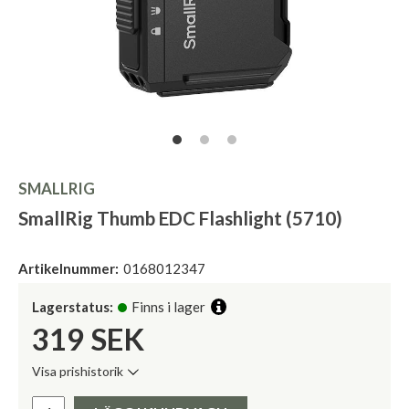
SMALLRIG
SmallRig Thumb EDC Flashlight (5710)
Artikelnummer:
0168012347
Lagerstatus:
Finns i lager
319
SEK
Visa prishistorik
Lägsta pris de senaste 30 dagarna:
Pris: