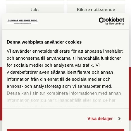
Jakt
Kikare nattseende
Resor & Safari
Skytte
Utsikt
Vandring
Denna webbplats använder cookies
Vi använder enhetsidentifierare för att anpassa innehållet
och annonserna till användarna, tillhandahålla funktioner
för sociala medier och analysera vår trafik. Vi
vidarebefordrar även sådana identifierare och annan
NYHETSBREV
information från din enhet till de sociala medier och
annons- och analysföretag som vi samarbetar med.
Registrera
Dessa kan i sin tur kombinera informationen med annan
information som du har tillhandahållit eller som de har
OK
samlat in när du har använt deras tjänster.
Visa detaljer