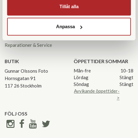
KUNDSERVICE
KONTAKTA OSS
Tillåt alla
Kontakta oss
08 55 60 60 50
Köpvillkor
info@gofoto.se
Anpassa
Returinstruktioner
Att välja kikare
Org.nr: 556213-0137
Reparationer & Service
BUTIK
ÖPPETTIDER SOMMAR
Mån-fre
10-18
Gunnar Olssons Foto
Lördag
Stängt
Hornsgatan 91
Söndag
Stängt
117 26 Stockholm
Avvikande öppettider-
>
FÖLJ OSS