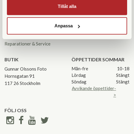
KUNDSERVICE
KONTAKTA OSS
Tillåt alla
Kontakta oss
08 55 60 60 50
Köpvillkor
info@gofoto.se
Anpassa
Returinstruktioner
Att välja kikare
Org.nr: 556213-0137
Reparationer & Service
BUTIK
ÖPPETTIDER SOMMAR
Mån-fre
10-18
Gunnar Olssons Foto
Lördag
Stängt
Hornsgatan 91
Söndag
Stängt
117 26 Stockholm
Avvikande öppettider-
>
FÖLJ OSS