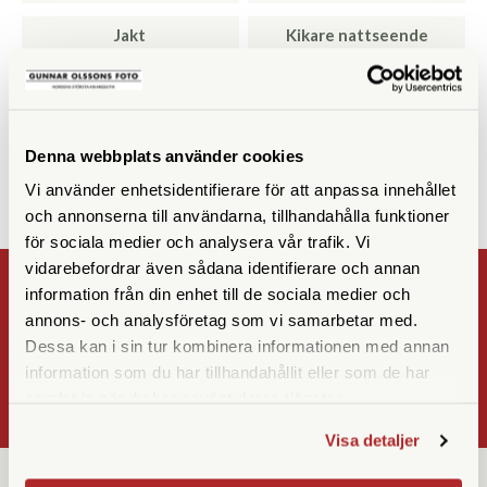
Jakt
Kikare nattseende
Resor & Safari
Skytte
Utsikt
Vandring
Denna webbplats använder cookies
Vi använder enhetsidentifierare för att anpassa innehållet
och annonserna till användarna, tillhandahålla funktioner
för sociala medier och analysera vår trafik. Vi
vidarebefordrar även sådana identifierare och annan
NYHETSBREV
information från din enhet till de sociala medier och
annons- och analysföretag som vi samarbetar med.
Registrera
Dessa kan i sin tur kombinera informationen med annan
information som du har tillhandahållit eller som de har
OK
samlat in när du har använt deras tjänster.
Visa detaljer