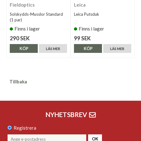
Fieldoptics
Leica
Solskydds-Musslor Standard
Leica Putsduk
(1 par)
Finns i lager
Finns i lager
290 SEK
99 SEK
KÖP
KÖP
LÄS MER
LÄS MER
Tillbaka
NYHETSBREV
Registrera
OK