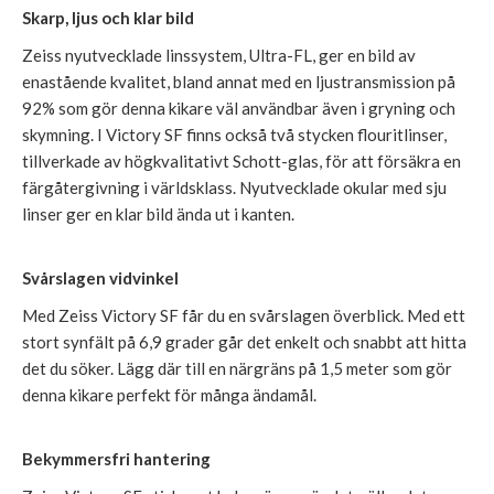
Skarp, ljus och klar bild
Zeiss nyutvecklade linssystem, Ultra-FL, ger en bild av
enastående kvalitet, bland annat med en ljustransmission på
92% som gör denna kikare väl användbar även i gryning och
skymning. I Victory SF finns också två stycken flouritlinser,
tillverkade av högkvalitativt Schott-glas, för att försäkra en
färgåtergivning i världsklass. Nyutvecklade okular med sju
linser ger en klar bild ända ut i kanten.
Svårslagen vidvinkel
Med Zeiss Victory SF får du en svårslagen överblick. Med ett
stort synfält på 6,9 grader går det enkelt och snabbt att hitta
det du söker. Lägg där till en närgräns på 1,5 meter som gör
denna kikare perfekt för många ändamål.
Bekymmersfri hantering