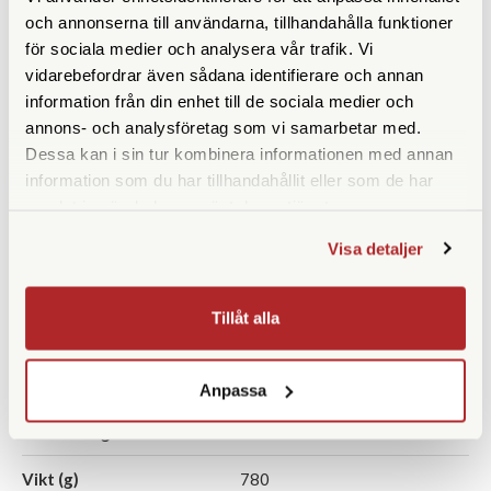
Utträdespupill (mm)
4,2
och annonserna till användarna, tillhandahålla funktioner
för sociala medier och analysera vår trafik. Vi
Synfält (º)
6,9
vidarebefordrar även sådana identifierare och annan
Synfält på 1000 m
120
information från din enhet till de sociala medier och
annons- och analysföretag som vi samarbetar med.
Närgräns (m)
1,5
Dessa kan i sin tur kombinera informationen med annan
information som du har tillhandahållit eller som de har
Vattentät
Ja
samlat in när du har använt deras tjänster.
Fokuseringstyp
Centrumfokus
Visa detaljer
Prismatyp
Schmidt-Pechan
takkantsprisma
Tillåt alla
Ögonavstånd/Eye relief
18
(mm)
Anpassa
Vridbara ögonmusslor
Ja
Vikt (g)
780