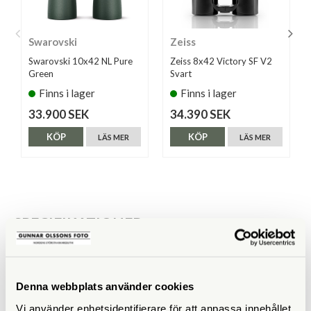
Swarovski
Zeiss
Swarovski 10x42 NL Pure
Zeiss 8x42 Victory SF V2
Green
Svart
Finns i lager
Finns i lager
33.900 SEK
34.390 SEK
KÖP
KÖP
LÄS MER
LÄS MER
SPECIFIKATIONER
Förstoring
10
Frontlinsdiameter (mm)
42
Denna webbplats använder cookies
Vi använder enhetsidentifierare för att anpassa innehållet