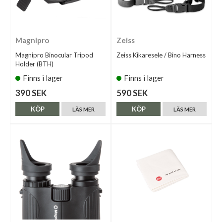
Magnipro
Zeiss
Magnipro Binocular Tripod
Zeiss Kikaresele / Bino Harness
Holder (BTH)
Finns i lager
Finns i lager
390 SEK
590 SEK
KÖP
KÖP
LÄS MER
LÄS MER