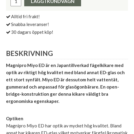
LÄGG I KUNDVAGN
Alltid fri frakt!
Snabba leveranser!
30 dagars öppet köp!
BESKRIVNING
Magnipro Miyo ED är en Japantillverkad fågelkikare med
optik av riktigt hög kvalitet med bland annat ED-glas och
ett stort synfält. Miyo ED är dessutom helt vattentät,
gummerad och anpassad för glasögonbärare. En open-
bridge-konstruktion ger denna kikare väldigt bra
ergonomiska egenskaper.
Optiken
Magnipro Miyo ED har optik av mycket hög kvalitet. Bland
annat har kikaren ED-glas vilket motverkar färgfel (kromatisk