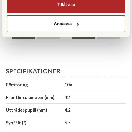
Magnipro 10x42 DCF ED
Leica 10x42 Noctivid
Tillåt alla
(40385)
Finns i lager
Finns i lager
Anpassa
5.400 SEK
30.990 SEK
KÖP
KÖP
LÄS MER
LÄS MER
SPECIFIKATIONER
Förstoring
10x
Frontlinsdiameter (mm)
42
Utträdespupill (mm)
4,2
Synfält (º)
6,5