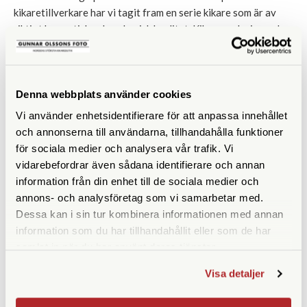
kikaretillverkare har vi tagit fram en serie kikare som är av
riktigt bra optisk och mekanisk kvalitet. Kikarnas design och
specifikationer bestäms av oss här på Hornsgatan och
tillverkas sedan av Kamakura Koki LTD, Japans största
tillverkare av kikare.
Denna webbplats använder cookies
Vi använder enhetsidentifierare för att anpassa innehållet
och annonserna till användarna, tillhandahålla funktioner
LIKNANDE PRODUKTER
för sociala medier och analysera vår trafik. Vi
vidarebefordrar även sådana identifierare och annan
information från din enhet till de sociala medier och
annons- och analysföretag som vi samarbetar med.
Dessa kan i sin tur kombinera informationen med annan
information som du har tillhandahållit eller som de har
samlat in när du har använt deras tjänster.
Visa detaljer
Magnipro
Leica