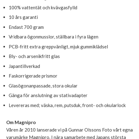
100% vattentät och kvävgasfylld
10 års garanti
Endast 700 gram
Vridbara ögonmusslor, ställbara i fyra lägen
PCB-fritt extra greppvänligt, mjuk gummiklädsel
Bly- och arsenikfritt glas
Japantillverkad
Faskorrigerade prismor
Glasögonanpassade, stora okular
Gänga för anslutning av stativadapter
Levereras med; väska, rem, putsduk, front- och okularlock
Om Magnipro
Våren år 2010 lanserade vi på Gunnar Olssons Foto vårt egna
varumärke Magnipro. I nära samarbete med Japans största