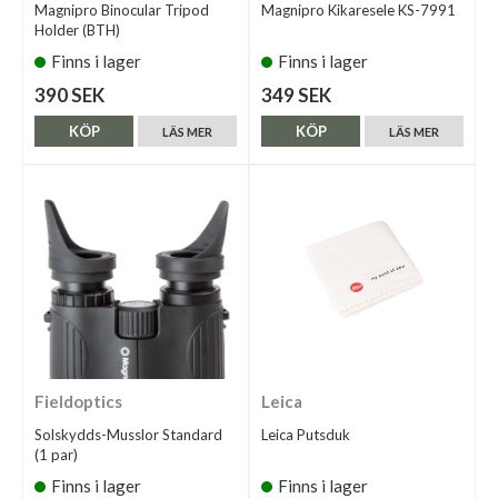
Magnipro Binocular Tripod
Magnipro Kikaresele KS-7991
Holder (BTH)
Finns i lager
Finns i lager
390 SEK
349 SEK
KÖP
KÖP
LÄS MER
LÄS MER
Fieldoptics
Leica
Solskydds-Musslor Standard
Leica Putsduk
(1 par)
Finns i lager
Finns i lager