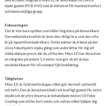
mjukt gummi (PCB-fritt) som är mönstrat för maximal komfort
och bästa möjliga grepp.
Fokuseringen
Det är inte bara optiken som håller hög klass på denna kikare.
Den mekaniska kvalitén är även den riktigt bra, som den ofta
är på Japantillverkade kikare. Detta märker du främst på det
stora fokushjulets mjuka gång som underlättar för dig att
ställa skärpan precis där du vill ha den. Miyo ED har dessutom
en närgräns på endast 1,5 meter som gör så att du kan
använda kikaren för till exempel fjärilsskådning.
Tåligheten
Miyo ED är fylld med kvävgas vilket gör den helt vattentät
och imfri. Den är dessutom klädd i ett kraftigt gummi för extra
skydd och de yttre linserna är behandlade med en Oil Fobic
Coating som stöter bort smuts och vatten vilket hjälper dig