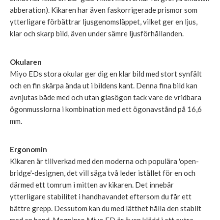
abberation). Kikaren har även faskorrigerade prismor som
ytterligare förbättrar ljusgenomsläppet, vilket ger en ljus,
klar och skarp bild, även under sämre ljusförhållanden.
Okularen
Miyo EDs stora okular ger dig en klar bild med stort synfält
och en fin skärpa ända ut i bildens kant. Denna fina bild kan
avnjutas både med och utan glasögon tack vare de vridbara
ögonmusslorna i kombination med ett ögonavstånd på 16,6
mm.
Ergonomin
Kikaren är tillverkad med den moderna och populära 'open-
bridge'-designen, det vill säga två leder istället för en och
därmed ett tomrum i mitten av kikaren. Det innebär
ytterligare stabilitet i handhavandet eftersom du får ett
bättre grepp. Dessutom kan du med lätthet hålla den stabilt
med en hand. Magnipro Miyo ED är även klädd i ett extra