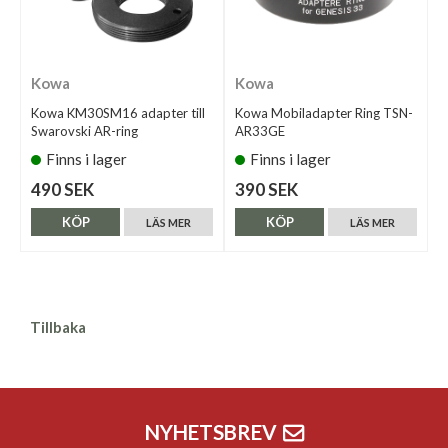
Kowa
Kowa
Kowa KM30SM16 adapter till
Kowa Mobiladapter Ring TSN-
Swarovski AR-ring
AR33GE
Finns i lager
Finns i lager
490 SEK
390 SEK
KÖP
KÖP
LÄS MER
LÄS MER
Tillbaka
NYHETSBREV