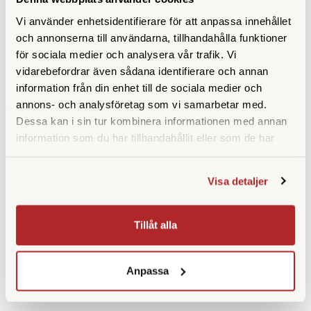
Kowa Mobiladapter iPhone
Kowa Mobiladapter iPhone
Vi använder enhetsidentifierare för att anpassa innehållet
13 Pro Max (TSN-IP13
12 (TSN-IP12 RP)
och annonserna till användarna, tillhandahålla funktioner
PRO MAX RP)
för sociala medier och analysera vår trafik. Vi
Tillfälligt slut
Finns i lager
vidarebefordrar även sådana identifierare och annan
1.490 SEK
1.390 SEK
information från din enhet till de sociala medier och
KÖP
KÖP
annons- och analysföretag som vi samarbetar med.
LÄS MER
LÄS MER
Dessa kan i sin tur kombinera informationen med annan
information som du har tillhandahållit eller som de har
samlat in när du har använt deras tjänster.
Visa detaljer
SPECIFIKATIONER
Tillåt alla
Anpassa
ANDRA KÖPTE ÄVEN