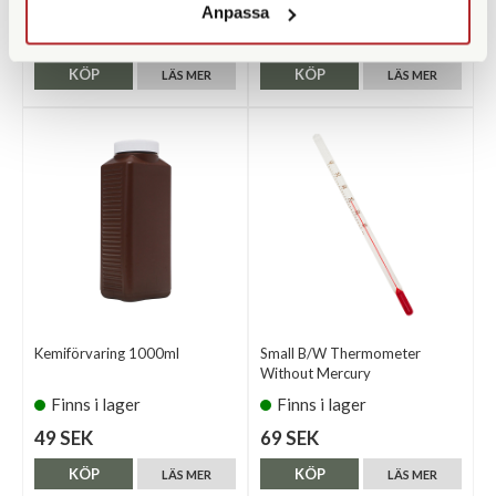
Finns i lager
Finns i lager
Anpassa
159 SEK
79 SEK
KÖP
KÖP
LÄS MER
LÄS MER
Kemiförvaring 1000ml
Small B/W Thermometer
Without Mercury
Finns i lager
Finns i lager
49 SEK
69 SEK
KÖP
KÖP
LÄS MER
LÄS MER