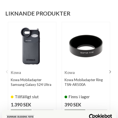
LIKNANDE PRODUKTER
Kowa
Kowa
Kowa Mobiladapter
Kowa Mobiladapter Ring
Samsung Galaxy S24 Ultra
TSN-AR500A
Tillfälligt slut
Finns i lager
1.390 SEK
390 SEK
KÖP
KÖP
LÄS MER
LÄS MER