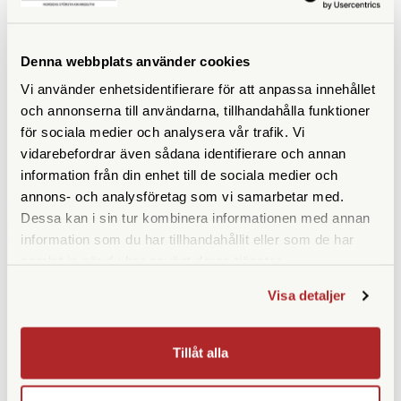
Denna webbplats använder cookies
Vi använder enhetsidentifierare för att anpassa innehållet
ANDRA KÖPTE ÄVEN
och annonserna till användarna, tillhandahålla funktioner
för sociala medier och analysera vår trafik. Vi
vidarebefordrar även sådana identifierare och annan
information från din enhet till de sociala medier och
annons- och analysföretag som vi samarbetar med.
Dessa kan i sin tur kombinera informationen med annan
information som du har tillhandahållit eller som de har
samlat in när du har använt deras tjänster.
Visa detaljer
Weincell
Adox
Weincell PX 625 1,35v
Adox ADONAL 100 ml
Tillåt alla
Developer Concentrate
(Rodinal)