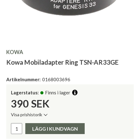
KOWA
Kowa Mobiladapter Ring TSN-AR33GE
Artikelnummer:
0168003696
Lagerstatus:
Finns i lager
390
SEK
Visa prishistorik
Lägsta pris de senaste 30 dagarna:
Pris:
LÄGG I KUNDVAGN