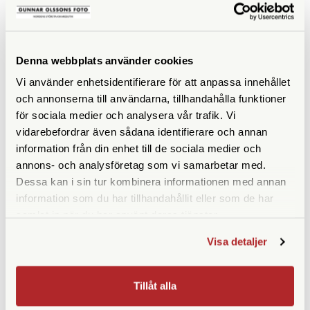
KÖP
KÖP
LÄS MER
LÄS MER
Denna webbplats använder cookies
Vi använder enhetsidentifierare för att anpassa innehållet
och annonserna till användarna, tillhandahålla funktioner
ANDRA KÖPTE ÄVEN
för sociala medier och analysera vår trafik. Vi
vidarebefordrar även sådana identifierare och annan
information från din enhet till de sociala medier och
annons- och analysföretag som vi samarbetar med.
Dessa kan i sin tur kombinera informationen med annan
information som du har tillhandahållit eller som de har
samlat in när du har använt deras tjänster.
Visa detaljer
SmallRig
AP
Tillåt alla
SmallRig Gängadapter
AP Mesuring Cylinder 1000ml
hane/hane 1/4" (828)