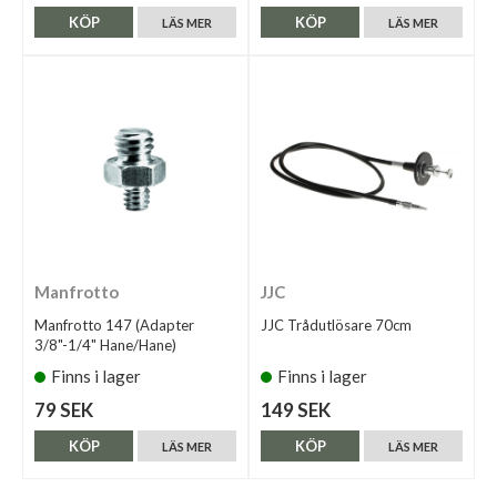
KÖP
KÖP
LÄS MER
LÄS MER
Manfrotto
JJC
Manfrotto 147 (Adapter
JJC Trådutlösare 70cm
3/8"-1/4" Hane/Hane)
Finns i lager
Finns i lager
79 SEK
149 SEK
KÖP
KÖP
LÄS MER
LÄS MER