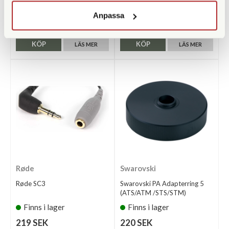
Finns i lager
Finns i lager
Anpassa
99 SEK
159 SEK
KÖP
KÖP
LÄS MER
LÄS MER
Røde
Swarovski
Røde SC3
Swarovski PA Adapterring 5
(ATS/ATM /STS/STM)
Finns i lager
Finns i lager
219 SEK
220 SEK