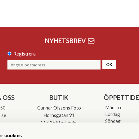
NYHETSBREV
Registrera
OK
 OSS
BUTIK
ÖPPETTID
Mån-fre
 50
Gunnar Olssons Foto
Lördag
.se
Hornsgatan 91
Söndag
117 26 Stockholm
Avvikande öpp
3-0137
r cookies