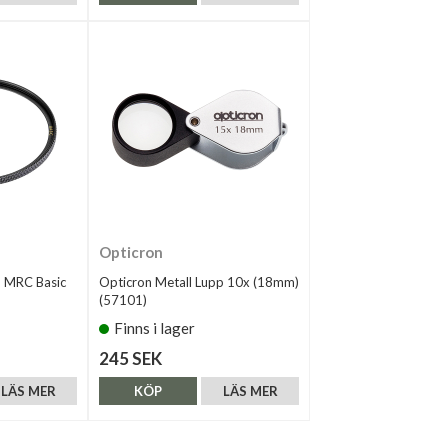
Opticron
 MRC Basic
Opticron Metall Lupp 10x (18mm)
(57101)
Finns i lager
245 SEK
LÄS MER
KÖP
LÄS MER