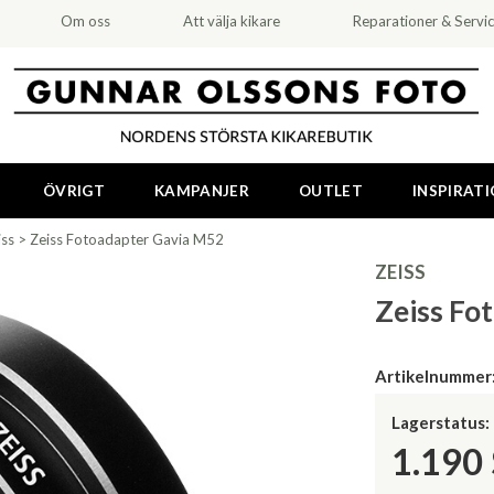
Om oss
Att välja kikare
Reparationer & Servi
ÖVRIGT
KAMPANJER
OUTLET
INSPIRAT
iss
>
Zeiss Fotoadapter Gavia M52
ZEISS
Zeiss Fo
Artikelnummer
Lagerstatus:
1.190