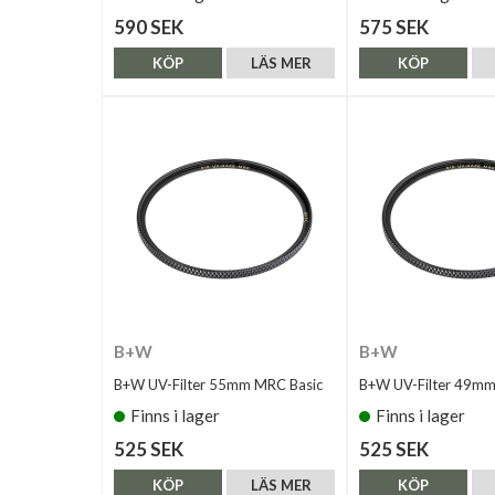
590 SEK
575 SEK
KÖP
LÄS MER
KÖP
B+W
B+W
B+W UV-Filter 55mm MRC Basic
B+W UV-Filter 49mm
Finns i lager
Finns i lager
525 SEK
525 SEK
KÖP
LÄS MER
KÖP