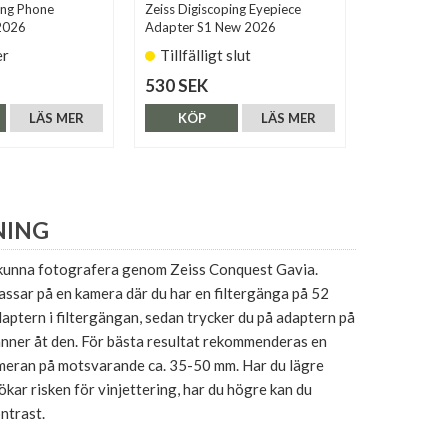
ing Phone
Zeiss Digiscoping Eyepiece
Zeiss Digis
2026
Adapter S1 New 2026
Adapter S2
er
Tillfälligt slut
Finns i 
530 SEK
530 SEK
LÄS MER
KÖP
LÄS MER
KÖP
NING
 kunna fotografera genom Zeiss Conquest Gavia.
ssar på en kamera där du har en filtergänga på 52
ptern i filtergängan, sedan trycker du på adaptern på
änner åt den. För bästa resultat rekommenderas en
meran på motsvarande ca. 35-50 mm. Har du lägre
ökar risken för vinjettering, har du högre kan du
ontrast.