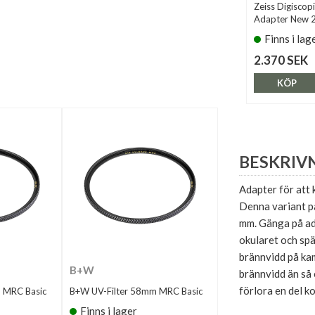
Zeiss Digiscop
Adapter New 
Finns i lag
2.370 SEK
KÖP
BESKRIV
Adapter för att
Denna variant pa
mm. Gänga på ada
okularet och sp
brännvidd på ka
B+W
brännvidd än så 
förlora en del k
 MRC Basic
B+W UV-Filter 58mm MRC Basic
Finns i lager