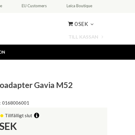
ce
EU Customers
Leica Boutique
0 SEK
TILL KASSAN
ION
toadapter Gavia M52
:
0168006001
Tillfälligt slut
SEK