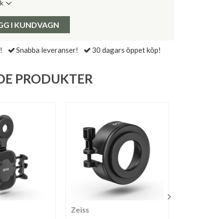
ik
de senaste 30 dagarna:
Pris:
GG I KUNDVAGN
!
Snabba leveranser!
30 dagars öppet köp!
DE PRODUKTER
Zeiss
Zeiss