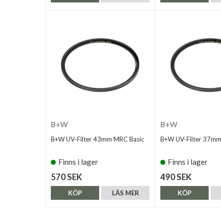
B+W
B+W
B+W UV-Filter 43mm MRC Basic
B+W UV-Filter 37mm
Finns i lager
Finns i lager
570 SEK
490 SEK
KÖP
LÄS MER
KÖP