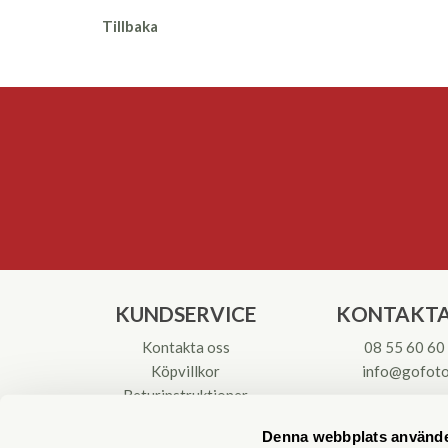
Tillbaka
KUNDSERVICE
KONTAKTA
Kontakta oss
08 55 60 60
Köpvillkor
info@gofoto
Returinstruktioner
Att välja kikare
Org.nr: 55621
Denna webbplats använde
Reparationer & Service