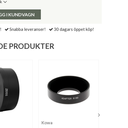
ik
de senaste 30 dagarna:
Pris:
GG I KUNDVAGN
!
Snabba leveranser!
30 dagars öppet köp!
DE PRODUKTER
Kowa
Kowa