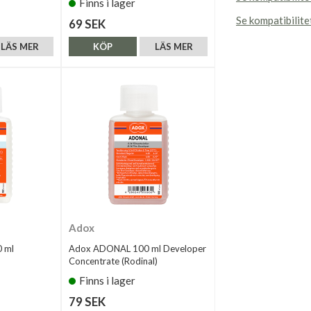
Finns i lager
Se kompatibilit
69 SEK
LÄS MER
KÖP
LÄS MER
Adox
 ml
Adox ADONAL 100 ml Developer
Concentrate (Rodinal)
Finns i lager
79 SEK