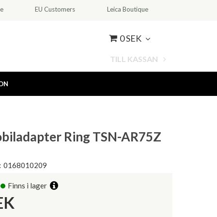
ce
EU Customers
Leica Boutique
0 SEK
TILL KASSAN
ION
biladapter Ring TSN-AR75Z
:
0168010209
Finns i lager
EK