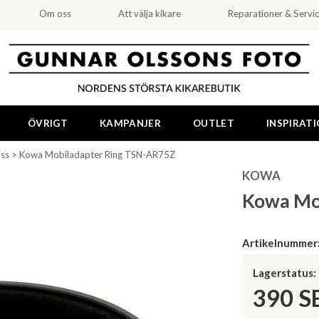
Om oss
Att välja kikare
Reparationer & Servi
ÖVRIGT
KAMPANJER
OUTLET
INSPIRAT
iss
>
Kowa Mobiladapter Ring TSN-AR75Z
KOWA
Kowa Mo
Artikelnummer
Lagerstatus:
390
S