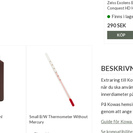
Zeiss Exolens 
Conquest HD 
Finns i lag
290 SEK
KÖP
BESKRIV
Extraring till 
när du ska anvä
innerdiameter p
På Kowas hemsid
genom att ange 
ml
Small B/W Thermometer Without
Guide för Kowa 
Mercury
Se kompatibilit