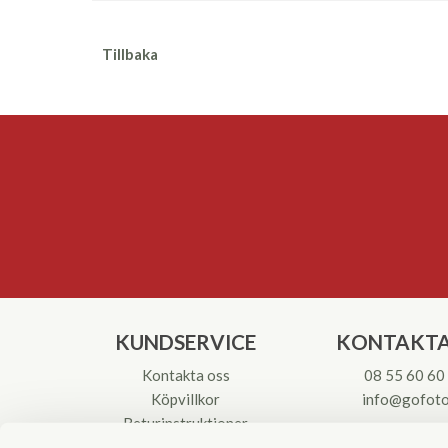
Tillbaka
KUNDSERVICE
KONTAKTA
Kontakta oss
08 55 60 60
Köpvillkor
info@gofoto
Returinstruktioner
Att välja kikare
Org.nr: 55621