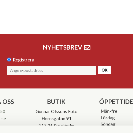
NYHETSBREV
Registrera
OK
 OSS
BUTIK
ÖPPETTID
Mån-fre
 50
Gunnar Olssons Foto
Lördag
.se
Hornsgatan 91
Söndag
117 26 Stockholm
Avvikande öpp
3-0137