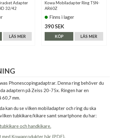
Bracket Adapter
Kowa Mobiladapter Ring TSN-
Kowa KM30Z
HD 32/42
AR60Z
Zeiss Exolen
er
Finns i lager
Finns i 
390 SEK
490 SEK
LÄS MER
KÖP
LÄS MER
KÖP
NING
Kowas Phonescopingadaptrar. Denna ring behöver du
nda adaptern på Zeiss 20-75x. Ringen har en
å 60,7 mm.
a kan du se vilken mobiladapter och ring du ska
vilken tubkikare/kikare samt smartphone du har:
tubkikare och handkikare.
et med Kowaprodukter här (PDF)
.