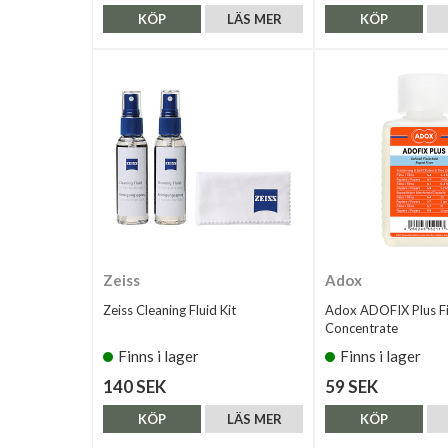
KÖP
LÄS MER
KÖP
Zeiss
Adox
Zeiss Cleaning Fluid Kit
Adox ADOFIX Plus Fi
Concentrate
Finns i lager
Finns i lager
140 SEK
59 SEK
KÖP
LÄS MER
KÖP