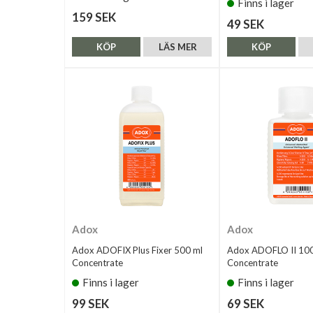
Finns i lager
159 SEK
49 SEK
KÖP
LÄS MER
KÖP
Adox
Adox
Adox ADOFIX Plus Fixer 500 ml
Adox ADOFLO II 100
Concentrate
Concentrate
Finns i lager
Finns i lager
99 SEK
69 SEK