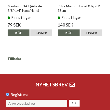
Manfrotto 147 (Adapter
Pulse Mikrofonkabel XLR/XLR
3/8"-1/4" Hane/Hane)
38cm
Finns i lager
Finns i lager
79 SEK
140 SEK
KÖP
KÖP
LÄS MER
LÄS MER
Tillbaka
NYHETSBREV
Registrera
OK