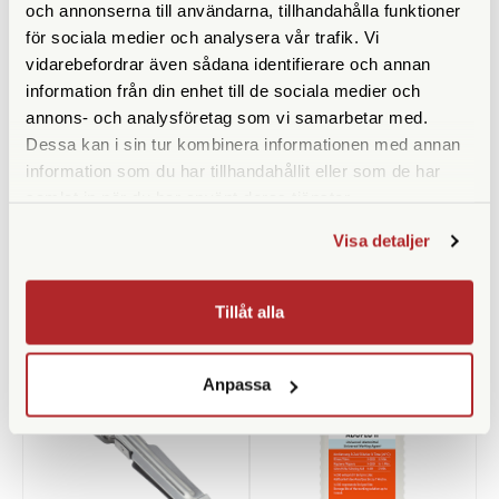
och annonserna till användarna, tillhandahålla funktioner
för sociala medier och analysera vår trafik. Vi
vidarebefordrar även sådana identifierare och annan
information från din enhet till de sociala medier och
annons- och analysföretag som vi samarbetar med.
Adox
Adox
Dessa kan i sin tur kombinera informationen med annan
Adox ADOFIX Plus Fixer 100
Adox ADONAL 100 ml
information som du har tillhandahållit eller som de har
ml Concentrate
Developer Concentrate
(Rodinal)
samlat in när du har använt deras tjänster.
Finns i lager
Finns i lager
Visa detaljer
59 SEK
79 SEK
KÖP
KÖP
LÄS MER
LÄS MER
Tillåt alla
Anpassa