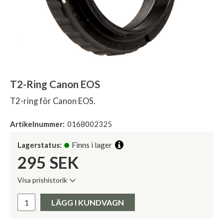
T2-Ring Canon EOS
T2-ring för Canon EOS.
Artikelnummer:
0168002325
Lagerstatus:
Finns i lager
295
SEK
Visa prishistorik
Lägsta pris de senaste 30 dagarna:
Pris:
LÄGG I KUNDVAGN