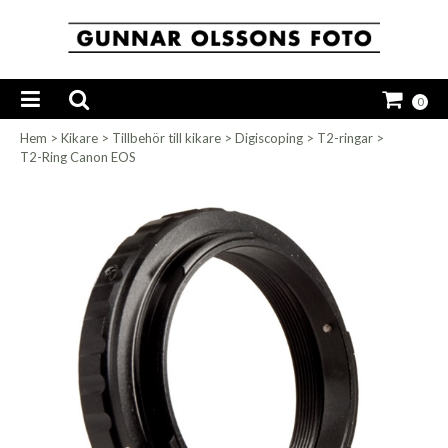
0
Hem
>
Kikare
>
Tillbehör till kikare
>
Digiscoping
>
T2-ringar
>
T2-Ring Canon EOS