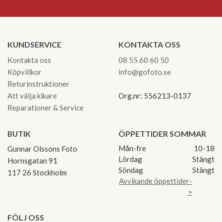
KUNDSERVICE
KONTAKTA OSS
Kontakta oss
08 55 60 60 50
Köpvillkor
info@gofoto.se
Returinstruktioner
Att välja kikare
Org.nr: 556213-0137
Reparationer & Service
BUTIK
ÖPPETTIDER SOMMAR
Mån-fre
10-18
Gunnar Olssons Foto
Lördag
Stängt
Hornsgatan 91
Söndag
Stängt
117 26 Stockholm
Avvikande öppettider-
>
FÖLJ OSS