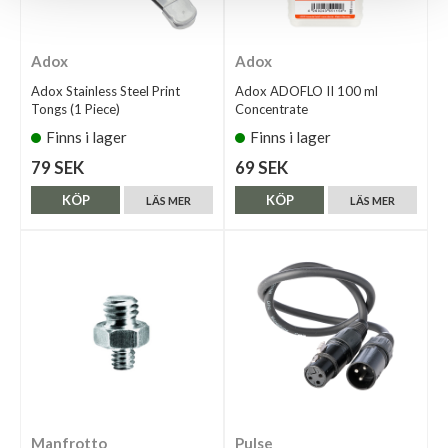
Adox
Adox
Adox Stainless Steel Print
Adox ADOFLO II 100 ml
Tongs (1 Piece)
Concentrate
Finns i lager
Finns i lager
79 SEK
69 SEK
KÖP
KÖP
LÄS MER
LÄS MER
Manfrotto
Pulse