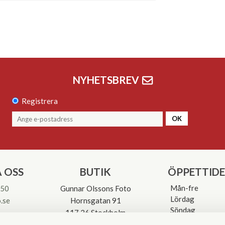
NYHETSBREV
Registrera
OK
 OSS
BUTIK
ÖPPETTID
Mån-fre
 50
Gunnar Olssons Foto
Lördag
.se
Hornsgatan 91
Söndag
117 26 Stockholm
Avvikande öpp
3-0137