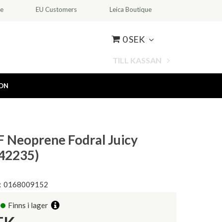
ce
EU Customers
Leica Boutique
0 SEK
TILL KASSAN
ION
F Neoprene Fodral Juicy
42235)
:
0168009152
Finns i lager