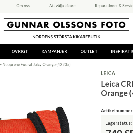
Om oss
Att välja kikare
Reparationer & Servi
ÖVRIGT
KAMPANJER
OUTLET
INSPIRAT
RF Neoprene Fodral Juicy Orange (42235)
LEICA
Leica CR
Orange (
Artikelnummer
Lagerstatus: