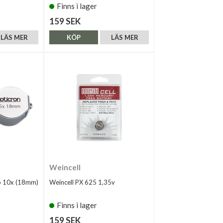
Finns i lager
159 SEK
LÄS MER
KÖP
LÄS MER
Weincell
p 10x (18mm)
Weincell PX 625 1,35v
Finns i lager
159 SEK