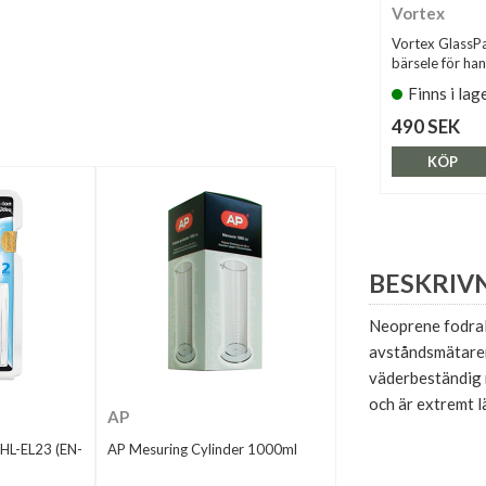
Vortex
Vortex GlassP
bärsele för ha
Finns i lag
490 SEK
KÖP
BESKRIV
Neoprene fodral
avståndsmätaren 
väderbeständig n
och är extremt lä
AP
 HL-EL23 (EN-
AP Mesuring Cylinder 1000ml