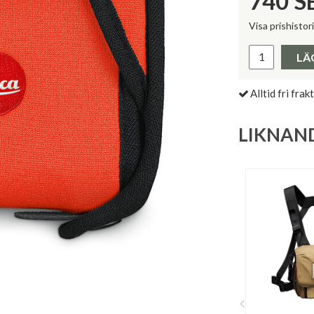
740
S
Visa prishistor
Lägsta pris 
LÄ
Alltid fri frakt
LIKNAN