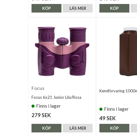
KÖP
LÄS MER
KÖP
Focus
Kemiförvaring 1000
Focus 6x21 Junior Lila/Rosa
Finns i lager
Finns i lager
279 SEK
49 SEK
KÖP
LÄS MER
KÖP