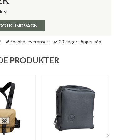
EK
ik
de senaste 30 dagarna:
Pris:
GG I KUNDVAGN
!
Snabba leveranser!
30 dagars öppet köp!
DE PRODUKTER