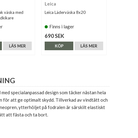
Leica
Vortex
ak väska med
Leica Läderväska 8x20
Vortex Glas
ndkikare
bärsele för
er
Finns i lager
Finns i 
690 SEK
1.090 SE
LÄS MER
KÖP
LÄS MER
KÖP
NING
 med specialanpassad design som täcker nästan hela
för att ge optimalt skydd. Tillverkad av vindtätt och
eopren, ytterhöljet på fodralen är särskilt elastiskt
tt att fästa och ta bort.