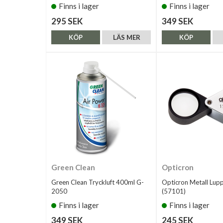
Finns i lager
Finns i lager
295 SEK
349 SEK
KÖP
LÄS MER
KÖP
Green Clean
Opticron
Green Clean Tryckluft 400ml G-
Opticron Metall Lup
2050
(57101)
Finns i lager
Finns i lager
349 SEK
245 SEK