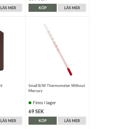
LÄS MER
KÖP
LÄS MER
ml
Small B/W Thermometer Without
Mercury
Finns i lager
69 SEK
LÄS MER
KÖP
LÄS MER