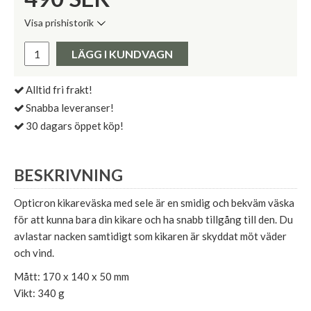
Visa prishistorik
Lägsta pris de senaste 30 dagarna:
Pris:
LÄGG I KUNDVAGN
Alltid fri frakt!
Snabba leveranser!
30 dagars öppet köp!
BESKRIVNING
Opticron kikareväska med sele är en smidig och bekväm väska
för att kunna bara din kikare och ha snabb tillgång till den. Du
avlastar nacken samtidigt som kikaren är skyddat möt väder
och vind.
Mått: 170 x 140 x 50 mm
Vikt: 340 g