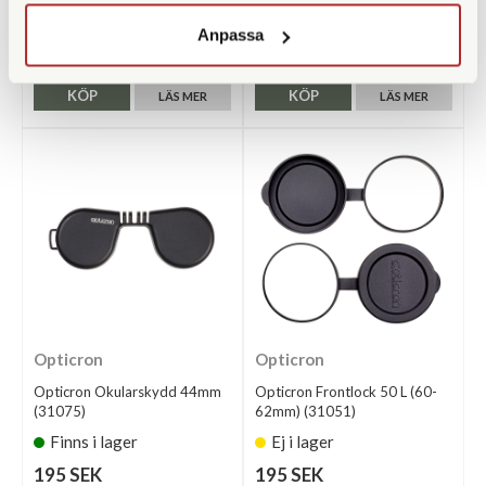
Finns i lager
Finns i lager
Anpassa
195 SEK
195 SEK
KÖP
KÖP
LÄS MER
LÄS MER
Opticron
Opticron
Opticron Okularskydd 44mm
Opticron Frontlock 50 L (60-
(31075)
62mm) (31051)
Finns i lager
Ej i lager
195 SEK
195 SEK