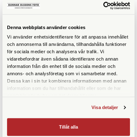
KÖP
KÖP
LÄS MER
LÄS MER
Denna webbplats använder cookies
Vi använder enhetsidentifierare för att anpassa innehållet
och annonserna till användarna, tillhandahålla funktioner
ANDRA KÖPTE ÄVEN
för sociala medier och analysera vår trafik. Vi
vidarebefordrar även sådana identifierare och annan
information från din enhet till de sociala medier och
annons- och analysföretag som vi samarbetar med.
Dessa kan i sin tur kombinera informationen med annan
information som du har tillhandahållit eller som de har
samlat in när du har använt deras tjänster.
Visa detaljer
Opticron
Opticron
Tillåt alla
Opticron Okularskydd 37mm
Opticron Frontlock 32 L (44-
(31025)
46mm) (31058)