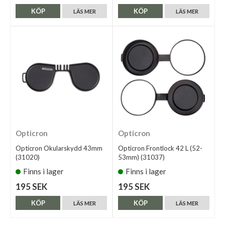
KÖP
KÖP
LÄS MER
LÄS MER
Opticron
Opticron
Opticron Okularskydd 43mm
Opticron Frontlock 42 L (52-
(31020)
53mm) (31037)
Finns i lager
Finns i lager
195 SEK
195 SEK
KÖP
KÖP
LÄS MER
LÄS MER