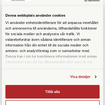
KÖP
KÖP
LÄS MER
LÄS MER
Denna webbplats använder cookies
Vi använder enhetsidentifierare för att anpassa innehållet
och annonserna till användarna, tillhandahålla funktioner
för sociala medier och analysera vår trafik. Vi
ANDRA KÖPTE ÄVEN
vidarebefordrar även sådana identifierare och annan
information från din enhet till de sociala medier och
annons- och analysföretag som vi samarbetar med.
Dessa kan i sin tur kombinera informationen med annan
information som du har tillhandahållit eller som de har
samlat in när du har använt deras tjänster.
Visa detaljer
Tillåt alla
Opticron
Adox
Opticron Neoprenrem Mono
Adox Stainless Steel Print