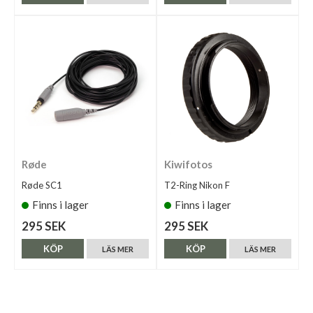
Røde
Kiwifotos
Røde SC1
T2-Ring Nikon F
Finns i lager
Finns i lager
295 SEK
295 SEK
KÖP
KÖP
LÄS MER
LÄS MER