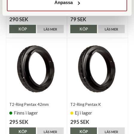
14mm (29009)
Tongs (1 Piece)
Anpassa
Finns i lager
Finns i lager
290 SEK
79 SEK
KÖP
KÖP
LÄS MER
LÄS MER
T2-Ring Pentax 42mm
T2-Ring Pentax K
Finns i lager
Ej i lager
295 SEK
295 SEK
KÖP
KÖP
LÄS MER
LÄS MER