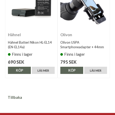
Hähnel
Olivon
Hähnel Batteri Nikon HL-EL14
Olivon USPA
(EN-EL14a)
Smartphoneadapter + 44mm
Finns i lager
Finns i lager
690 SEK
795 SEK
KÖP
KÖP
LÄS MER
LÄS MER
Tillbaka