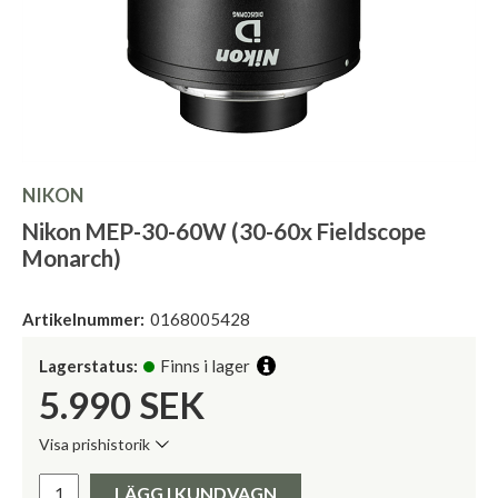
NIKON
Nikon MEP-30-60W (30-60x Fieldscope
Monarch)
Artikelnummer:
0168005428
Lagerstatus:
Finns i lager
5.990
SEK
Visa prishistorik
Lägsta pris de senaste 30 dagarna:
Pris:
LÄGG I KUNDVAGN