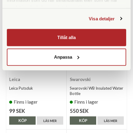
ANDRA KÖPTE ÄVEN
samlat in när du har använt deras tjänster.
Visa detaljer
Tillåt alla
Anpassa
Leica
Swarovski
Leica Putsduk
Swarovski WB Insulated Water
Bottle
Finns i lager
Finns i lager
99 SEK
550 SEK
KÖP
KÖP
LÄS MER
LÄS MER