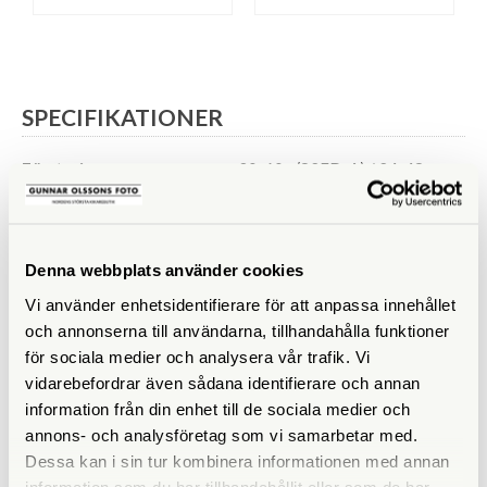
SPECIFIKATIONER
Förstoring
30-60x (82ED-A) / 24-48x
(60ED-A)
Synfält (º)
2,0–1,2 (82ED-A) / 2,5–1,5
(60ED-A)
Denna webbplats använder cookies
Vi använder enhetsidentifierare för att anpassa innehållet
Vikt (g)
400
och annonserna till användarna, tillhandahålla funktioner
Mått (mm)
92 x 62
för sociala medier och analysera vår trafik. Vi
vidarebefordrar även sådana identifierare och annan
information från din enhet till de sociala medier och
annons- och analysföretag som vi samarbetar med.
Dessa kan i sin tur kombinera informationen med annan
information som du har tillhandahållit eller som de har