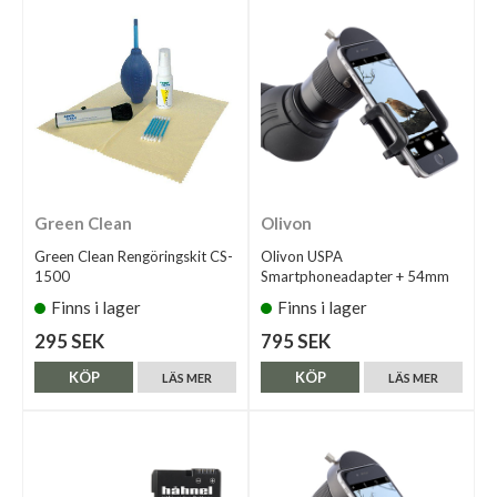
Green Clean
Olivon
Green Clean Rengöringskit CS-
Olivon USPA
1500
Smartphoneadapter + 54mm
Finns i lager
Finns i lager
295 SEK
795 SEK
KÖP
KÖP
LÄS MER
LÄS MER