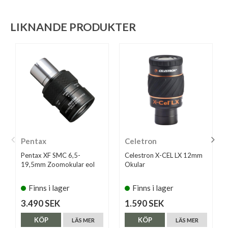
LIKNANDE PRODUKTER
Pentax
Celetron
Pentax XF SMC 6,5-
Celestron X-CEL LX 12mm
19,5mm Zoomokular eol
Okular
Finns i lager
Finns i lager
3.490 SEK
1.590 SEK
KÖP
KÖP
LÄS MER
LÄS MER