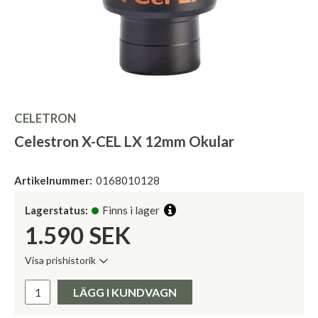
CELETRON
Celestron X-CEL LX 12mm Okular
Artikelnummer:
0168010128
Lagerstatus:
Finns i lager
1.590
SEK
Visa prishistorik
Lägsta pris de senaste 30 dagarna:
Pris:
LÄGG I KUNDVAGN