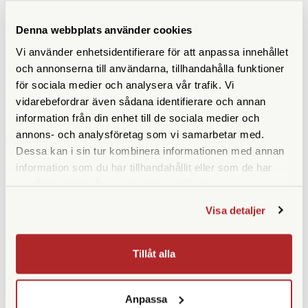
ANDRA KÖPTE ÄVEN
Denna webbplats använder cookies
Vi använder enhetsidentifierare för att anpassa innehållet
och annonserna till användarna, tillhandahålla funktioner
för sociala medier och analysera vår trafik. Vi
vidarebefordrar även sådana identifierare och annan
information från din enhet till de sociala medier och
annons- och analysföretag som vi samarbetar med.
Dessa kan i sin tur kombinera informationen med annan
information som du har tillhandahållit eller som de har
samlat in när du har använt deras tjänster.
Panasonic
Hama
Panasonic DC-Kopplare S-
Hama Kortläsare USB 3.0 Multi
Visa detaljer
Serien (DMW-DCC16GU)
Ej i lager
Finns i lager
Tillåt alla
790 SEK
190 SEK
KÖP
KÖP
LÄS MER
LÄS MER
Anpassa