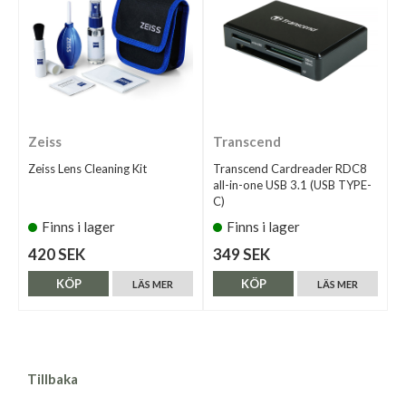
Zeiss
Transcend
Zeiss Lens Cleaning Kit
Transcend Cardreader RDC8
all-in-one USB 3.1 (USB TYPE-
C)
Finns i lager
Finns i lager
420 SEK
349 SEK
KÖP
KÖP
LÄS MER
LÄS MER
Tillbaka