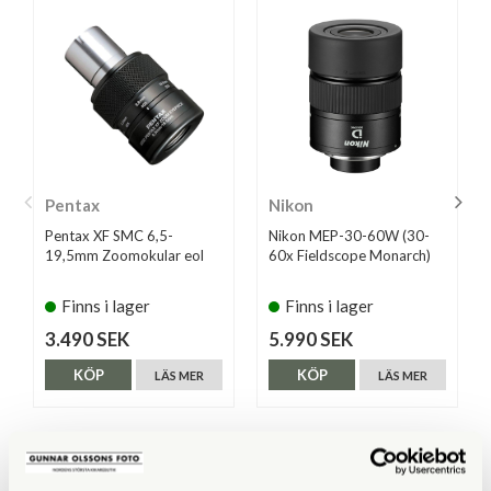
Pentax
Nikon
Pentax XF SMC 6,5-
Nikon MEP-30-60W (30-
19,5mm Zoomokular eol
60x Fieldscope Monarch)
Finns i lager
Finns i lager
3.490 SEK
5.990 SEK
KÖP
KÖP
LÄS MER
LÄS MER