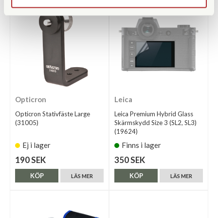
Opticron
Leica
Opticron Stativfäste Large
Leica Premium Hybrid Glass
(31005)
Skärmskydd Size 3 (SL2, SL3)
(19624)
Ej i lager
Finns i lager
190 SEK
350 SEK
KÖP
KÖP
LÄS MER
LÄS MER