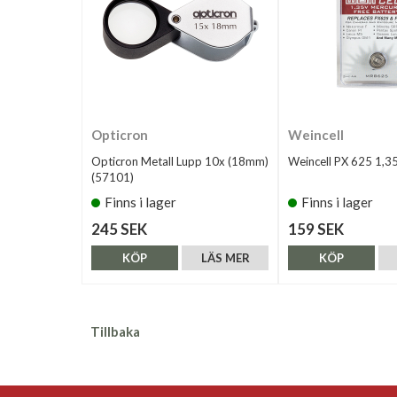
Opticron
Weincell
Opticron Metall Lupp 10x (18mm)
Weincell PX 625 1,3
(57101)
Finns i lager
Finns i lager
245 SEK
159 SEK
KÖP
LÄS MER
KÖP
Tillbaka