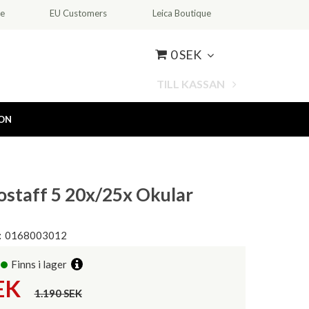
ce
EU Customers
Leica Boutique
0 SEK
TILL KASSAN
ION
ostaff 5 20x/25x Okular
:
0168003012
Finns i lager
EK
1.190 SEK