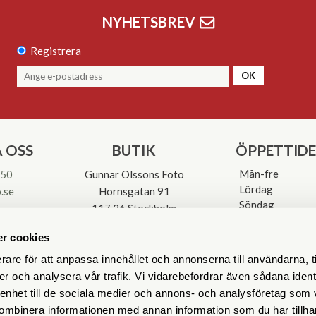
NYHETSBREV
Registrera
OK
 OSS
BUTIK
ÖPPETTID
Mån-fre
 50
Gunnar Olssons Foto
Lördag
.se
Hornsgatan 91
Söndag
117 26 Stockholm
Avvikande öpp
3-0137
r cookies
rare för att anpassa innehållet och annonserna till användarna, t
er och analysera vår trafik. Vi vidarebefordrar även sådana ident
 enhet till de sociala medier och annons- och analysföretag som
ombinera informationen med annan information som du har tillhand