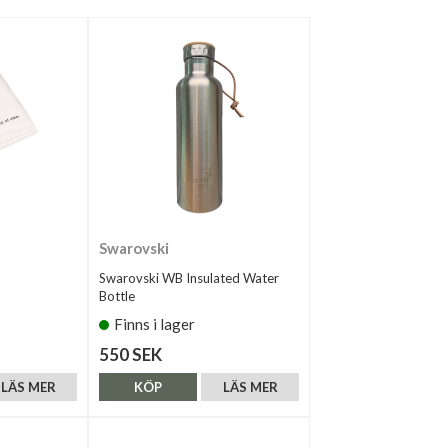
Swarovski
Swarovski WB Insulated Water
Bottle
Finns i lager
550 SEK
LÄS MER
KÖP
LÄS MER