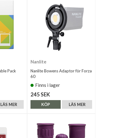
Nanlite
uble Pack
Nanlite Bowens Adaptor för Forza
60
Finns i lager
245 SEK
LÄS MER
KÖP
LÄS MER