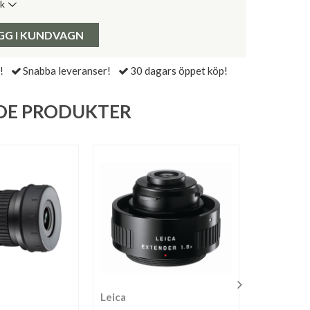
ik
de senaste 30 dagarna:
Pris:
GG I KUNDVAGN
!
Snabba leveranser!
30 dagars öppet köp!
DE PRODUKTER
Leica
Kowa