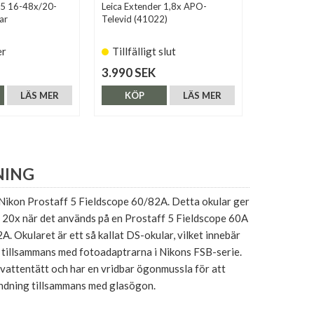
f 5 16-48x/20-
Leica Extender 1,8x APO-
Kowa TE-9Z
ar
Televid (41022)
er
Tillfälligt slut
Finns i 
3.990 SEK
4.590 SE
LÄS MER
KÖP
LÄS MER
KÖP
NING
 Nikon Prostaff 5 Fieldscope 60/82A. Detta okular ger
å 20x när det används på en Prostaff 5 Fieldscope 60A
A. Okularet är ett så kallat DS-okular, vilket innebär
r tillsammans med fotoadaptrarna i Nikons FSB-serie.
 vattentätt och har en vridbar ögonmussla för att
ndning tillsammans med glasögon.