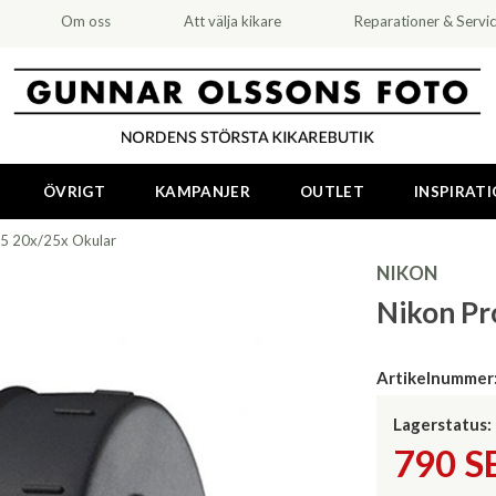
Om oss
Att välja kikare
Reparationer & Servi
ÖVRIGT
KAMPANJER
OUTLET
INSPIRAT
 5 20x/25x Okular
NIKON
Nikon Pr
Artikelnummer
Lagerstatus:
790
S