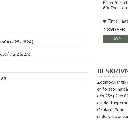
Nikon Prostaf
60x Zoomokul
Finns i lag
1.890 SEK
KÖP
(60A) / 25x (82A)
(60A) / 2,2 (82A)
BESKRIV
x 63
Zoomokular till
en förstoring p
och 25x på en 82
att det fungera
Okularet är helt
underlätta anvä