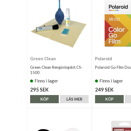
Green Clean
Polaroid
Green Clean Rengöringskit CS-
Polaroid Go Film Do
1500
Finns i lager
Finns i lager
295 SEK
249 SEK
KÖP
LÄS MER
KÖP