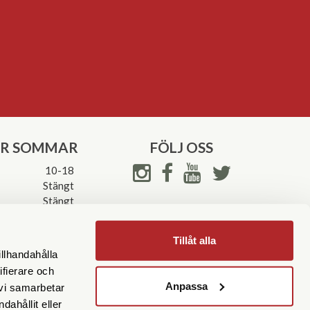
ER SOMMAR
FÖLJ OSS
10-18
Stängt
Stängt
ettider->
Tillåt alla
illhandahålla
ifierare och
Anpassa
 vi samarbetar
ahållit eller