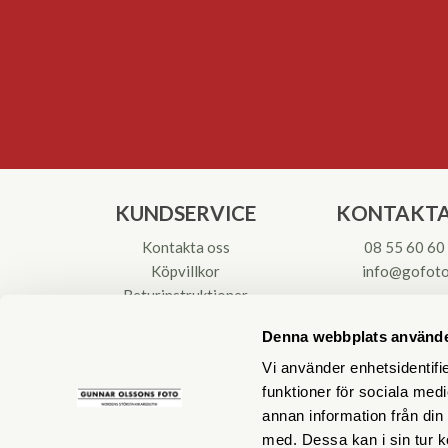
KUNDSERVICE
KONTAKTA
Kontakta oss
08 55 60 60
Köpvillkor
info@gofoto
Returinstruktioner
Att välja kikare
Org.nr: 55621
Denna webbplats använde
Reparationer & Service
Vi använder enhetsidentifie
funktioner för sociala medi
annan information från din
med. Dessa kan i sin tur k