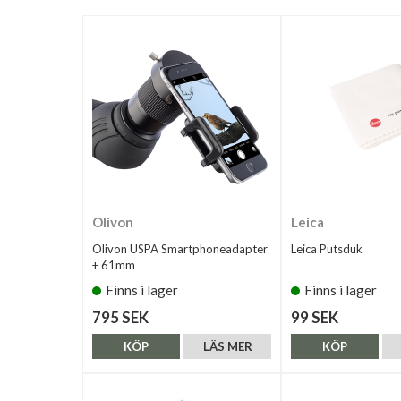
Olivon
Leica
Olivon USPA Smartphoneadapter
Leica Putsduk
+ 61mm
Finns i lager
Finns i lager
795 SEK
99 SEK
KÖP
LÄS MER
KÖP