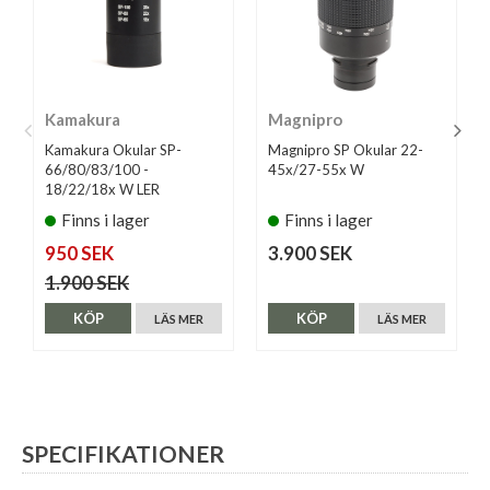
Kamakura
Magnipro
Kamakura Okular SP-
Magnipro SP Okular 22-
66/80/83/100 -
45x/27-55x W
18/22/18x W LER
Finns i lager
Finns i lager
950 SEK
3.900 SEK
1.900 SEK
KÖP
KÖP
LÄS MER
LÄS MER
SPECIFIKATIONER