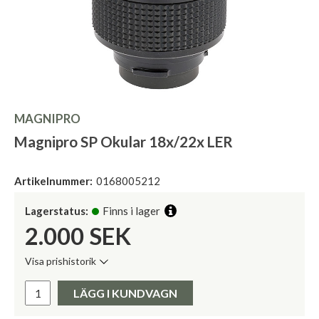
MAGNIPRO
Magnipro SP Okular 18x/22x LER
Artikelnummer:
0168005212
Lagerstatus:
Finns i lager
2.000
SEK
Visa prishistorik
Lägsta pris de senaste 30 dagarna:
Pris:
LÄGG I KUNDVAGN