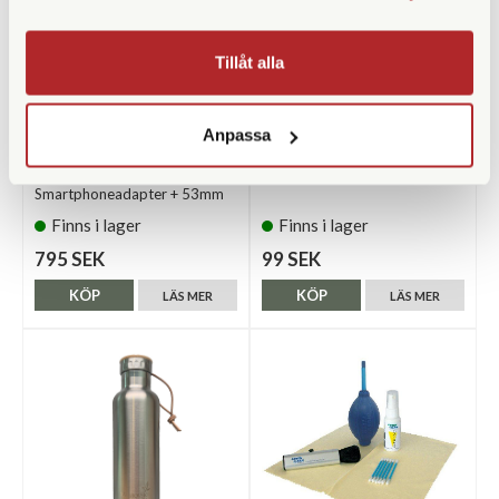
Tillåt alla
Anpassa
Olivon
Leica
Olivon USPA
Leica Putsduk
Smartphoneadapter + 53mm
Finns i lager
Finns i lager
795 SEK
99 SEK
KÖP
KÖP
LÄS MER
LÄS MER