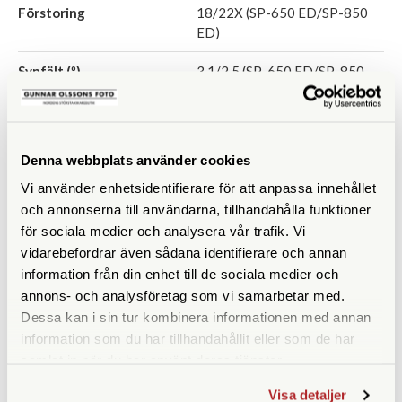
Förstoring
18/22X (SP-650 ED/SP-850
ED)
Synfält (º)
3,1/2,5 (SP-650 ED/SP-850
ED)
Vikt (g)
Denna webbplats använder cookies
Mått (mm)
Vi använder enhetsidentifierare för att anpassa innehållet
och annonserna till användarna, tillhandahålla funktioner
för sociala medier och analysera vår trafik. Vi
vidarebefordrar även sådana identifierare och annan
information från din enhet till de sociala medier och
ANDRA KÖPTE ÄVEN
annons- och analysföretag som vi samarbetar med.
Dessa kan i sin tur kombinera informationen med annan
information som du har tillhandahållit eller som de har
samlat in när du har använt deras tjänster.
Visa detaljer