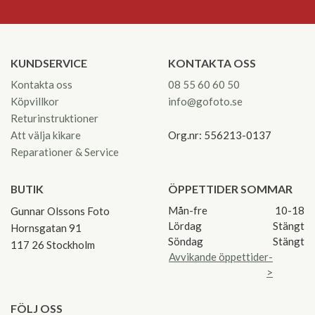
KUNDSERVICE
KONTAKTA OSS
Kontakta oss
08 55 60 60 50
Köpvillkor
info@gofoto.se
Returinstruktioner
Att välja kikare
Org.nr: 556213-0137
Reparationer & Service
BUTIK
ÖPPETTIDER SOMMAR
Mån-fre
10-18
Gunnar Olssons Foto
Lördag
Stängt
Hornsgatan 91
Söndag
Stängt
117 26 Stockholm
Avvikande öppettider-
>
FÖLJ OSS