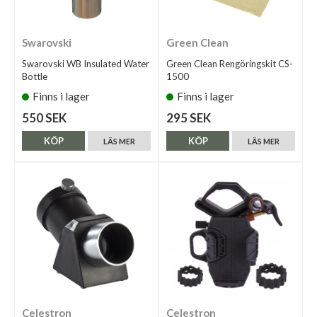
Swarovski
Green Clean
Swarovski WB Insulated Water
Green Clean Rengöringskit CS-
Bottle
1500
Finns i lager
Finns i lager
550 SEK
295 SEK
KÖP
KÖP
LÄS MER
LÄS MER
Celestron
Celestron