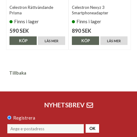
Celestron Rättvändande
Celestron Nexyz 3
Prisma
Smartphoneadapter
Finns i lager
Finns i lager
590 SEK
890 SEK
KÖP
KÖP
LÄS MER
LÄS MER
Tillbaka
NYHETSBREV
Registrera
OK