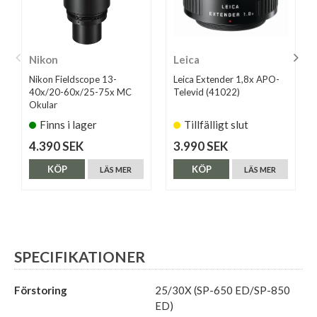
Nikon
Leica
Nikon Fieldscope 13-
Leica Extender 1,8x APO-
40x/20-60x/25-75x MC
Televid (41022)
Okular
Finns i lager
Tillfälligt slut
4.390 SEK
3.990 SEK
KÖP
KÖP
LÄS MER
LÄS MER
SPECIFIKATIONER
Förstoring
25/30X (SP-650 ED/SP-850
ED)