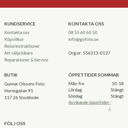
KUNDSERVICE
KONTAKTA OSS
Kontakta oss
08 55 60 60 50
Köpvillkor
info@gofoto.se
Returinstruktioner
Att välja kikare
Org.nr: 556213-0137
Reparationer & Service
BUTIK
ÖPPETTIDER SOMMAR
Mån-fre
10-18
Gunnar Olssons Foto
Lördag
Stängt
Hornsgatan 91
Söndag
Stängt
117 26 Stockholm
Avvikande öppettider-
>
FÖLJ OSS