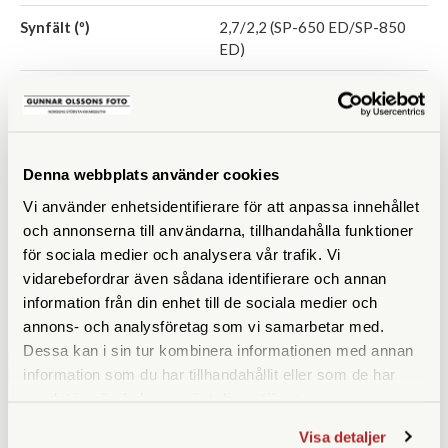
Synfält (º)
2,7/2,2 (SP-650 ED/SP-850
ED)
Vikt (g)
Mått (mm)
Denna webbplats använder cookies
Vi använder enhetsidentifierare för att anpassa innehållet
och annonserna till användarna, tillhandahålla funktioner
för sociala medier och analysera vår trafik. Vi
ANDRA KÖPTE ÄVEN
vidarebefordrar även sådana identifierare och annan
information från din enhet till de sociala medier och
annons- och analysföretag som vi samarbetar med.
Dessa kan i sin tur kombinera informationen med annan
information som du har tillhandahållit eller som de har
samlat in när du har använt deras tjänster.
Visa detaljer