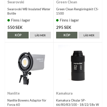
Swarovski
Green Clean
Swarovski WB Insulated Water
Green Clean Rengöringskit CS-
Bottle
1500
Finns i lager
Finns i lager
550 SEK
295 SEK
KÖP
KÖP
LÄS MER
LÄS MER
Nanlite
Kamakura
Nanlite Bowens Adaptor för
Kamakura Okular SP-
Forza 60
66/80/83/100 - 18/22/18x W