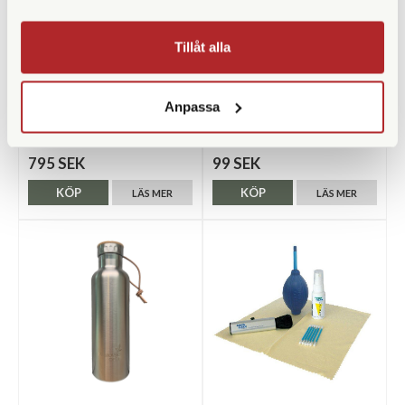
Tillåt alla
Olivon
Leica
Olivon USPA
Leica Putsduk
Anpassa
Smartphoneadapter + 46mm
Finns i lager
Finns i lager
795 SEK
99 SEK
KÖP
KÖP
LÄS MER
LÄS MER