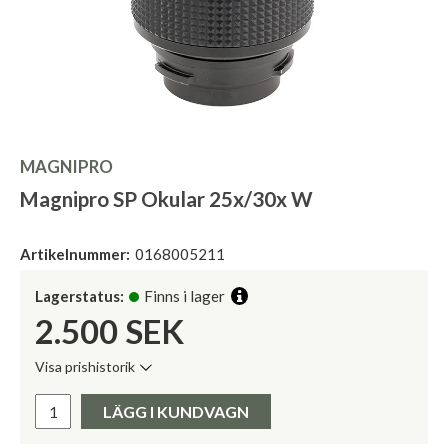
MAGNIPRO
Magnipro SP Okular 25x/30x W
Artikelnummer:
0168005211
Lagerstatus:
Finns i lager
2.500
SEK
Visa prishistorik
Lägsta pris de senaste 30 dagarna:
Pris:
LÄGG I KUNDVAGN