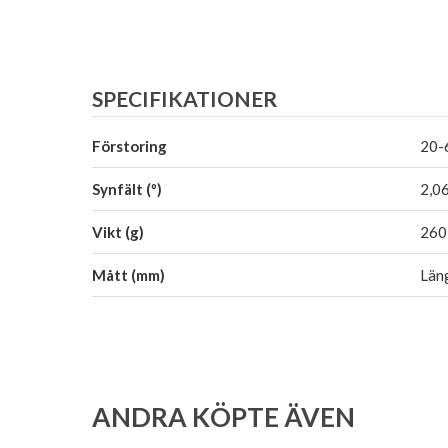
SPECIFIKATIONER
Förstoring
20-
Synfält (º)
2,06
Vikt (g)
260
Mått (mm)
Län
ANDRA KÖPTE ÄVEN