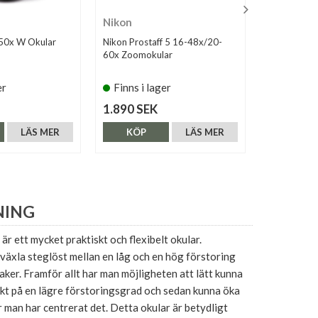
Nikon
Leica
50x W Okular
Nikon Prostaff 5 16-48x/20-
Leica Exten
60x Zoomokular
Televid (41
er
Finns i lager
Tillfälli
1.890 SEK
3.990 SE
LÄS MER
KÖP
LÄS MER
KÖP
NING
är ett mycket praktiskt och flexibelt okular.
växla steglöst mellan en låg och en hög förstoring
ker. Framför allt har man möjligheten att lätt kunna
ekt på en lägre förstoringsgrad och sedan kunna öka
 man har centrerat det. Detta okular är betydligt