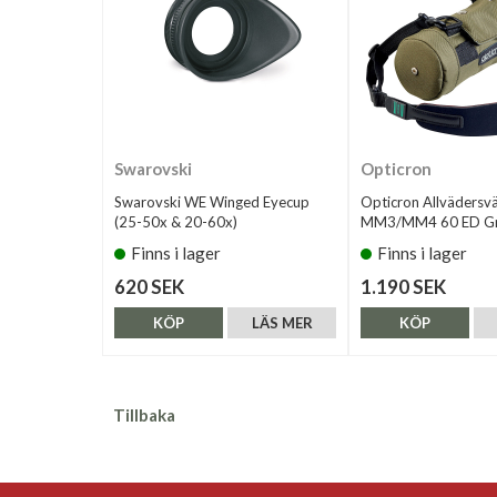
Swarovski
Opticron
Swarovski WE Winged Eyecup
Opticron Allvädersv
(25-50x & 20-60x)
MM3/MM4 60 ED Gr
Finns i lager
Finns i lager
620 SEK
1.190 SEK
KÖP
LÄS MER
KÖP
Tillbaka