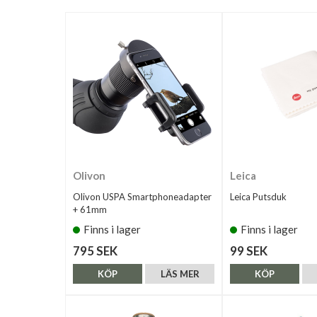
Olivon
Leica
Olivon USPA Smartphoneadapter
Leica Putsduk
+ 61mm
Finns i lager
Finns i lager
795 SEK
99 SEK
KÖP
LÄS MER
KÖP