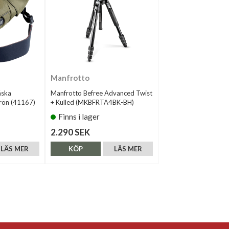
Manfrotto
äska
Manfrotto Befree Advanced Twist
ön (41167)
+ Kulled (MKBFRTA4BK-BH)
Finns i lager
2.290 SEK
LÄS MER
KÖP
LÄS MER