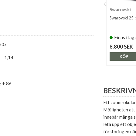
Swarovski
Swarovski 25-
Finns i lag
60x
8.800 SEK
KÖP
 - 1,14
gd: 86
BESKRIV
Ett zoom-okular 
Möjligheten att 
innebär många sa
leta upp ett obj
förstoringen när