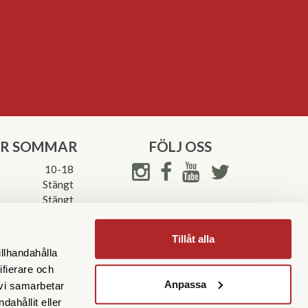
ER SOMMAR
FÖLJ OSS
10-18
Stängt
Stängt
ettider->
Tillåt alla
illhandahålla
ifierare och
Anpassa
 vi samarbetar
ahållit eller