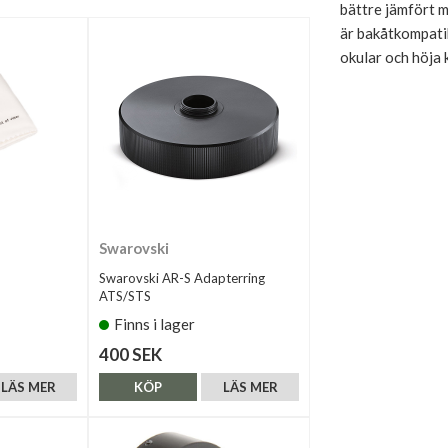
bättre jämfört 
är bakåtkompati
okular och höja 
Swarovski
Swarovski AR-S Adapterring
ATS/STS
Finns i lager
400 SEK
LÄS MER
KÖP
LÄS MER