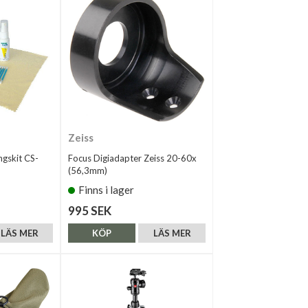
Zeiss
ngskit CS-
Focus Digiadapter Zeiss 20-60x
(56,3mm)
Finns i lager
995 SEK
LÄS MER
KÖP
LÄS MER