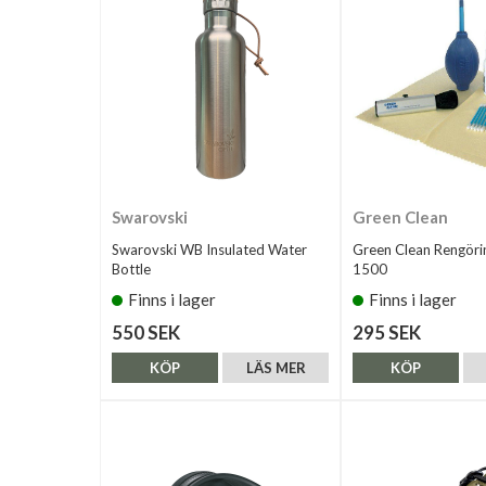
Swarovski
Green Clean
Swarovski WB Insulated Water
Green Clean Rengöri
Bottle
1500
Finns i lager
Finns i lager
550 SEK
295 SEK
KÖP
LÄS MER
KÖP