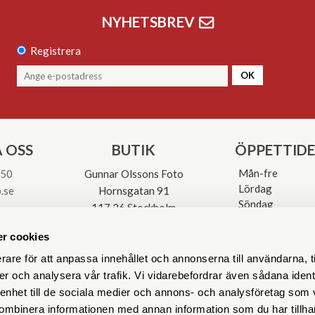
NYHETSBREV
Registrera
OK
 OSS
BUTIK
ÖPPETTID
Mån-fre
 50
Gunnar Olssons Foto
Lördag
.se
Hornsgatan 91
Söndag
117 26 Stockholm
Avvikande öpp
3-0137
r cookies
rare för att anpassa innehållet och annonserna till användarna, t
er och analysera vår trafik. Vi vidarebefordrar även sådana ident
 enhet till de sociala medier och annons- och analysföretag som
ombinera informationen med annan information som du har tillhand