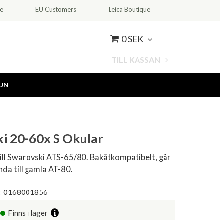
ce
EU Customers
Leica Boutique
0 SEK
TILL KASSAN
ION
i 20-60x S Okular
ill Swarovski ATS-65/80. Bakåtkompatibelt, går
nda till gamla AT-80.
:
0168001856
Finns i lager