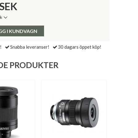
SEK
ik
de senaste 30 dagarna:
Pris:
GG I KUNDVAGN
!
Snabba leveranser!
30 dagars öppet köp!
DE PRODUKTER