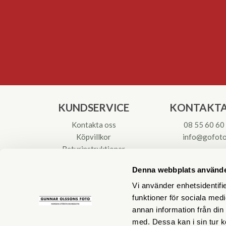
KUNDSERVICE
KONTAKTA
Kontakta oss
08 55 60 60
Köpvillkor
info@gofoto
Returinstruktioner
Att välja kikare
Org.nr: 55621
Denna webbplats använde
Reparationer & Service
Vi använder enhetsidentifie
funktioner för sociala medi
annan information från din
med. Dessa kan i sin tur k