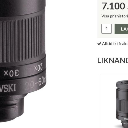
7.100
Visa prishistor
Lägsta pris 
LÄ
Alltid fri frakt
LIKNAN