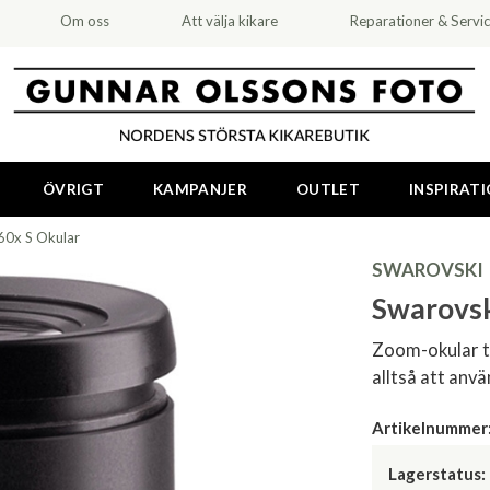
Om oss
Att välja kikare
Reparationer & Servi
ÖVRIGT
KAMPANJER
OUTLET
INSPIRAT
60x S Okular
SWAROVSKI
Swarovsk
Zoom-okular t
alltså att anvä
Artikelnummer
Lagerstatus: