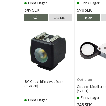
Finns i lager
Finns i lager
649 SEK
590 SEK
KÖP
LÄS MER
KÖP
Opticron
JJC Optisk blixtslavutlösare
(JSYK-3B)
Opticron Metall Lup
(57101)
Finns i lager
Finns i lager
245 SEK