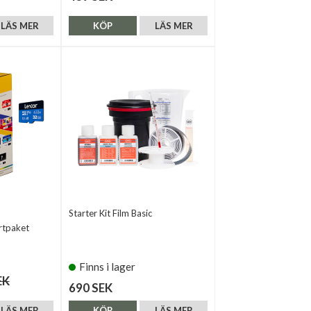
LÄS MER
KÖP
LÄS MER
Starter Kit Film Basic
rtpaket
Finns i lager
EK
690 SEK
LÄS MER
KÖP
LÄS MER