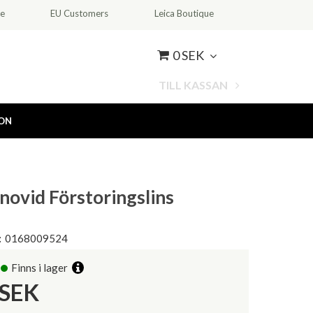
ce
EU Customers
Leica Boutique
0 SEK
TILL KASSAN
ION
novid Förstoringslins
:
0168009524
Finns i lager
SEK