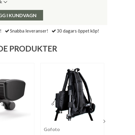
ik
de senaste 30 dagarna:
Pris:
GG I KUNDVAGN
!
Snabba leveranser!
30 dagars öppet köp!
DE PRODUKTER
Gofoto
Magnipro