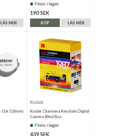
Finns i lager
190 SEK
LÄS MER
KÖP
LÄS MER
Kodak
p 10x (18mm)
Kodak Charmera Keychain Digital
Camera Blind Box
Finns i lager
439 SEK