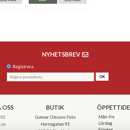
NYHETSBREV
Registrera
OK
 OSS
BUTIK
ÖPPETTID
Mån-fre
 50
Gunnar Olssons Foto
Lördag
.se
Hornsgatan 91
Söndag