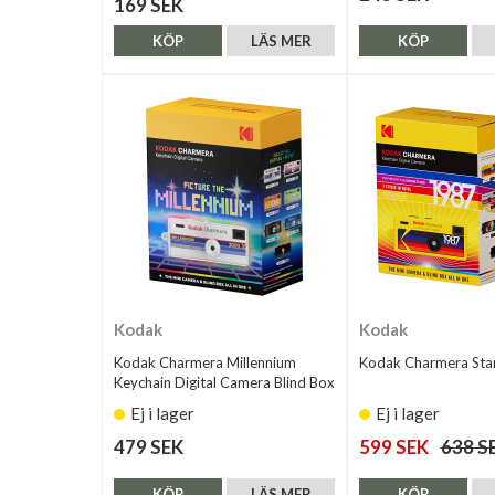
169 SEK
KÖP
LÄS MER
KÖP
Kodak
Kodak
Kodak Charmera Millennium
Kodak Charmera Sta
Keychain Digital Camera Blind Box
Ej i lager
Ej i lager
479 SEK
599 SEK
638 S
KÖP
LÄS MER
KÖP