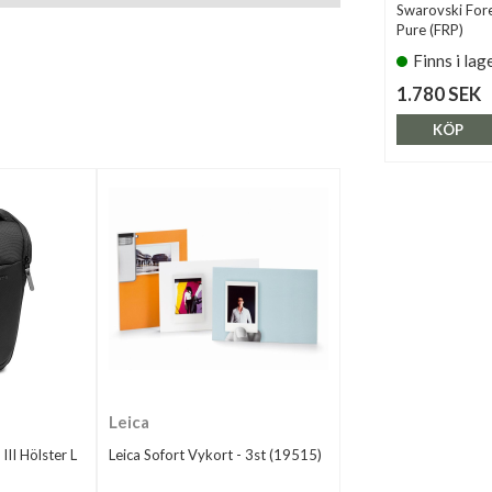
Swarovski For
Pure (FRP)
Finns i lag
1.780 SEK
KÖP
Leica
II Hölster L
Leica Sofort Vykort - 3st (19515)