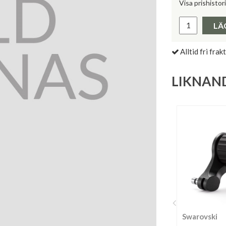
Visa prishistor
Lägsta pris 
LÄ
Alltid fri frakt
LIKNAN
Swarovski