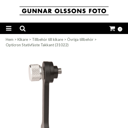
0
Hem
>
Kikare
>
Tillbehör till kikare
>
Övriga tillbehör
>
Opticron Stativfäste Takkant (31022)