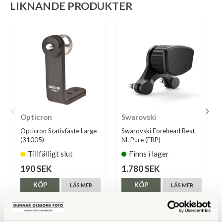
LIKNANDE PRODUKTER
Opticron
Swarovski
Opticron Stativfäste Large
Swarovski Forehead Rest
(31005)
NL Pure (FRP)
Tillfälligt slut
Finns i lager
190 SEK
1.780 SEK
KÖP
KÖP
LÄS MER
LÄS MER