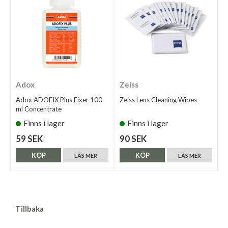
Adox
Zeiss
Adox ADOFIX Plus Fixer 100
Zeiss Lens Cleaning Wipes
ml Concentrate
Finns i lager
Finns i lager
59 SEK
90 SEK
KÖP
KÖP
LÄS MER
LÄS MER
Tillbaka