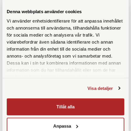
Denna webbplats använder cookies
ANDRA KÖPTE ÄVEN
Vi använder enhetsidentifierare för att anpassa innehållet
och annonserna till användarna, tillhandahålla funktioner
för sociala medier och analysera vår trafik. Vi
vidarebefordrar även sådana identifierare och annan
information från din enhet till de sociala medier och
annons- och analysföretag som vi samarbetar med.
Dessa kan i sin tur kombinera informationen med annan
information som du har tillhandahållit eller som de har
samlat in när du har använt deras tjänster.
Visa detaljer
Kemiförvaring 1000ml
Small B/W Thermometer
Without Mercury
Finns i lager
Finns i lager
Tillåt alla
49 SEK
69 SEK
KÖP
KÖP
LÄS MER
LÄS MER
Anpassa