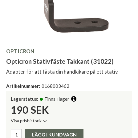
OPTICRON
Opticron Stativfäste Takkant (31022)
Adapter för att fästa din handkikare på ett stativ.
Artikelnummer:
0168003462
Lagerstatus:
Finns i lager
190
SEK
Visa prishistorik
Lägsta pris de senaste 30 dagarna:
Pris:
LÄGG I KUNDVAGN