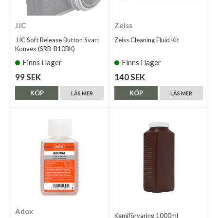
JJC
Zeiss
JJC Soft Release Button Svart
Zeiss Cleaning Fluid Kit
Konvex (SRB-B10BK)
Finns i lager
Finns i lager
99 SEK
140 SEK
KÖP
KÖP
LÄS MER
LÄS MER
Adox
Kemiförvaring 1000ml