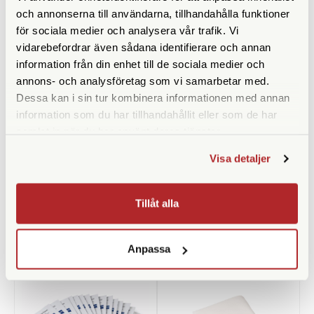
och annonserna till användarna, tillhandahålla funktioner
för sociala medier och analysera vår trafik. Vi
Opticron
Solskydds-Musslor
vidarebefordrar även sådana identifierare och annan
Kompakt (1 par)
Opticron Frontlock 50 L
information från din enhet till de sociala medier och
(60-62mm) (31051)
annons- och analysföretag som vi samarbetar med.
Dessa kan i sin tur kombinera informationen med annan
Finns i lager
Tillfälligt slut
information som du har tillhandahållit eller som de har
290 SEK
195 SEK
samlat in när du har använt deras tjänster.
KÖP
KÖP
LÄS MER
LÄS MER
Visa detaljer
Tillåt alla
ANDRA KÖPTE ÄVEN
Anpassa