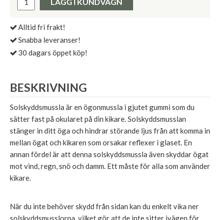
LÄGG I KUNDVAGN
Alltid fri frakt!
Snabba leveranser!
30 dagars öppet köp!
BESKRIVNING
Solskyddsmussla är en ögonmussla i gjutet gummi som du
sätter fast på okularet på din kikare. Solskyddsmusslan
stänger in ditt öga och hindrar störande ljus från att komma in
mellan ögat och kikaren som orsakar reflexer i glaset. En
annan fördel är att denna solskyddsmussla även skyddar ögat
mot vind, regn, snö och damm. Ett måste för alla som använder
kikare.
När du inte behöver skydd från sidan kan du enkelt vika ner
solskyddsmusslorna, vilket gör att de inte sitter ivägen för