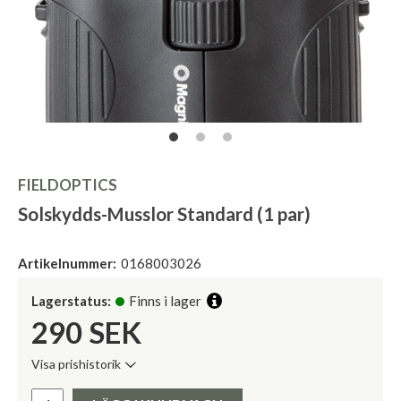
FIELDOPTICS
Solskydds-Musslor Standard (1 par)
Artikelnummer:
0168003026
Lagerstatus:
Finns i lager
290
SEK
Visa prishistorik
Lägsta pris de senaste 30 dagarna:
Pris: