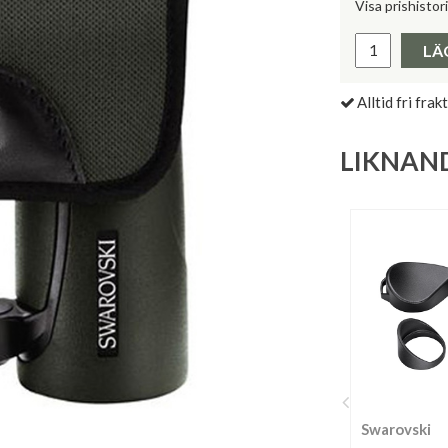
Visa prishistor
Lägsta pris 
LÄ
Alltid fri frakt
LIKNAN
Swarovski