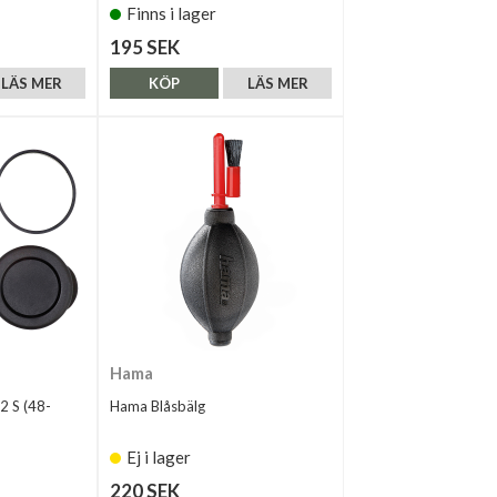
Finns i lager
195 SEK
LÄS MER
KÖP
LÄS MER
Hama
2 S (48-
Hama Blåsbälg
Ej i lager
220 SEK