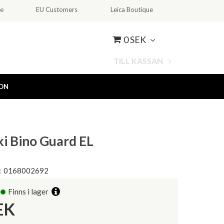
ce
EU Customers
Leica Boutique
0 SEK
TILL KASSAN
ION
i Bino Guard EL
:
0168002692
Finns i lager
EK