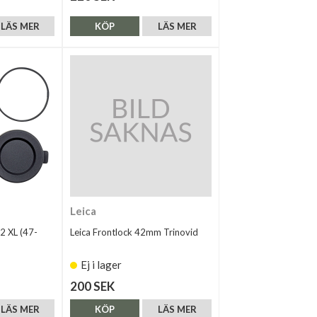
LÄS MER
KÖP
LÄS MER
Leica
2 XL (47-
Leica Frontlock 42mm Trinovid
Ej i lager
200 SEK
LÄS MER
KÖP
LÄS MER