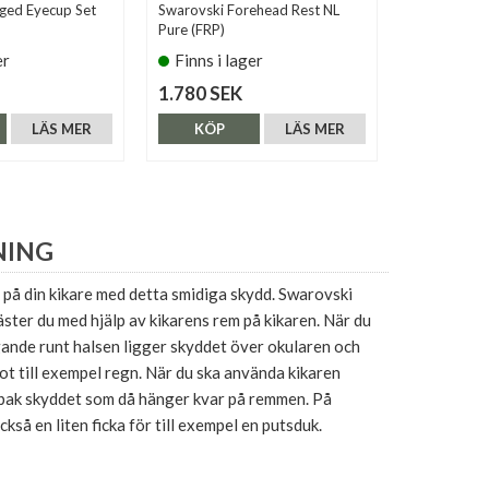
ged Eyecup Set
Swarovski Forehead Rest NL
Magnipro Bi
Pure (FRP)
Holder (BTH
er
Finns i lager
Finns i 
1.780 SEK
390 SEK
LÄS MER
KÖP
LÄS MER
KÖP
NING
på din kikare med detta smidiga skydd. Swarovski
ster du med hjälp av kikarens rem på kikaren. När du
ande runt halsen ligger skyddet över okularen och
t till exempel regn. När du ska använda kikaren
 bak skyddet som då hänger kvar på remmen. På
kså en liten ficka för till exempel en putsduk.