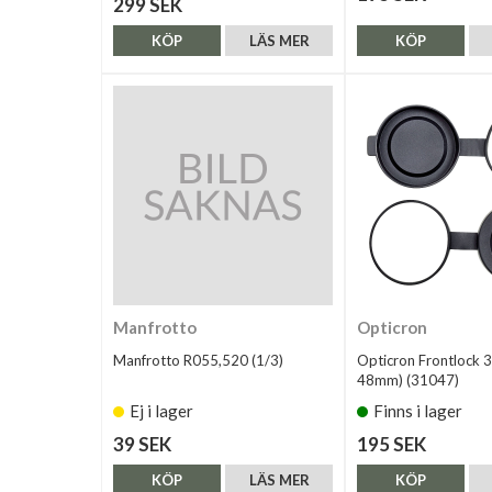
299 SEK
KÖP
LÄS MER
KÖP
Manfrotto
Opticron
Manfrotto R055,520 (1/3)
Opticron Frontlock 3
48mm) (31047)
Ej i lager
Finns i lager
39 SEK
195 SEK
KÖP
LÄS MER
KÖP