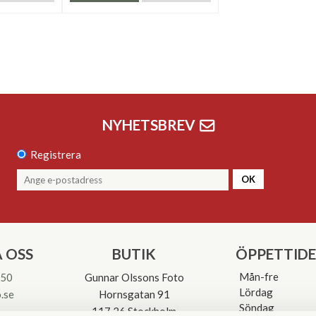
NYHETSBREV
Registrera
OK
 OSS
BUTIK
ÖPPETTID
Mån-fre
 50
Gunnar Olssons Foto
Lördag
.se
Hornsgatan 91
Söndag
117 26 Stockholm