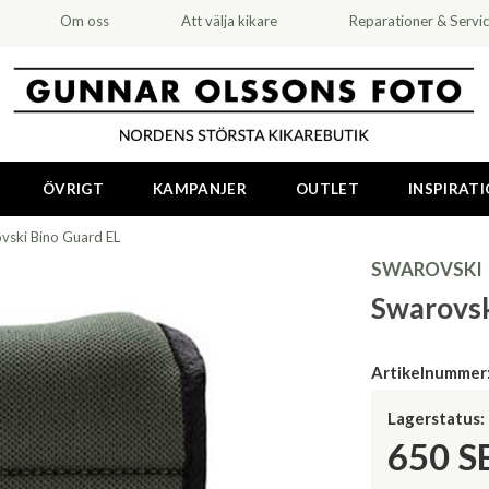
Om oss
Att välja kikare
Reparationer & Servi
ÖVRIGT
KAMPANJER
OUTLET
INSPIRAT
vski Bino Guard EL
SWAROVSKI
Swarovsk
Artikelnummer
Lagerstatus:
650
S