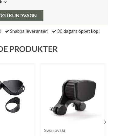
ik
de senaste 30 dagarna:
Pris:
GG I KUNDVAGN
!
Snabba leveranser!
30 dagars öppet köp!
DE PRODUKTER
Swarovski
Magnipro