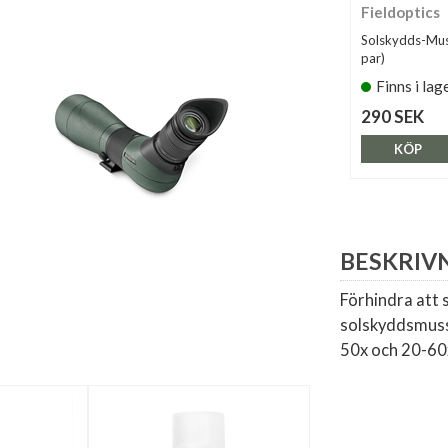
Fieldoptics
Solskydds-Mus
par)
Finns i lag
290 SEK
KÖP
BESKRIV
Förhindra att 
solskyddsmussl
50x och 20-60x