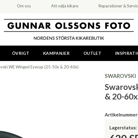
Om oss
Att välja kikare
Reparationer & Servi
ÖVRIGT
KAMPANJER
OUTLET
INSPIRAT
vski WE Winged Eyecup (25-50x & 20-60x)
SWAROVSKI
Swarovsk
& 20-60x
Artikelnummer
Lagerstatus: