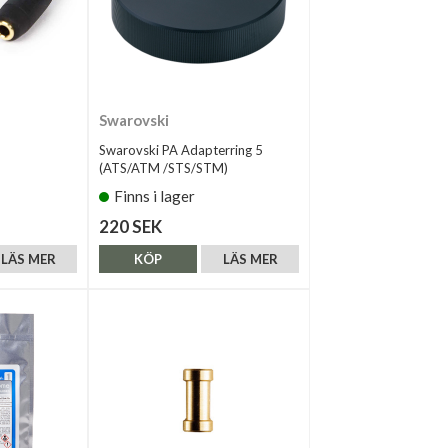
Swarovski
Swarovski PA Adapterring 5
(ATS/ATM /STS/STM)
Finns i lager
220 SEK
LÄS MER
KÖP
LÄS MER