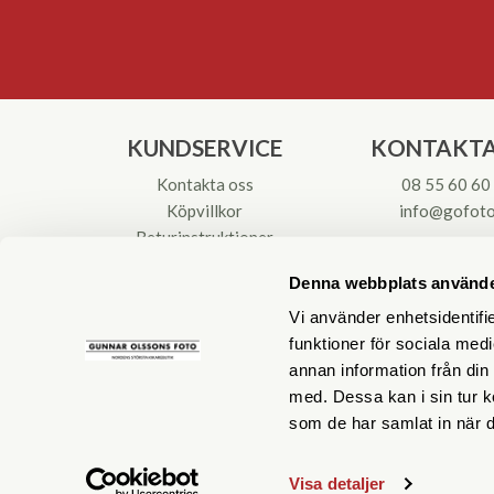
KUNDSERVICE
KONTAKTA
Kontakta oss
08 55 60 60
Köpvillkor
info@gofoto
Returinstruktioner
Att välja kikare
Org.nr: 55621
Denna webbplats använde
Reparationer & Service
Vi använder enhetsidentifie
funktioner för sociala medi
annan information från din
med. Dessa kan i sin tur k
som de har samlat in när d
Visa detaljer