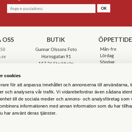
OK
 OSS
BUTIK
ÖPPETTID
Mån-fre
 50
Gunnar Olssons Foto
Lördag
.se
Hornsgatan 91
Söndag
117 26 Stockholm
Avvikande öpp
3-0137
r cookies
rare för att anpassa innehållet och annonserna till användarna, t
er och analysera vår trafik. Vi vidarebefordrar även sådana ident
 enhet till de sociala medier och annons- och analysföretag som
ombinera informationen med annan information som du har tillhand
u har använt deras tjänster.