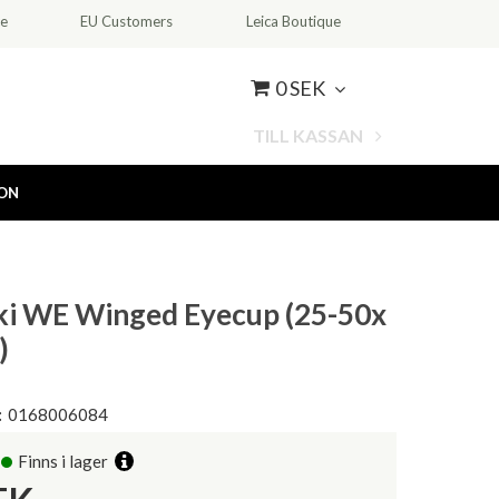
ce
EU Customers
Leica Boutique
0 SEK
TILL KASSAN
ION
i WE Winged Eyecup (25-50x
)
:
0168006084
Finns i lager