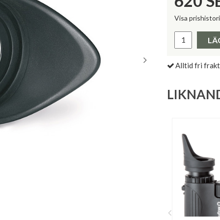
620
S
Visa prishistor
Lägsta pris 
LÄ
Alltid fri frakt
LIKNAN