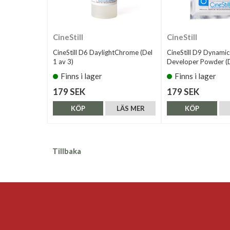
CineStill
CineStill
CineStill D6 DaylightChrome (Del
CineStill D9 Dynami
1 av 3)
Developer Powder (D
Finns i lager
Finns i lager
179 SEK
179 SEK
KÖP
LÄS MER
KÖP
Tillbaka