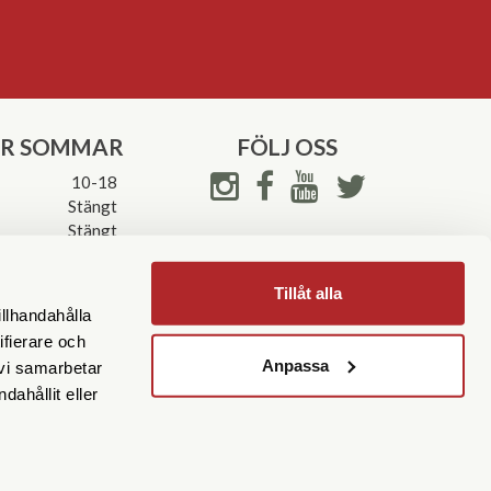
ER SOMMAR
FÖLJ OSS
10-18
Stängt
Stängt
ettider->
Tillåt alla
illhandahålla
ifierare och
Anpassa
 vi samarbetar
ahållit eller