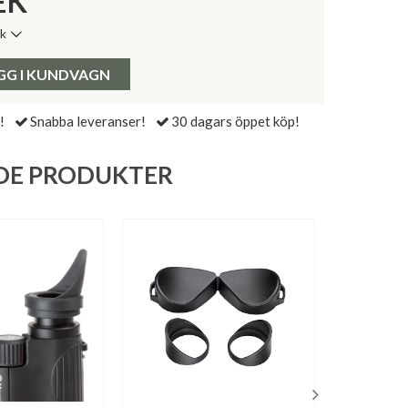
EK
ik
de senaste 30 dagarna:
Pris:
GG I KUNDVAGN
!
Snabba leveranser!
30 dagars öppet köp!
DE PRODUKTER