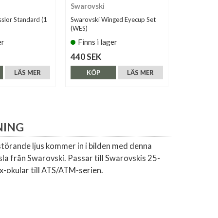
Swarovski
Solskydds-
par)
slor Standard (1
Swarovski Winged Eyecup Set
(WES)
er
Finns i lager
Finns i 
440 SEK
290 SEK
LÄS MER
KÖP
LÄS MER
KÖP
NING
störande ljus kommer in i bilden med denna
a från Swarovski. Passar till Swarovskis 25-
-okular till ATS/ATM-serien.