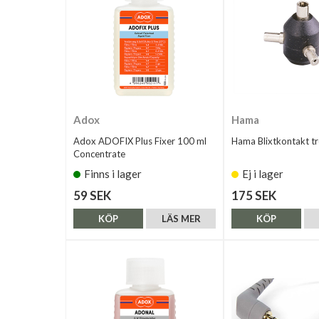
Adox
Hama
Adox ADOFIX Plus Fixer 100 ml
Hama Blixtkontakt t
Concentrate
Finns i lager
Ej i lager
59 SEK
175 SEK
KÖP
LÄS MER
KÖP