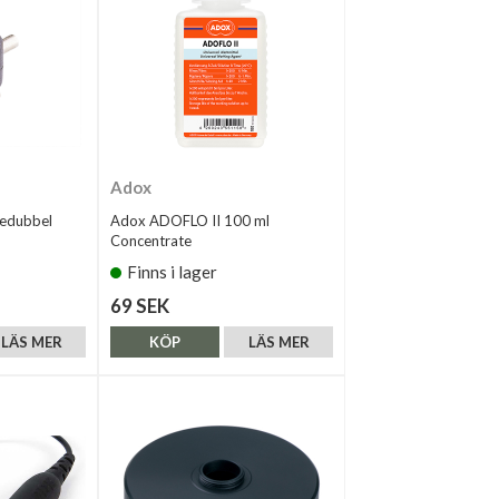
Adox
redubbel
Adox ADOFLO II 100 ml
Concentrate
Finns i lager
69 SEK
LÄS MER
KÖP
LÄS MER