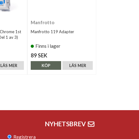
Manfrotto
cChrome 1st
Manfrotto 119 Adapter
el 1 av 3)
Finns i lager
89 SEK
LÄS MER
KÖP
LÄS MER
NYHETSBREV
Registrera