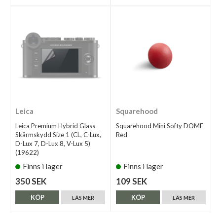
Leica
Squarehood
Leica Premium Hybrid Glass
Squarehood Mini Softy DOME
Skärmskydd Size 1 (CL, C-Lux,
Red
D-Lux 7, D-Lux 8, V-Lux 5)
(19622)
Finns i lager
Finns i lager
350 SEK
109 SEK
KÖP
KÖP
LÄS MER
LÄS MER