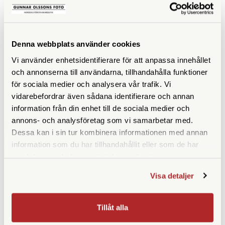
Leica
Leica
Leica Rope Strap SO - Red
Leica Rope Strap SO - Blue
Check 100cm (19868)
126cm (19595)
Denna webbplats använder cookies
Vi använder enhetsidentifierare för att anpassa innehållet
Finns i lager
Finns i lager
och annonserna till användarna, tillhandahålla funktioner
890 SEK
890 SEK
för sociala medier och analysera vår trafik. Vi
KÖP
KÖP
LÄS MER
LÄS MER
vidarebefordrar även sådana identifierare och annan
information från din enhet till de sociala medier och
annons- och analysföretag som vi samarbetar med.
Dessa kan i sin tur kombinera informationen med annan
information som du har tillhandahållit eller som de har
SPECIFIKATIONER
samlat in när du har använt deras tjänster.
Visa detaljer
Längd (cm)
100
Fäste
Brett fäste (SO)
Tillåt alla