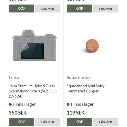
KÖP
KÖP
LÄS MER
LÄS MER
Leica
Squarehood
Leica Premium Hybrid Glass
Squarehood Mini Softy
Skärmskydd Size 3 (SL2, SL3)
Hammered Copper
(19624)
Finns i lager
Finns i lager
350 SEK
119 SEK
KÖP
KÖP
LÄS MER
LÄS MER