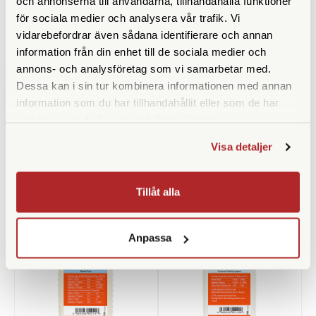
och annonserna till användarna, tillhandahålla funktioner
för sociala medier och analysera vår trafik. Vi
vidarebefordrar även sådana identifierare och annan
information från din enhet till de sociala medier och
annons- och analysföretag som vi samarbetar med.
Dessa kan i sin tur kombinera informationen med annan
Kemiförvaring 1000ml
Small B/W Thermometer
information som du har tillhandahållit eller som de har
Without Mercury
samlat in när du har använt deras tjänster.
Finns i lager
Finns i lager
Visa detaljer
49 SEK
69 SEK
KÖP
KÖP
LÄS MER
LÄS MER
Tillåt alla
Anpassa