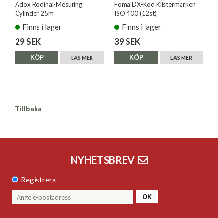
Adox Rodinal-Mesuring
Foma DX-Kod Klistermärken
Cylinder 25ml
ISO 400 (12st)
Finns i lager
Finns i lager
29 SEK
39 SEK
KÖP
KÖP
LÄS MER
LÄS MER
Tillbaka
NYHETSBREV
Registrera
OK