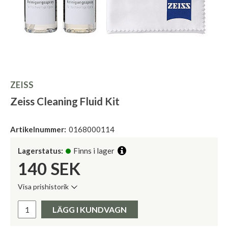
ZEISS
Zeiss Cleaning Fluid Kit
Artikelnummer:
0168000114
Lagerstatus:
Finns i lager
140
SEK
Visa prishistorik
Lägsta pris de senaste 30 dagarna:
Pris:
LÄGG I KUNDVAGN