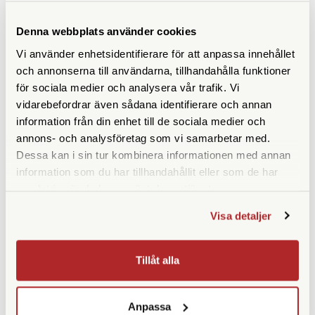
Denna webbplats använder cookies
Vi använder enhetsidentifierare för att anpassa innehållet
ANDRA KÖPTE ÄVEN
och annonserna till användarna, tillhandahålla funktioner
för sociala medier och analysera vår trafik. Vi
vidarebefordrar även sådana identifierare och annan
information från din enhet till de sociala medier och
annons- och analysföretag som vi samarbetar med.
Dessa kan i sin tur kombinera informationen med annan
information som du har tillhandahållit eller som de har
samlat in när du har använt deras tjänster.
Visa detaljer
Zeiss
Opticron
Zeiss Lens Cleaning Wipes
Opticron Okularskydd 34mm
Tillåt alla
(31085)
Finns i lager
Finns i lager
90 SEK
195 SEK
Anpassa