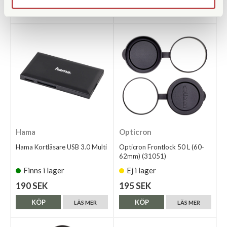
KÖP
KÖP
LÄS MER
LÄS MER
Hama
Opticron
Hama Kortläsare USB 3.0 Multi
Opticron Frontlock 50 L (60-
62mm) (31051)
Finns i lager
Ej i lager
190 SEK
195 SEK
KÖP
KÖP
LÄS MER
LÄS MER