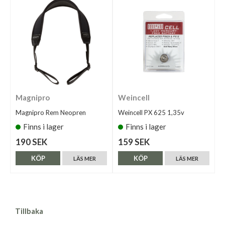
Magnipro
Weincell
Magnipro Rem Neopren
Weincell PX 625 1,35v
Finns i lager
Finns i lager
190 SEK
159 SEK
KÖP
KÖP
LÄS MER
LÄS MER
Tillbaka