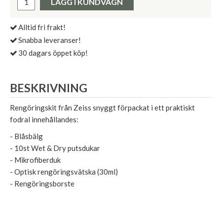
LÄGG I KUNDVAGN
Alltid fri frakt!
Snabba leveranser!
30 dagars öppet köp!
BESKRIVNING
Rengöringskit från Zeiss snyggt förpackat i ett praktiskt
fodral innehållandes:
- Blåsbälg
- 10st Wet & Dry putsdukar
- Mikrofiberduk
- Optisk rengöringsvätska (30ml)
- Rengöringsborste