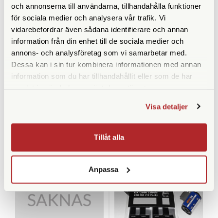
och annonserna till användarna, tillhandahålla funktioner
för sociala medier och analysera vår trafik. Vi
vidarebefordrar även sådana identifierare och annan
information från din enhet till de sociala medier och
annons- och analysföretag som vi samarbetar med.
Adox
Foma
Dessa kan i sin tur kombinera informationen med annan
information som du har tillhandahållit eller som de har
Adox Rodinal-Mesuring
Foma DX-Kod Klistermärken
samlat in när du har använt deras tjänster.
Cylinder 25ml
ISO 400 (12st)
Finns i lager
Finns i lager
Visa detaljer
29 SEK
39 SEK
KÖP
KÖP
LÄS MER
LÄS MER
Tillåt alla
Anpassa