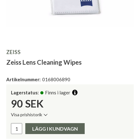
ZEISS
Zeiss Lens Cleaning Wipes
Artikelnummer:
0168006890
Lagerstatus:
Finns i lager
90
SEK
Visa prishistorik
Lägsta pris de senaste 30 dagarna:
Pris:
LÄGG I KUNDVAGN