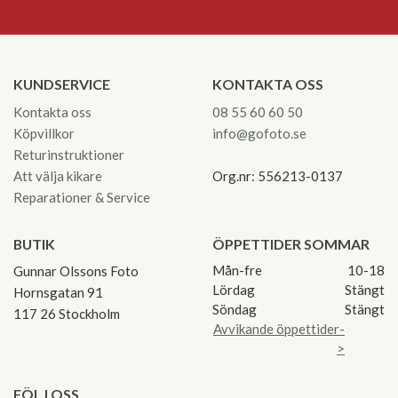
KUNDSERVICE
KONTAKTA OSS
Kontakta oss
08 55 60 60 50
Köpvillkor
info@gofoto.se
Returinstruktioner
Att välja kikare
Org.nr: 556213-0137
Reparationer & Service
BUTIK
ÖPPETTIDER SOMMAR
Mån-fre
10-18
Gunnar Olssons Foto
Lördag
Stängt
Hornsgatan 91
Söndag
Stängt
117 26 Stockholm
Avvikande öppettider-
>
FÖLJ OSS