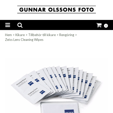
0
Hem
>
Kikare
>
Tillbehör till kikare
>
Rengöring
>
Zeiss Lens Cleaning Wipes