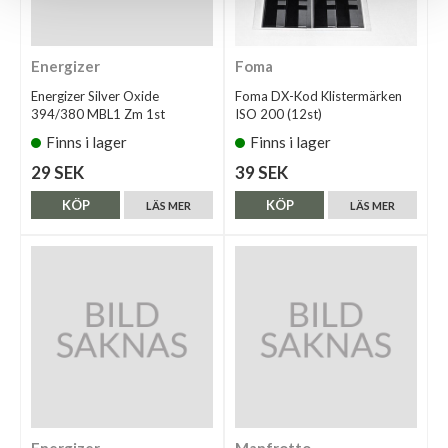
Energizer
Foma
Energizer Silver Oxide
Foma DX-Kod Klistermärken
394/380 MBL1 Zm 1st
ISO 200 (12st)
Finns i lager
Finns i lager
29 SEK
39 SEK
KÖP
KÖP
LÄS MER
LÄS MER
Energizer
Manfrotto