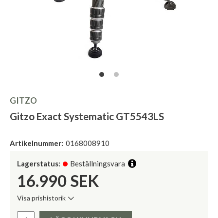
GITZO
Gitzo Exact Systematic GT5543LS
Artikelnummer:
0168008910
Lagerstatus:
Beställningsvara
16.990
SEK
Visa prishistorik
Lägsta pris de senaste 30 dagarna:
Pris: