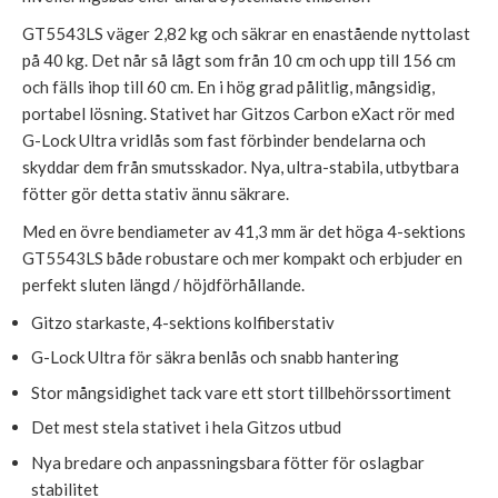
GT5543LS väger 2,82 kg och säkrar en enastående nyttolast
på 40 kg. Det når så lågt som från 10 cm och upp till 156 cm
och fälls ihop till 60 cm. En i hög grad pålitlig, mångsidig,
portabel lösning. Stativet har Gitzos Carbon eXact rör med
G-Lock Ultra vridlås som fast förbinder bendelarna och
skyddar dem från smutsskador. Nya, ultra-stabila, utbytbara
fötter gör detta stativ ännu säkrare.
Med en övre bendiameter av 41,3 mm är det höga 4-sektions
GT5543LS både robustare och mer kompakt och erbjuder en
perfekt sluten längd / höjdförhållande.
Gitzo starkaste, 4-sektions kolfiberstativ
G-Lock Ultra för säkra benlås och snabb hantering
Stor mångsidighet tack vare ett stort tillbehörssortiment
Det mest stela stativet i hela Gitzos utbud
Nya bredare och anpassningsbara fötter för oslagbar
stabilitet