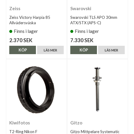
Zeiss
Swarovski
Zeiss Victory Harpia 85
Swarovski TLS APO 30mm
Allvädersväska
ATX/STX (APS-C)
Finns i lager
Finns i lager
2.370 SEK
7.330 SEK
KÖP
KÖP
LÄS MER
LÄS MER
Kiwifotos
Gitzo
T2-Ring Nikon F
Gitzo Mittpelare Systematic