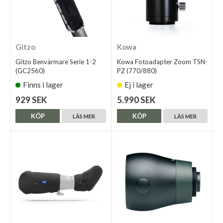
Gitzo
Kowa
Gitzo Benvärmare Serie 1-2
Kowa Fotoadapter Zoom TSN-
(GC2560)
PZ (770/880)
Finns i lager
Ej i lager
929 SEK
5.990 SEK
KÖP
KÖP
LÄS MER
LÄS MER