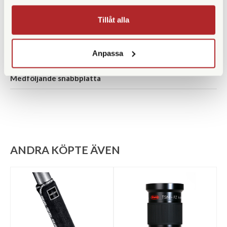
Bensektioner
4 st
Tillåt alla
Vikt (g)
2820
Anpassa
Benlåstyp
Vridlås
Medföljande snabbplatta
ANDRA KÖPTE ÄVEN