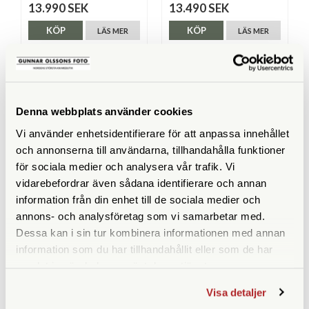
13.990 SEK
13.490 SEK
KÖP
KÖP
LÄS MER
LÄS MER
Denna webbplats använder cookies
SPECIFIKATIONER
Vi använder enhetsidentifierare för att anpassa innehållet
Maxhöjd med mittpelare
och annonserna till användarna, tillhandahålla funktioner
(cm)
för sociala medier och analysera vår trafik. Vi
vidarebefordrar även sådana identifierare och annan
Maxhöjd utan mittpelare
156
information från din enhet till de sociala medier och
(cm)
annons- och analysföretag som vi samarbetar med.
Dessa kan i sin tur kombinera informationen med annan
Höjd ihopfällt (cm)
60
information som du har tillhandahållit eller som de har
samlat in när du har använt deras tjänster.
Maxbelastning (kg)
40
Visa detaljer
Material
Kolfiber