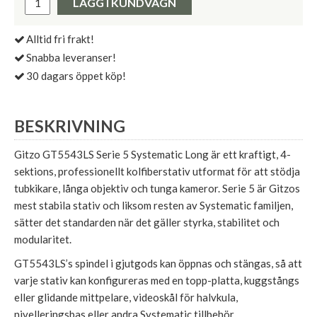
LÄGG I KUNDVAGN
Alltid fri frakt!
Snabba leveranser!
30 dagars öppet köp!
BESKRIVNING
Gitzo GT5543LS Serie 5 Systematic Long är ett kraftigt, 4-
sektions, professionellt kolfiberstativ utformat för att stödja
tubkikare, långa objektiv och tunga kameror. Serie 5 är Gitzos
mest stabila stativ och liksom resten av Systematic familjen,
sätter det standarden när det gäller styrka, stabilitet och
modularitet.
GT5543LS’s spindel i gjutgods kan öppnas och stängas, så att
varje stativ kan konfigureras med en topp-platta, kuggstångs
eller glidande mittpelare, videoskål för halvkula,
nivelleringsbas eller andra Systematic tillbehör.