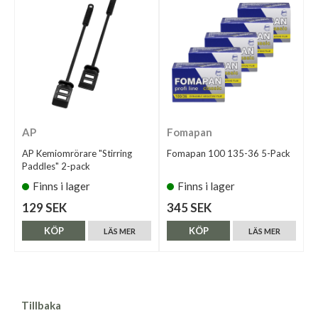
AP
Fomapan
AP Kemiomrörare "Stirring
Fomapan 100 135-36 5-Pack
Paddles" 2-pack
Finns i lager
Finns i lager
129 SEK
345 SEK
KÖP
KÖP
LÄS MER
LÄS MER
Tillbaka