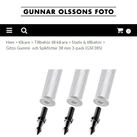
0
Hem
>
Kikare
>
Tillbehör till kikare
>
Stativ & tillbehör
>
Gitzo Gummi- och Spikfötter 38 mm 3-pack (GSF38S)