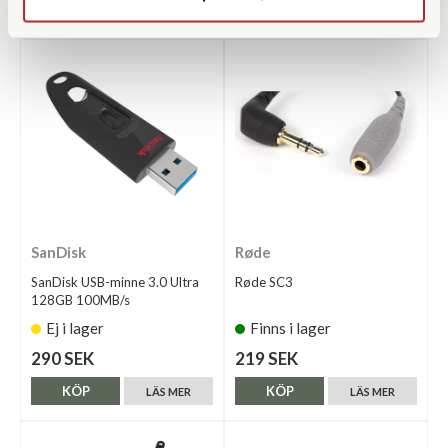
KÖP
KÖP
LÄS MER
LÄS MER
SanDisk
Røde
SanDisk USB-minne 3.0 Ultra
Røde SC3
128GB 100MB/s
Ej i lager
Finns i lager
290 SEK
219 SEK
KÖP
KÖP
LÄS MER
LÄS MER