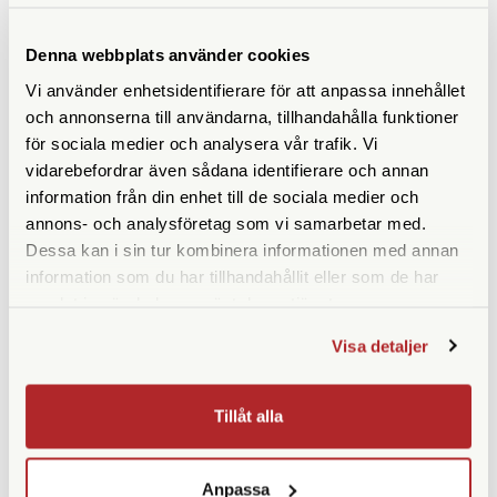
Denna webbplats använder cookies
ANDRA KÖPTE ÄVEN
Vi använder enhetsidentifierare för att anpassa innehållet
och annonserna till användarna, tillhandahålla funktioner
för sociala medier och analysera vår trafik. Vi
vidarebefordrar även sådana identifierare och annan
information från din enhet till de sociala medier och
annons- och analysföretag som vi samarbetar med.
Dessa kan i sin tur kombinera informationen med annan
information som du har tillhandahållit eller som de har
samlat in när du har använt deras tjänster.
Visa detaljer
Røde
SanDisk
Røde SC4
SanDisk USB-minne 3.0 Ultra
64GB 100MB/s
Tillåt alla
Finns i lager
Ej i lager
219 SEK
195 SEK
Anpassa