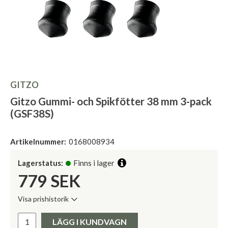
GITZO
Gitzo Gummi- och Spikfötter 38 mm 3-pack
(GSF38S)
Artikelnummer:
0168008934
Lagerstatus:
Finns i lager
779
SEK
Visa prishistorik
Lägsta pris de senaste 30 dagarna:
Pris:
LÄGG I KUNDVAGN