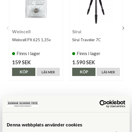
Weincell
Sirui
Weincell PX 625 1,35v
Sirui Traveler 7C
Finns i lager
Finns i lager
159 SEK
1.590 SEK
KÖP
KÖP
LÄS MER
LÄS MER
ANDRA KÖPTE ÄVEN
Denna webbplats använder cookies