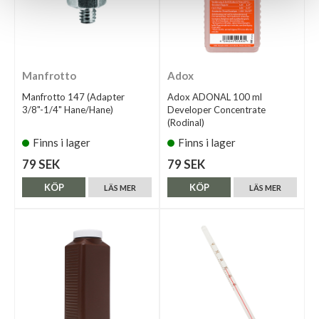
Manfrotto
Adox
Manfrotto 147 (Adapter
Adox ADONAL 100 ml
3/8"-1/4" Hane/Hane)
Developer Concentrate
(Rodinal)
Finns i lager
Finns i lager
79 SEK
79 SEK
KÖP
KÖP
LÄS MER
LÄS MER