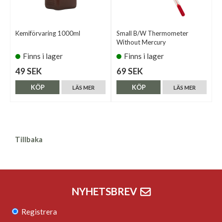
Kemiförvaring 1000ml
Small B/W Thermometer
Without Mercury
Finns i lager
Finns i lager
49 SEK
69 SEK
KÖP
KÖP
LÄS MER
LÄS MER
Tillbaka
NYHETSBREV
Registrera