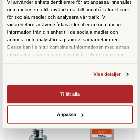
Vi använder enhetsidentifierare för att anpassa innehållet
och annonserna till användarna, tillhandahålla funktioner
för sociala medier och analysera vår trafik. Vi
vidarebefordrar även sådana identifierare och annan
information från din enhet till de sociala medier och
annons- och analysföretag som vi samarbetar med.
Dessa kan i sin tur kombinera informationen med annan
SmallRig
Manfrotto
information som du har tillhandahållit eller som de har
samlat in när du har använt deras tjänster.
SmallRig Gängadapter
Manfrotto Stativfäste
hane/hane 1/4" (828)
Smartphone (MCLAMP)
Visa detaljer
Finns i lager
Finns i lager
99 SEK
129 SEK
Tillåt alla
KÖP
KÖP
LÄS MER
LÄS MER
Anpassa