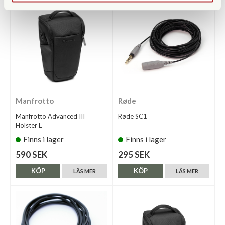
Manfrotto
Røde
Manfrotto Advanced III
Røde SC1
Hölster L
Finns i lager
Finns i lager
590 SEK
295 SEK
KÖP
KÖP
LÄS MER
LÄS MER