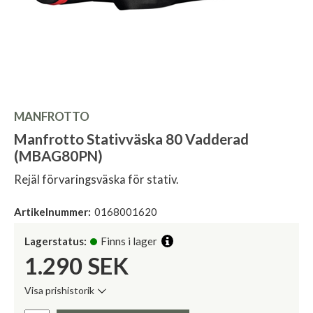
MANFROTTO
Manfrotto Stativväska 80 Vadderad
(MBAG80PN)
Rejäl förvaringsväska för stativ.
Artikelnummer:
0168001620
Lagerstatus:
Finns i lager
1.290
SEK
Visa prishistorik
Lägsta pris de senaste 30 dagarna:
Pris: