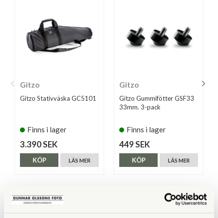
Gitzo
Gitzo
Gitzo Stativväska GC5101
Gitzo Gummifötter GSF33
33mm. 3-pack
Finns i lager
Finns i lager
3.390 SEK
449 SEK
KÖP
KÖP
LÄS MER
LÄS MER