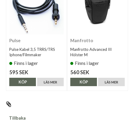
Pulse
Manfrotto
Pulse Kabel 3,5 TRRS/TRS
Manfrotto Advanced III
Iphone/Filmmaker
Hölster M
Finns i lager
Finns i lager
595 SEK
560 SEK
KÖP
KÖP
LÄS MER
LÄS MER
Tillbaka