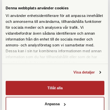
ANDRA KÖPTE ÄVEN
Denna webbplats använder cookies
Vi använder enhetsidentifierare för att anpassa innehållet
och annonserna till användarna, tillhandahålla funktioner
för sociala medier och analysera vår trafik. Vi
vidarebefordrar även sådana identifierare och annan
information från din enhet till de sociala medier och
annons- och analysföretag som vi samarbetar med.
Dessa kan i sin tur kombinera informationen med annan
information som du har tillhandahållit eller som de har
samlat in när du har använt deras tjänster.
Røde
Small B/W Thermometer
Without Mercury
Røde VC-1 Förl. Kabel Mini
Visa detaljer
Tele/Mini Tele Hona
Ej i lager
Finns i lager
Tillåt alla
280 SEK
69 SEK
KÖP
KÖP
LÄS MER
LÄS MER
Anpassa