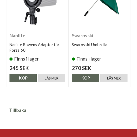
Nanlite
Swarovski
Nanlite Bowens Adaptor för
Swarovski Umbrella
Forza 60
Finns i lager
Finns i lager
245 SEK
270 SEK
KÖP
KÖP
LÄS MER
LÄS MER
Tillbaka