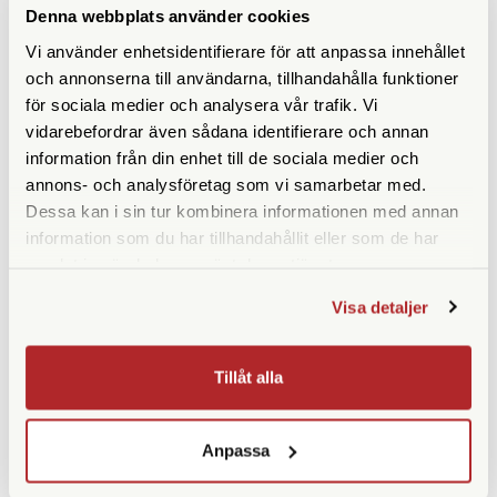
ANDRA KÖPTE ÄVEN
Denna webbplats använder cookies
Vi använder enhetsidentifierare för att anpassa innehållet
och annonserna till användarna, tillhandahålla funktioner
för sociala medier och analysera vår trafik. Vi
vidarebefordrar även sådana identifierare och annan
information från din enhet till de sociala medier och
annons- och analysföretag som vi samarbetar med.
Dessa kan i sin tur kombinera informationen med annan
information som du har tillhandahållit eller som de har
samlat in när du har använt deras tjänster.
Nanlite
Olympus
Visa detaljer
Nanlite Battery Holder for
Olympus Handledsrem Läder
Forza 60
Svart (CSS-S110LSBK)
Finns i lager
Ej i lager
Tillåt alla
290 SEK
395 SEK
KÖP
KÖP
LÄS MER
LÄS MER
Anpassa