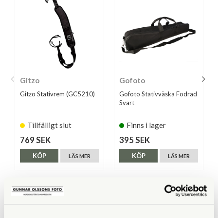
Gitzo
Gofoto
Gitzo Stativrem (GC5210)
Gofoto Stativväska Fodrad
Svart
Tillfälligt slut
Finns i lager
769 SEK
395 SEK
KÖP
KÖP
LÄS MER
LÄS MER