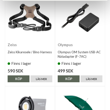
Zeiss
Olympus
Zeiss Kikaresele / Bino Harness
Olympus OM System USB-AC
Nätadapter (F-7AC)
Finns i lager
Finns i lager
590 SEK
499 SEK
KÖP
KÖP
LÄS MER
LÄS MER