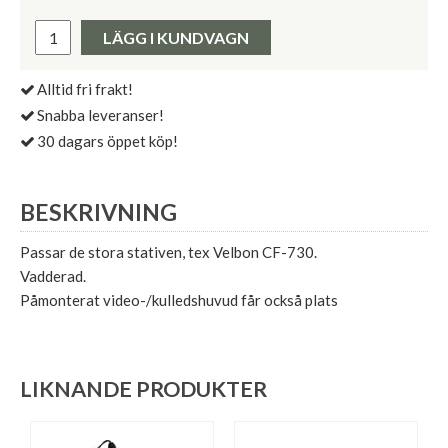
Lägsta pris de senaste 30 dagarna:
Pris:
LÄGG I KUNDVAGN
Alltid fri frakt!
Snabba leveranser!
30 dagars öppet köp!
BESKRIVNING
Passar de stora stativen, tex Velbon CF-730.
Vadderad.
Påmonterat video-/kulledshuvud får också plats
LIKNANDE PRODUKTER