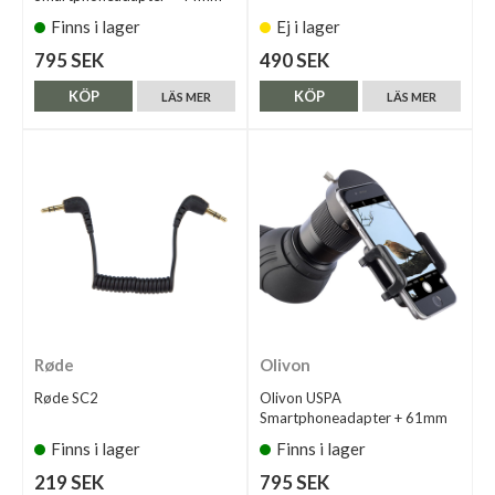
Finns i lager
Ej i lager
795 SEK
490 SEK
KÖP
KÖP
LÄS MER
LÄS MER
Røde
Olivon
Røde SC2
Olivon USPA
Smartphoneadapter + 61mm
Finns i lager
Finns i lager
219 SEK
795 SEK