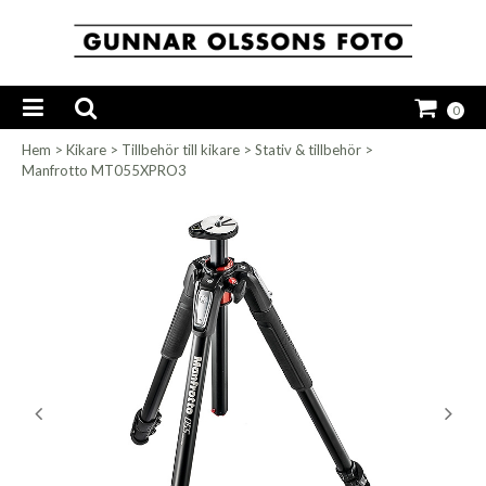
0
Hem
>
Kikare
>
Tillbehör till kikare
>
Stativ & tillbehör
>
Manfrotto MT055XPRO3