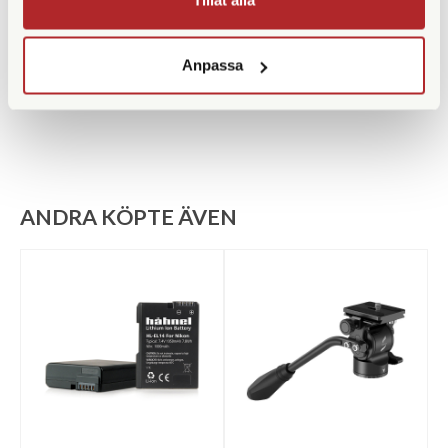
Benlåstyp
Snäpplås
Anpassa
Medföljande snabbplatta
ANDRA KÖPTE ÄVEN