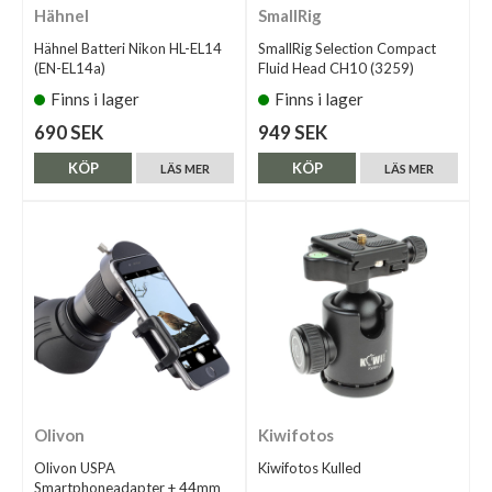
Hähnel
SmallRig
Hähnel Batteri Nikon HL-EL14
SmallRig Selection Compact
(EN-EL14a)
Fluid Head CH10 (3259)
Finns i lager
Finns i lager
690 SEK
949 SEK
KÖP
KÖP
LÄS MER
LÄS MER
Olivon
Kiwifotos
Olivon USPA
Kiwifotos Kulled
Smartphoneadapter + 44mm