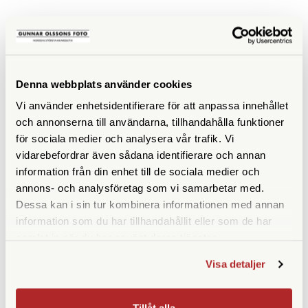
SPECIFIKATIONER
Denna webbplats använder cookies
Maxhöjd med mittpelare
170
Vi använder enhetsidentifierare för att anpassa innehållet
(cm)
och annonserna till användarna, tillhandahålla funktioner
Maxhöjd utan mittpelare
140
för sociala medier och analysera vår trafik. Vi
(cm)
vidarebefordrar även sådana identifierare och annan
information från din enhet till de sociala medier och
Höjd ihopfällt (cm)
61
annons- och analysföretag som vi samarbetar med.
Dessa kan i sin tur kombinera informationen med annan
Maxbelastning (kg)
9
information som du har tillhandahållit eller som de har
samlat in när du har använt deras tjänster.
Material
Aluminium
Visa detaljer
Bensektioner
3 st
Vikt (g)
2500
Tillåt alla