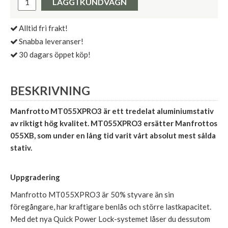
LÄGG I KUNDVAGN
Alltid fri frakt!
Snabba leveranser!
30 dagars öppet köp!
BESKRIVNING
Manfrotto MT055XPRO3 är ett tredelat aluminiumstativ
av riktigt hög kvalitet. MT055XPRO3 ersätter Manfrottos
055XB, som under en lång tid varit vårt absolut mest sålda
stativ.
Uppgradering
Manfrotto MT055XPRO3 är 50% styvare än sin
föregångare, har kraftigare benlås och större lastkapacitet.
Med det nya Quick Power Lock-systemet låser du dessutom