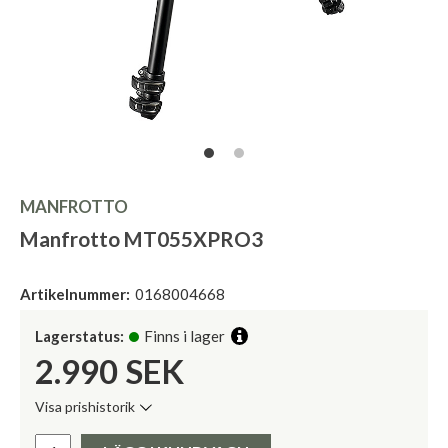
MANFROTTO
Manfrotto MT055XPRO3
Artikelnummer:
0168004668
Lagerstatus:
Finns i lager
2.990
SEK
Visa prishistorik
Lägsta pris de senaste 30 dagarna:
Pris: