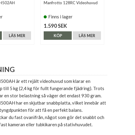
VH502AH
Manfrotto 128RC Videohuvud
Manfrotto
Videohuvud
er
Finns i lager
Finns i 
1.590 SEK
4.990 SE
LÄS MER
KÖP
LÄS MER
KÖP
NING
0AH är ett rejält videohuvud som klarar en
 till 5 kg (2,4 kg för fullt fungerande fjädring). Trots
ar en stor belastning så väger det endast 930 gram.
0AH har en skjutbar snabbplatta, vilket innebär att
 tyngdpunkten för att få en perfekt balans.
ckar du fast ovanifrån, något som gör det snabbt och
 fast kameran eller tubkikaren på stativhuvudet.