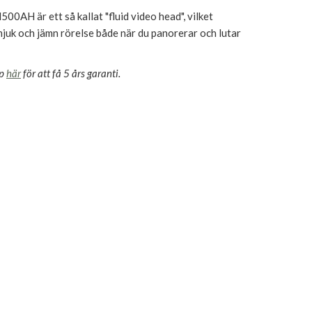
AH är ett så kallat "fluid video head", vilket
mjuk och jämn rörelse både när du panorerar och lutar
öp
här
för att få 5 års garanti.