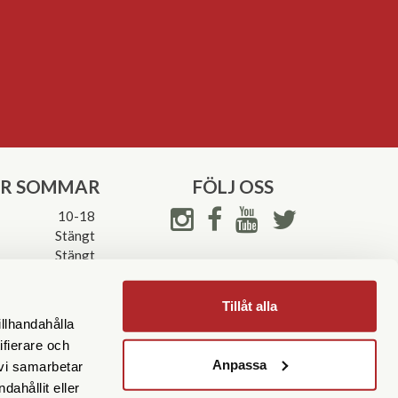
ER SOMMAR
FÖLJ OSS
10-18
Stängt
Stängt
ettider->
Tillåt alla
illhandahålla
ifierare och
Anpassa
 vi samarbetar
ahållit eller