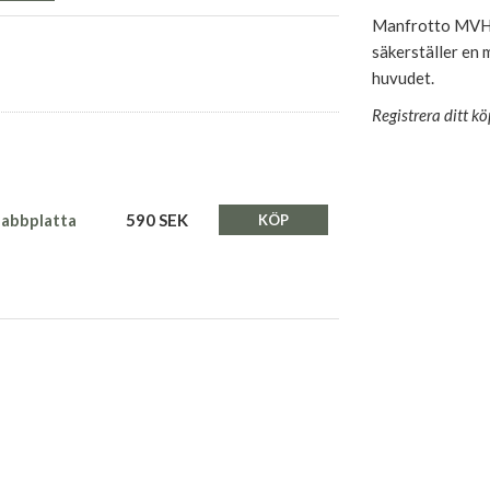
Manfrotto MVH500
säkerställer en 
huvudet.
Registrera ditt k
abbplatta
590 SEK
KÖP