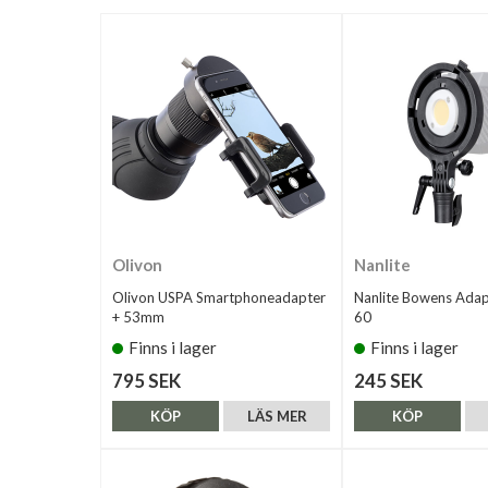
Olivon
Nanlite
Olivon USPA Smartphoneadapter
Nanlite Bowens Adap
+ 53mm
60
Finns i lager
Finns i lager
795 SEK
245 SEK
KÖP
LÄS MER
KÖP