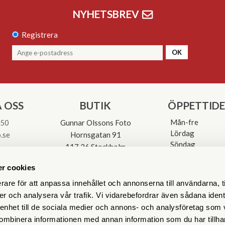
NYHETSBREV
Registrera
OK
 OSS
BUTIK
ÖPPETTID
Mån-fre
 50
Gunnar Olssons Foto
Lördag
.se
Hornsgatan 91
Söndag
117 26 Stockholm
Avvikande öpp
3-0137
r cookies
rare för att anpassa innehållet och annonserna till användarna, t
er och analysera vår trafik. Vi vidarebefordrar även sådana ident
 enhet till de sociala medier och annons- och analysföretag som
ombinera informationen med annan information som du har tillhand