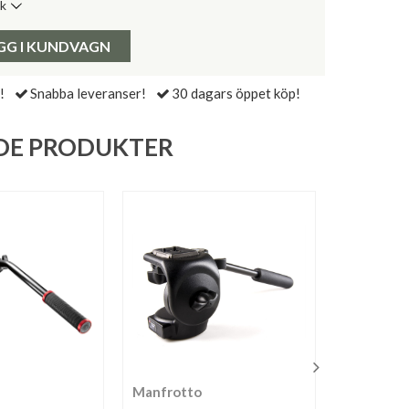
ik
de senaste 30 dagarna:
Pris:
GG I KUNDVAGN
!
Snabba leveranser!
30 dagars öppet köp!
DE PRODUKTER
Manfrotto
Manfrott