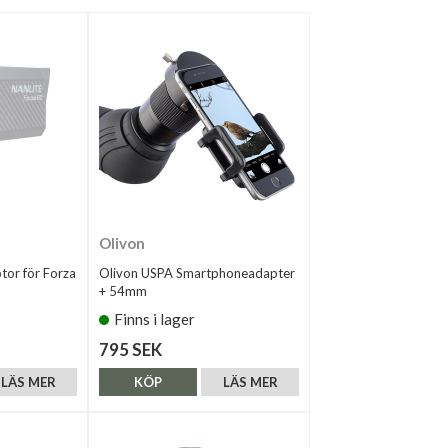
Olivon
tor för Forza
Olivon USPA Smartphoneadapter
+ 54mm
Finns i lager
795 SEK
LÄS MER
KÖP
LÄS MER