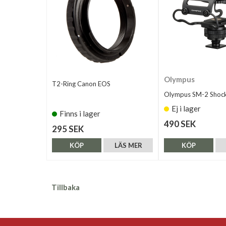
Olympus
T2-Ring Canon EOS
Olympus SM-2 Shoc
Ej i lager
Finns i lager
490 SEK
295 SEK
KÖP
LÄS MER
KÖP
Tillbaka