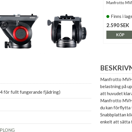
Manfrotto M
Finns i lag
2.590 SEK
KÖP
BESKRIV
Manfrotto MVH50
belastning på upp
,4 för fullt fungerande fjädring)
att huvudet klar
Manfrotto MVH50
du kan förflytta
Snabbplattan kli
enkelt att sätta
0PLONG