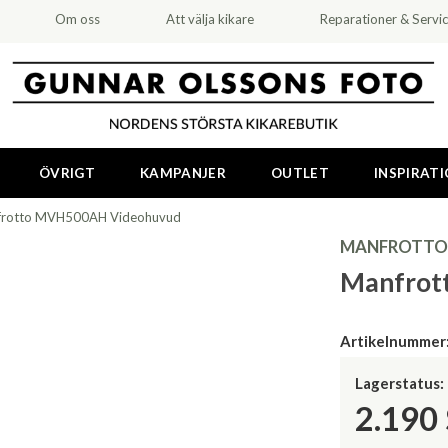
Om oss
Att välja kikare
Reparationer & Servi
ÖVRIGT
KAMPANJER
OUTLET
INSPIRAT
rotto MVH500AH Videohuvud
MANFROTTO
Manfrot
Artikelnummer
Lagerstatus:
2.190