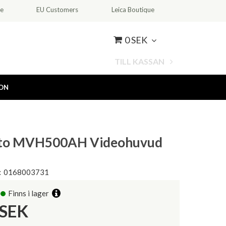
ce
EU Customers
Leica Boutique
0 SEK
TILL KASSAN
ION
to MVH500AH Videohuvud
:
0168003731
Finns i lager
SEK