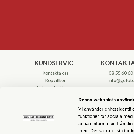
KUNDSERVICE
KONTAKTA
Kontakta oss
08 55 60 60
Köpvillkor
info@gofoto
Returinstruktioner
Att välja kikare
Org.nr: 55621
Denna webbplats använde
Reparationer & Service
Vi använder enhetsidentifie
funktioner för sociala medi
annan information från din
med. Dessa kan i sin tur k