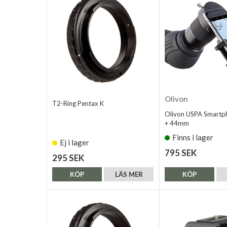
Olivon
T2-Ring Pentax K
Olivon USPA Smartp
+ 44mm
Finns i lager
Ej i lager
795 SEK
295 SEK
KÖP
LÄS MER
KÖP