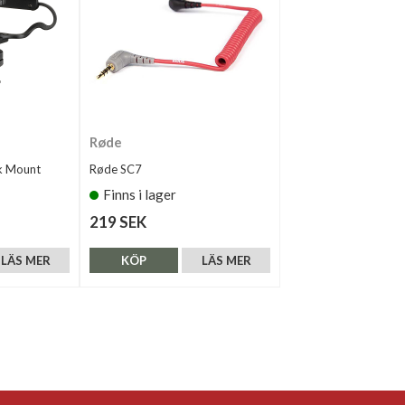
Røde
k Mount
Røde SC7
Finns i lager
219 SEK
LÄS MER
KÖP
LÄS MER