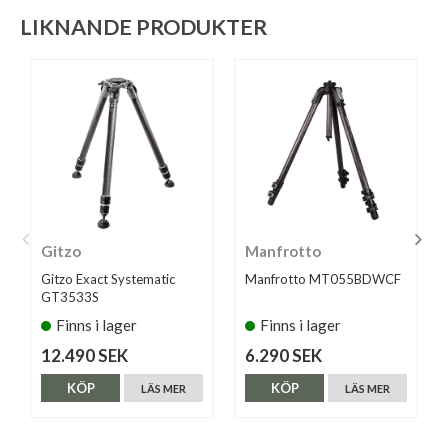
LIKNANDE PRODUKTER
Gitzo
Manfrotto
Gitzo Exact Systematic
Manfrotto MT055BDWCF
GT3533S
Finns i lager
Finns i lager
12.490 SEK
6.290 SEK
KÖP
KÖP
LÄS MER
LÄS MER