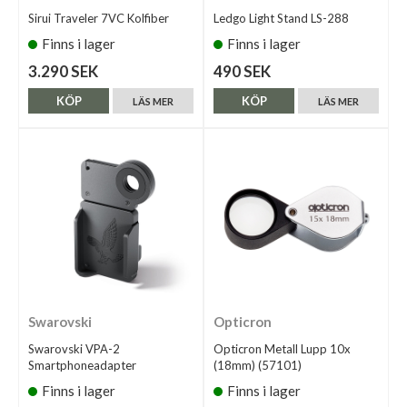
Sirui Traveler 7VC Kolfiber
Ledgo Light Stand LS-288
Finns i lager
Finns i lager
3.290 SEK
490 SEK
KÖP
KÖP
LÄS MER
LÄS MER
Swarovski
Opticron
Swarovski VPA-2
Opticron Metall Lupp 10x
Smartphoneadapter
(18mm) (57101)
Finns i lager
Finns i lager