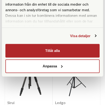
Benlåstyp
Snäpplås
information från din enhet till de sociala medier och
annons- och analysföretag som vi samarbetar med.
Medföljande snabbplatta
Dessa kan i sin tur kombinera informationen med annan
information som du har tillhandahållit eller som de har
samlat in när du har använt deras tjänster.
Visa detaljer
ANDRA KÖPTE ÄVEN
Tillåt alla
Anpassa
Sirui
Ledgo