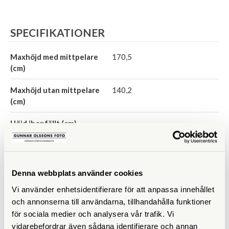
SPECIFIKATIONER
Maxhöjd med mittpelare
170,5
(cm)
Maxhöjd utan mittpelare
140,2
(cm)
Höjd ihopfällt (cm)
Maxbelastning (kg)
15
Material
Kolfiber
Denna webbplats använder cookies
Bensektioner
3 st
Vi använder enhetsidentifierare för att anpassa innehållet
och annonserna till användarna, tillhandahålla funktioner
Vikt (g)
3229
för sociala medier och analysera vår trafik. Vi
vidarebefordrar även sådana identifierare och annan