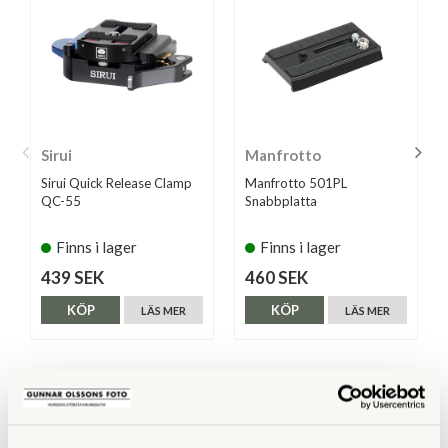
Sirui
Manfrotto
Sirui Quick Release Clamp
Manfrotto 501PL
QC-55
Snabbplatta
Finns i lager
Finns i lager
439 SEK
460 SEK
KÖP
KÖP
LÄS MER
LÄS MER
ANDRA KÖPTE ÄVEN