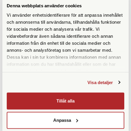
Denna webbplats använder cookies
Vi använder enhetsidentifierare för att anpassa innehållet
och annonserna till användarna, tillhandahålla funktioner
för sociala medier och analysera vår trafik. Vi
vidarebefordrar även sådana identifierare och annan
information från din enhet till de sociala medier och
annons- och analysföretag som vi samarbetar med.
Dessa kan i sin tur kombinera informationen med annan
information som du har tillhandahållit eller som de har
Focus
Weincell
samlat in när du har använt deras tjänster.
Focus Stativadapter L
Weincell PX 625 1,35v
Visa detaljer
Finns i lager
Finns i lager
190 SEK
159 SEK
Tillåt alla
KÖP
KÖP
LÄS MER
LÄS MER
Anpassa