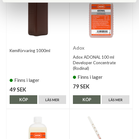
Adox
Kemiförvaring 1000ml
Adox ADONAL 100 ml
Developer Concentrate
(Rodinal)
Finns i lager
Finns i lager
79 SEK
49 SEK
KÖP
KÖP
LÄS MER
LÄS MER